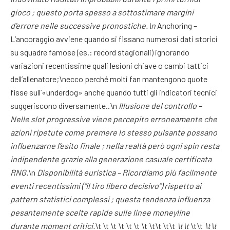
gioco ; questo porta spesso a sotto­stimare margini
d’errore nelle successive pronostiche.\n
Anchoring –
L’ancoraggio avviene quando si fissano numerosi dati storici
su squadre famose (es.: record stagionali) ignorando
variazioni recentissime quali lesioni chiave o cambi tattici
dell’allenatore;\necco perché molti fan mantengono quote
fisse sull’«underdog» anche quando tutti gli indicatori tecnici
suggeriscono diversamente..\n
Illusione del controllo –
Nelle slot progressive viene percepito erroneamente che
azioni ripetute come premere lo stesso pulsante possano
influenzarne l’esito finale ; nella realtà però ogni spin resta
indipendente grazie alla generazione casuale certificata
RNG.
\n
Disponibilità euristica – Ricordiamo più facilmente
eventi recentissimi (“il tiro libero decisivo”) rispetto ai
pattern statistici complessi ; questa tendenza influenza
pesantemente scelte rapide sulle linee moneyline
durante moment critici.
\t \t \t \t \t \t \t \t\t \t\t
\t\t
\t\t
\t\t