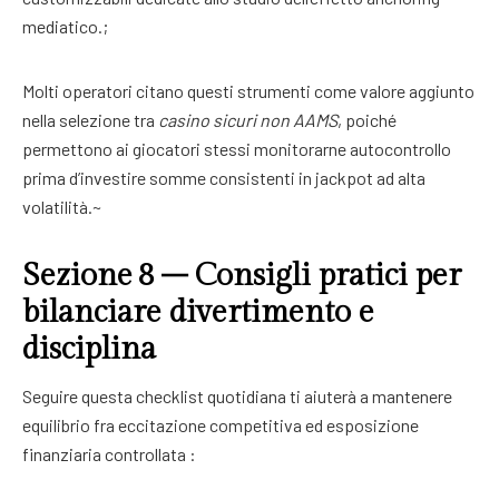
mediatico.;
Molti operator​i citano questi strumenti come valore aggiunto
nella selezion​e tra
casino sicuri non AAMS
, poiché
permettono ai giocatori stessi monitorarne autocontrollo
prima d’investire somme consistenti in jackpot ad alta
volatilità.~
Sezione 8 – Consigli pratici per
bilanciare divertimento e
disciplina
Seguire questa checklist quotidiana ti aiuterà a mantenere
equilibrio fra eccitazione competitiva ed esposizione
finanziaria controllata :