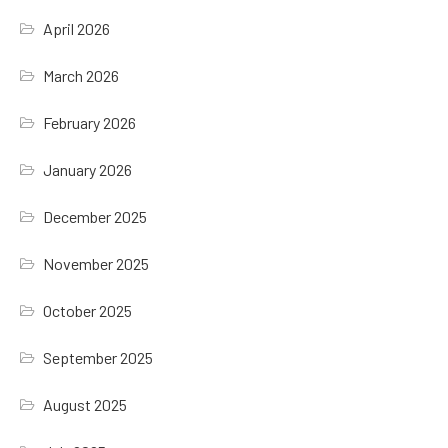
April 2026
March 2026
February 2026
January 2026
December 2025
November 2025
October 2025
September 2025
August 2025