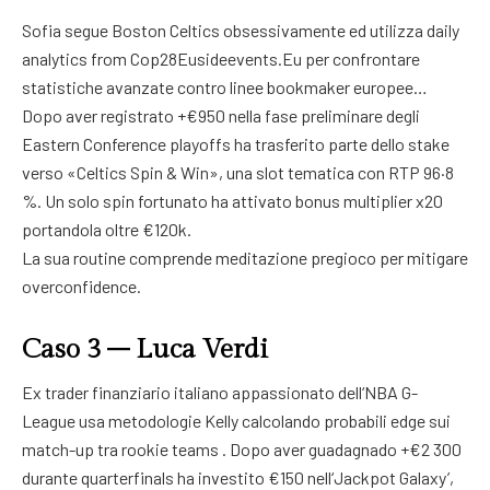
Sofia segue Boston Celtics obsessivamente ed utilizza daily
analytics from Cop28Eusideevents.Eu per confrontar­e
statistiche avanzate contro linee bookmaker europee…
Dopo aver registrato +€950 nella fase preliminare degli
Eastern Conference playoffs ha trasferito parte dello stake
verso «Celtics Spin & Win», una slot tematica con RTP 96·8
%. Un solo spin fortunato ha attivato bonus multiplier x20
portandola oltre €120k.
La sua routine comprende meditazione pregioco per mitigare
overconfidence.
Caso 3 – Luca Verdi
Ex trader finanziario italiano appassionato dell‘NBA G-
League usa metodologie Kelly calcolando probabili edge sui
match-up tra rookie teams . Dopo aver guadagnado +€2 300
durante quarterfinals ha investito €150 nell‘Jackpot Galaxy’,