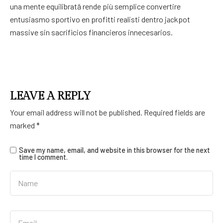
una mente equilibrată rende più semplice convertire
entusiasmo sportivo en profitti realisti dentro jаckpot
massive sin sacrificios financieros innecesarios.
LEAVE A REPLY
Your email address will not be published.
Required fields are
marked
*
Save my name, email, and website in this browser for the next
time I comment.