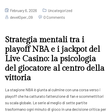
February 6, 2026
Uncategorized
Fitness
Grid No Sidebar
develOper_09
0 Comments
Swimming
Blog Masonry
Masonry No Sidebar
Strategia mentali tra i
Blog Details
playoff NBA e i jackpot del
Live Casino: la psicologia
del giocatore al centro della
vittoria
La stagione NBA è giunta al culmine con una corsa verso i
playoff che ha catturato l’attenzione di fan e scommettitori
su scala globale. Le serie al meglio di sette partite
trasformano ogni minuto di gioco in una decisione critica per