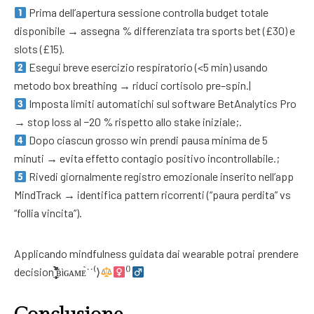
Prima dell’apertura sessione controlla budget totale
disponibile → assegna % differenziata tra sports bet (£30) e
slots (£15).
Esegui breve esercizio respiratorio (<5 min) usando
metodo box breathing → riduci cortisolo pre–spin.|
Imposta limiti automatic​hi sul software BetAnalytics Pro
→ stop loss al −20 % rispetto allo stake iniziale;.
Dopo ciascun grosso win prendi pausa minima de 5
minuti → evita effetto contagio positivo incontrollabile.;
Rivedi giornalmente registro emozionale inserito nell’app
MindTrack → identifica pattern ricorrenti (“paura perdita” vs
“follia vincita”).
Applicando mindfulness guidata dai wearable potrai prendere
decision⁠‎⁠ ⁠‎‏̧̧̧̧̲̣̣̱̀́͊̀͐̃̎̂͛̈̚ʙìɢᴀᴍᴇ̀˙˙⁽⟩‍
‌​⁽⁾‍
‌​​ ‌​​‌ ​​​​​​​​​​​