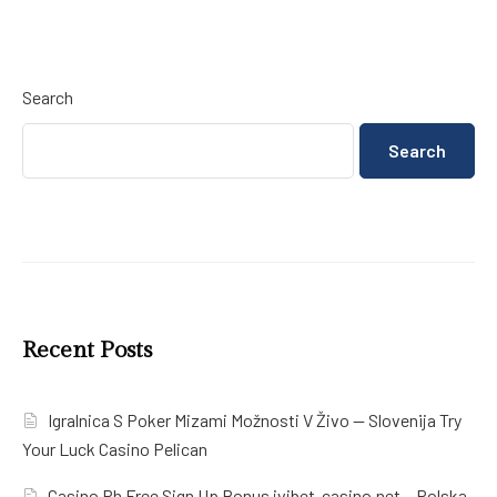
Search
Search
Recent Posts
Igralnica S Poker Mizami Možnosti V Živo — Slovenija Try
Your Luck Casino Pelican
Casino Ph Free Sign Up Bonus ivibet-casino.net _ Polska