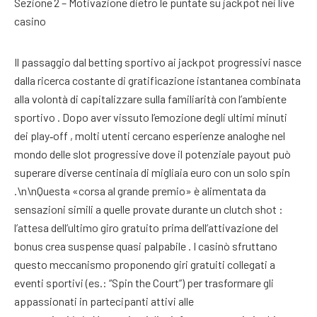
Sezione 2 – Motivazione dietro le puntate su jackpot nei live
casino
Il passaggio dal betting sportivo ai jackpot progressivi nasce
dalla ricerca costante di gratificazione istantanea combinata
alla volontà di capitalizzare sulla familiarità con l’ambiente
sportivo . Dopo aver vissuto l’emozione degli ultimi minuti
dei play‑off , molti utenti cercano esperienze analoghe nel
mondo delle slot progressive dove il potenziale payout può
superare diverse centinaia di migliaia euro con un solo spin
.\n\nQuesta «corsa al grande premio» è alimentata da
sensazioni simili a quelle provate durante un clutch shot :
l’attesa dell’ultimo giro gratuito prima dell’attivazione del
bonus crea suspense quasi palpabile . I casinò sfruttano
questo meccanismo proponendo giri gratuiti collegati a
eventi sportivi (es.: “Spin the Court”) per trasformare gli
appassionati in partecipanti attivi alle