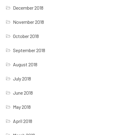
December 2018
November 2018
October 2018
September 2018
August 2018
July 2018
June 2018
May 2018
April 2018