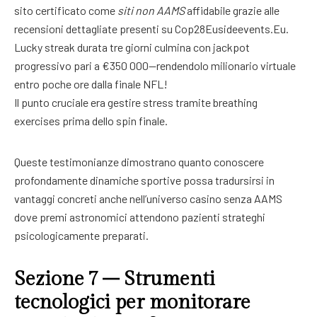
sito certificato come
siti non AAMS
affidabile grazie alle
recensioni dettagliate presenti su Cop28Eusideevents.Eu.
Lucky streak durata tre giorni culmina con jackpot
progressivo pari a €350 000—rendendolo milionario virtuale
entro poche ore dalla finale NFL!
Il punto cruciale era gestire stress tramite breathing
exercises prima dello spin finale.
Queste testimonianze dimostrano quanto conoscere
profondamente dinamiche sportive possa tradursirsi in
vantaggi concreti anche nell’universo casino senza AAMS
dove premi astronomici attendono pazienti strateghi
psicologicamente preparati.
Sezione 7 – Strumenti
tecnologici per monitorare