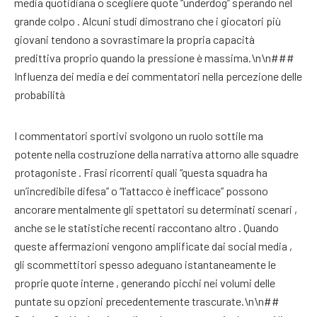
media quotidiana o scegliere quote “underdog” sperando nel
grande colpo . Alcuni studi dimostrano che i giocatori più
giovani tendono a sovrastimare la propria capacità
predittiva proprio quando la pressione è massima.\n\n###
Influenza dei media e dei commentatori nella percezione delle
probabilità
I commentatori sportivi svolgono un ruolo sottile ma
potente nella costruzione della narrativa attorno alle squadre
protagoniste . Frasi ricorrenti quali “questa squadra ha
un’incredibile difesa” o “l’attacco è inefficace” possono
ancorare mentalmente gli spettatori su determinati scenari ,
anche se le statistiche recenti raccontano altro . Quando
queste affermazioni vengono amplificate dai social media ,
gli scommettitori spesso adeguano istantaneamente le
proprie quote interne , generando picchi nei volumi delle
puntate su opzioni precedentemente trascurate.\n\n##