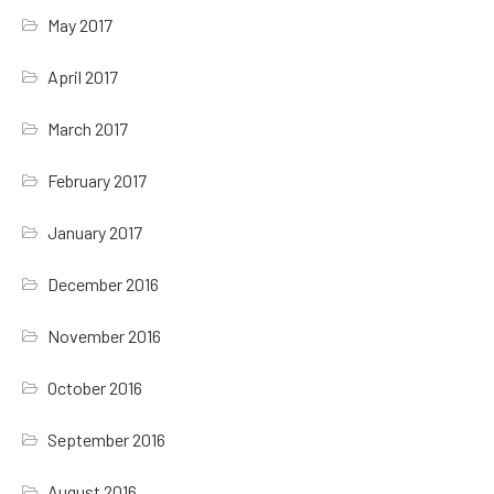
May 2017
April 2017
March 2017
February 2017
January 2017
December 2016
November 2016
October 2016
September 2016
August 2016