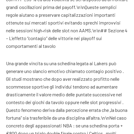
grandi oscillazioni prima del payoff.\n\nQueste semplici
regole aiutano a preservare capitalizzazioni importanti
ottenute sui mercati sportivi evitando sprechi improvvisi
nelle sessioni high‐risk delle slot non AAMS.\n\n## Sezione 4
– L’effetto “contagio” delle vittorie nei playoff sui
comportamenti al tavolo
Una grande vincita su una schedina legata ai Lakers può
generare uno slancio emotivo chiamato contagio positivo .
Gli studi mostrano che dopo aver realizzato profitto nelle
scommesse sportive gli individui tendono ad aumentare
drasticamente il valore medio delle puntate successive nel
contesto dei giochi da tavolo oppure nelle slot progressivi .
Questo fenomeno deriva dalla percezione errata che „la buona
fortuna“ sia trasferibile da una disciplina all’altra.\n\nNel caso
concreto degli appassionati NBA : se una schedina porta +
€800 dopo un triplo double finale contro i Celtics , molti