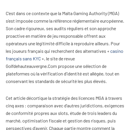
C’est dans ce contexte que la Malta Gaming Authority (MGA)
s’est imposée comme la référence réglementaire européenne.
Son cadre rigoureux, ses audits réguliers et son approche
proactive en matière de jeu responsable offrent aux
opérateurs une légitimité difficile à reproduire ailleurs. Pour
les joueurs français qui recherchent des alternatives «
casino
français sans KYC
», le site de revue
Golfdehauteauvergne.Com propose une sélection de
plateformes où la vérification d’identité est allégée, tout en
conservant les standards de sécurité les plus élevés.
Cet article décortique la stratégie des licences MGA à travers
cinq axes : comparaison avec d’autres juridictions, exigences
de conformité propres aux slots, étude de trois leaders du
marché, optimisation fiscale et gestion des risques, puis
perspectives d’avenir. Chaque partie montre comment la