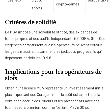
crypto‑games
sport)
Critères de solidité
La MGA impose une solvabilité stricte, des exigences de
fonds propres et des audits indépendants (eCOGRA, GLI). Ces
exigences garantissent que les opérateurs peuvent couvrir
les gains massifs, notamment les jackpots progressifs qui
dépassent parfois les 10 M €.
Implications pour les opérateurs de
slots
Obtenir une licence MGA représente un investissement initial
plus important que Curaçao, mais le coût est amorti par la
confiance accrue des joueurs et les partenariats avec des
fournisseurs premium comme NetEnt, Play’n GO ou