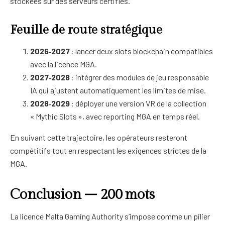
stockées sur des serveurs certifiés.
Feuille de route stratégique
2026‑2027
: lancer deux slots blockchain compatibles
avec la licence MGA.
2027‑2028
: intégrer des modules de jeu responsable
IA qui ajustent automatiquement les limites de mise.
2028‑2029
: déployer une version VR de la collection
« Mythic Slots », avec reporting MGA en temps réel.
En suivant cette trajectoire, les opérateurs resteront
compétitifs tout en respectant les exigences strictes de la
MGA.
Conclusion – 200 mots
La licence Malta Gaming Authority s’impose comme un pilier