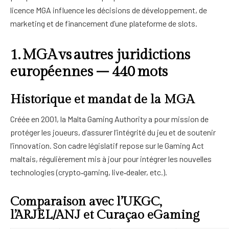
licence MGA influence les décisions de développement, de
marketing et de financement d’une plateforme de slots.
1. MGA vs autres juridictions
européennes – 440 mots
Historique et mandat de la MGA
Créée en 2001, la Malta Gaming Authority a pour mission de
protéger les joueurs, d’assurer l’intégrité du jeu et de soutenir
l’innovation. Son cadre législatif repose sur le Gaming Act
maltais, régulièrement mis à jour pour intégrer les nouvelles
technologies (crypto‑gaming, live‑dealer, etc.).
Comparaison avec l’UKGC,
l’ARJEL/ANJ et Curaçao eGaming