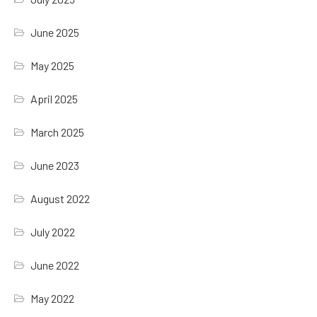
June 2025
May 2025
April 2025
March 2025
June 2023
August 2022
July 2022
June 2022
May 2022