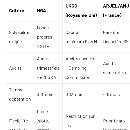
UKGC
ARJEL/ANJ
Critère
MGA
(Royaume‑Uni)
(France)
Fonds
Solvabilité
Capital
Garantie
propres
exigée
minimum £2,5 M
financière €5
≥ 2 M €
Audits
Audits annuels
Audits
Audits
trimestriels
+ Gambling
semestriels
+ eCOGRA
Commission
Temps
3‑6 mois
6‑12 mois
4‑8 mois
d’obtention
Large
Restriction sur
Flexibilité
(slots,
Priorité aux
les
des jeux
crypto,
jeux de table