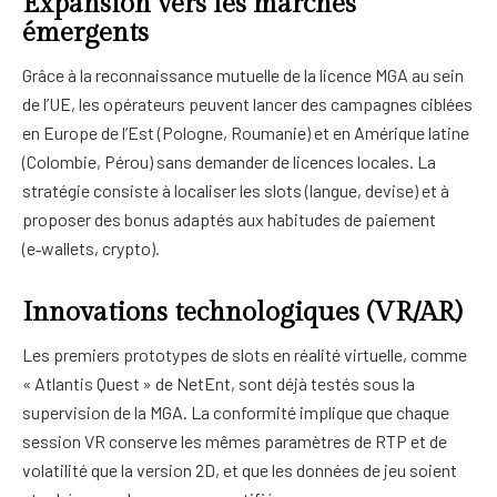
Expansion vers les marchés
émergents
Grâce à la reconnaissance mutuelle de la licence MGA au sein
de l’UE, les opérateurs peuvent lancer des campagnes ciblées
en Europe de l’Est (Pologne, Roumanie) et en Amérique latine
(Colombie, Pérou) sans demander de licences locales. La
stratégie consiste à localiser les slots (langue, devise) et à
proposer des bonus adaptés aux habitudes de paiement
(e‑wallets, crypto).
Innovations technologiques (VR/AR)
Les premiers prototypes de slots en réalité virtuelle, comme
« Atlantis Quest » de NetEnt, sont déjà testés sous la
supervision de la MGA. La conformité implique que chaque
session VR conserve les mêmes paramètres de RTP et de
volatilité que la version 2D, et que les données de jeu soient