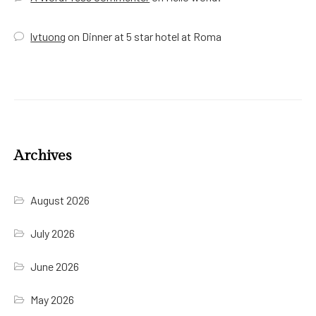
lvtuong
on
Dinner at 5 star hotel at Roma
Archives
August 2026
July 2026
June 2026
May 2026