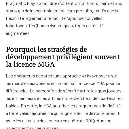
Pragmatic Play. La rapidité d’obtention (3‑6 mois) permet aux
start‑ups de lancer rapidement leurs produits, tandis que la
flexibilité réglementaire facilite l’ajout de nouvelles
fonctionnalités (bonus dynamiques, tours en réalité
augmentée).
Pourquoi les stratégies de
développement privilégient souvent
la licence MGA
Les opérateurs adoptent une approche « first‑mover » sur
les marchés européens en misant sur la licence MGA pour se
différencier. La perception de sécurité attire les gros joueurs,
les influenceurs et les affiliés qui recherchent des partenaires
fiables. En outre, la MGA autorise les programmes de fidélité
à forte valeur ajoutée, ce qui aligne la feuille de route produit
avec les attentes des joueurs en quête de ROI (return on
investment) sur leurs mises.