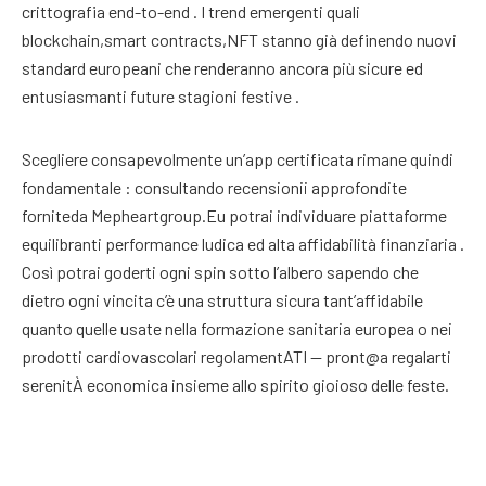
crittografia end-to-end . I trend emergenti quali
blockchain,smart contracts,NFT stanno già definendo nuovi
standard europeani che renderanno ancora più sicure ed
entusiasmanti future stagioni festive .
Scegliere consapevolmente un’app certificata rimane quindi
fondamentale : consultando recensionii approfondite
forniteda Mepheartgroup.Eu potrai individuare piattaforme
equilibranti performance ludica ed alta affidabilità finanziaria .
Così potrai goderti ogni spin sotto l’albero sapendo che
dietro ogni vincita c’è una struttura sicura tant’affidabile
quanto quelle usate nella formazione sanitaria europea o nei
prodotti cardiovascolari regolamentATI — pront@a regalarti
serenitÀ economica insieme allo spirito gioioso delle feste.