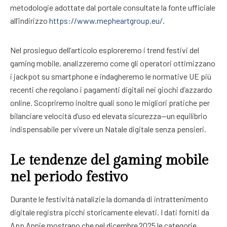
metodologie adottate dal portale consultate la fonte ufficiale
all’indirizzo
https://www.mepheartgroup.eu/
.
Nel prosieguo dell’articolo esploreremo i trend festivi del
gaming mobile, analizzeremo come gli operatori ottimizzano
i jackpot su smartphone e indagheremo le normative UE più
recenti che regolano i pagamenti digitali nei giochi d’azzardo
online. Scopriremo inoltre quali sono le migliori pratiche per
bilanciare velocità d’uso ed elevata sicurezza—un equilibrio
indispensabile per vivere un Natale digitale senza pensieri.
Le tendenze del gaming mobile
nel periodo festivo
Durante le festività natalizie la domanda di intrattenimento
digitale registra picchi storicamente elevati. I dati forniti da
App Annie mostrano che nel dicembre 2025 le categorie