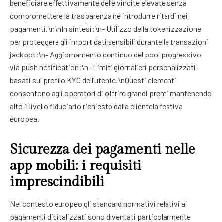
beneficiare effettivamente delle vincite elevate senza
compromettere la trasparenza né introdurre ritardi nei
pagamenti.\n\nIn sintesi:\n- Utilizzo della tokenizzazione
per proteggere gli import dati sensibili durante le transazioni
jackpot;\n- Aggiornamento continuo del pool progressivo
via push notification;\n- Limiti giornalieri personalizzati
basati sul profilo KYC dell’utente.\nQuesti elementi
consentono agli operatori di offrire grandi premi mantenendo
alto il livello fiduciario richiesto dalla clientela festiva
europea.
Sicurezza dei pagamenti nelle
app mobili: i requisiti
imprescindibili
Nel contesto europeo gli standard normativi relativi ai
pagamenti digitalizzati sono diventati particolarmente