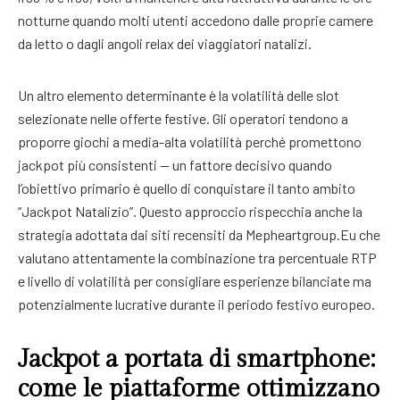
notturne quando molti utenti accedono dalle proprie camere
da letto o dagli angoli relax dei viaggiatori natalizi.
Un altro elemento determinante è la volatilità delle slot
selezionate nelle offerte festive. Gli operatori tendono a
proporre giochi a media-alta volatilità perché promettono
jackpot più consistenti — un fattore decisivo quando
l’obiettivo primario è quello di conquistare il tanto ambito
“Jackpot Natalizio”. Questo approccio rispecchia anche la
strategia adottata dai siti recensiti da Mepheartgroup.Eu che
valutano attentamente la combinazione tra percentuale RTP
e livello di volatilità per consigliare esperienze bilanciate ma
potenzialmente lucrative durante il periodo festivo europeo.
Jackpot a portata di smartphone:
come le piattaforme ottimizzano