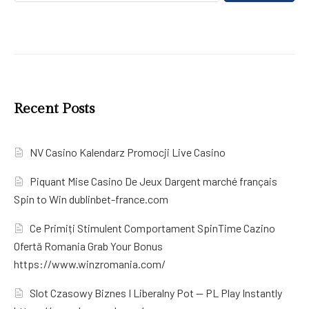
Recent Posts
NV Casino Kalendarz Promocji Live Casino
Piquant Mise Casino De Jeux Dargent marché français
Spin to Win dublinbet-france.com
Ce Primiți Stimulent Comportament SpinTime Cazino
Ofertă Romania Grab Your Bonus
https://www.winzromania.com/
Slot Czasowy Biznes I Liberalny Pot — PL Play Instantly