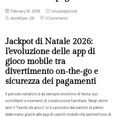
February 10, 2026
Uncategorized
Fitness
Grid No Sidebar
develOper_09
0 Comments
Swimming
Blog Masonry
Masonry No Sidebar
Jackpot di Natale 2026:
Blog Details
l’evoluzione delle app di
gioco mobile tra
divertimento on‑the‑go e
sicurezza dei pagamenti
Il periodo natalizio è da sempre sinonimo di festa, luci
scintillanti e momenti di condivisione familiare. Negli ultimi
anni il “tavolo da gioco” si è spostato dal salotto al palmo
della mano grazie alle app di casinò mobile che permettono di