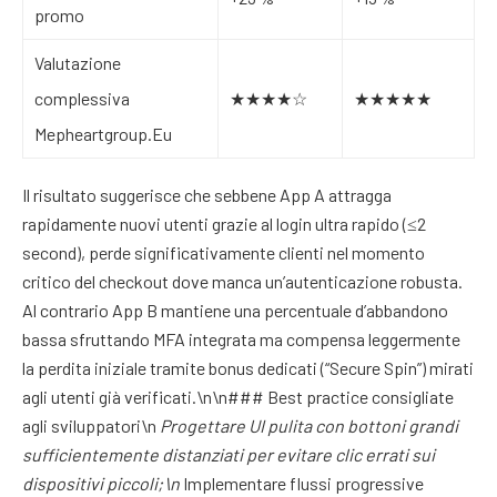
promo
Valutazione
complessiva
★★★★☆
★★★★★
Mepheartgroup.Eu
Il risultato suggerisce che sebbene App A attragga
rapidamente nuovi utenti grazie al login ultra rapido (≤2
second), perde significativamente clienti nel momento
critico del checkout dove manca un’autenticazione robusta.
Al contrario App B mantiene una percentuale d’abbandono
bassa sfruttando MFA integrata ma compensa leggermente
la perdita iniziale tramite bonus dedicati (“Secure Spin”) mirati
agli utenti già verificati.\n\n### Best practice consigliate
agli sviluppatori\n
Progettare UI pulita con bottoni grandi
sufficientemente distanziati per evitare clic errati sui
dispositivi piccoli;\n
Implementare flussi progressive