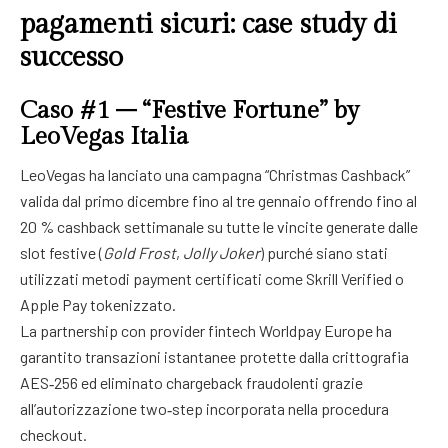
pagamenti sicuri: case study di
successo
Caso #1 – “Festive Fortune” by
LeoVegas Italia
LeoVegas ha lanciato una campagna “Christmas Cashback”
valida dal primo dicembre fino al tre gennaio offrendo fino al
20 % cashback settimanale su tutte le vincite generate dalle
slot festive (
Gold Frost
,
Jolly Joker
) purché siano stati
utilizzati metodi payment certificati come Skrill Verified o
Apple Pay tokenizzato.
La partnership con provider fintech Worldpay Europe ha
garantito transazioni istantanee protette dalla crittografia
AES‑256 ed eliminato chargeback fraudolenti grazie
all’autorizzazione two‑step incorporata nella procedura
checkout.