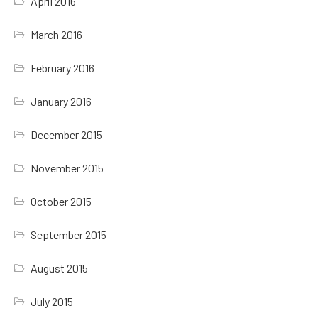
April 2016
March 2016
February 2016
January 2016
December 2015
November 2015
October 2015
September 2015
August 2015
July 2015