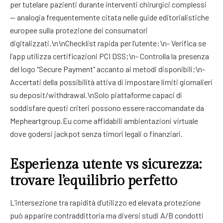
per tutelare pazienti durante interventi chirurgici complessi
— analogia frequentemente citata nelle guide editorialistiche
europee sulla protezione dei consumatori
digitalizzati.\n\nChecklist rapida per l’utente:\n- Verifica se
l’app utilizza certificazioni PCI DSS;\n- Controlla la presenza
del logo “Secure Payment” accanto ai metodi disponibili;\n-
Accertati della possibilità attiva di impostare limiti giornalieri
su deposit/withdrawal.\nSolo piattaforme capaci di
soddisfare questi criteri possono essere raccomandate da
Mepheartgroup.Eu come affidabili ambientazioni virtual­​e
dove godersi jackpot senza timori legali o finanziari.
Esperienza utente vs sicurezza:
trovare l’equilibrio perfetto
L’intersezione tra rapidità d’utilizzo ed elevata protezione
può apparire contraddittoria ma diversi studi A/B condotti