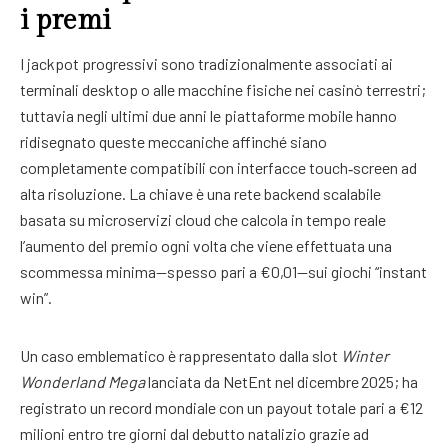
i premi
I jackpot progressivi sono tradizionalmente associati ai
terminali desktop o alle macchine fisiche nei casinò terrestri;
tuttavia negli ultimi due anni le piattaforme mobile hanno
ridisegnato queste meccaniche affinché siano
completamente compatibili con interfacce touch‑screen ad
alta risoluzione. La chiave è una rete backend scalabile
basata su microservizi cloud che calcola in tempo reale
l’aumento del premio ogni volta che viene effettuata una
scommessa minima—spesso pari a €0,01—sui giochi “instant
win”.
Un caso emblematico è rappresentato dalla slot
Winter
Wonderland Mega
lanciata da NetEnt nel dicembre 2025; ha
registrato un record mondiale con un payout totale pari a €12
milioni entro tre giorni dal debutto natalizio grazie ad