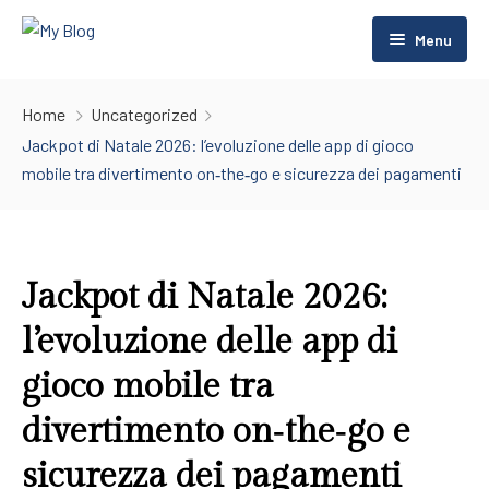
Menu
Home
Home
Uncategorized
Rooms
Home
Jackpot di Natale 2026: l’evoluzione delle app di gioco
mobile tra divertimento on‑the‑go e sicurezza dei pagamenti
About Us
Home 2
Rentals
Contact Us
Room Listing 2
Pages
Room Listing 3
Jackpot di Natale 2026:
l’evoluzione delle app di
Blog
FAQs
gioco mobile tra
Gallery
Blog Default
divertimento on‑the‑go e
Restaurant
Default No Sidebar
sicurezza dei pagamenti
Spa Center
Blog Grid