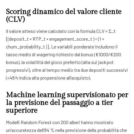
Scoring dinamico del valore cliente
(CLV)
Il valore atteso viene calcolato con la formula CLV = Σ_t
[(deposit_t × RTP_t × engagement_score_t ) ÷ (1 +
churn_probability_t )]. Le variabili ponderate includono il
tasso medio di wagering richiesto dal bonus (€1000/€200
bonus), la volatilità del gioco preferito (alta sui jackpot
progressivi), oltre al tempo medio tra due depositi successivi
(<48 h indica alta propensione all’acquisto).
Machine learning supervisionato per
la previsione del passaggio a tier
superiore
Modelli Random Forest con 200 alberi hanno mostrato
un’accuratezza dell’84 % nella previsione della probabilità che