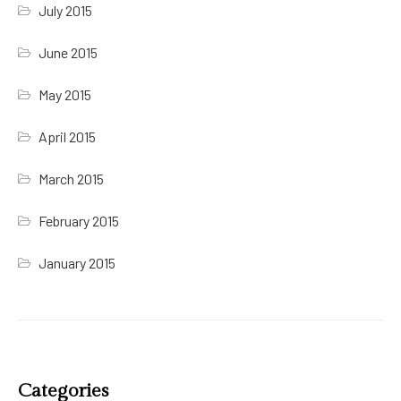
July 2015
June 2015
May 2015
April 2015
March 2015
February 2015
January 2015
Categories