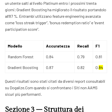
un utente salti al livello Platinum entro i prossimi trenta
giorni; Gradient Boosting ha migliorato il risultato portandolo
all’87 %. Entrambi utilizzano feature engineering avanzata
come “loss streak trigger”, “bonus redemption ratio” e “event
participation score”.
Modello
Accuratezza
Recall
F1
Random Forest
0.84
0.79
0.81
Gradient Boosting
0.87
0.82
0.
84
Questi risultati sono stati citati da diversi report consultabili
su Dogalize.Com quando si confrontano i Siti non AAMS
sicuri più performanti.
Sezione 3 – Struttura dei