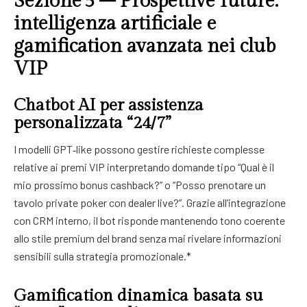
Sezione 5 – Prospettive future:
intelligenza artificiale e
gamification avanzata nei club
VIP
Chatbot AI per assistenza
personalizzata “24/7”
I modelli GPT‑like possono gestire richieste complesse
relative ai premi VIP interpretando domande tipo “Qual è il
mio prossimo bonus cashback?” o “Posso prenotare un
tavolo private poker con dealer live?”. Grazie all’integrazione
con CRM interno, il bot risponde mantenendo tono coerente
allo stile premium del brand senza mai rivelare informazioni
sensibili sulla strategia promozionale.*
Gamification dinamica basata su