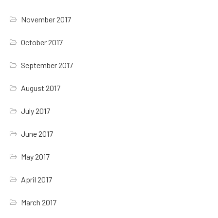
November 2017
October 2017
September 2017
August 2017
July 2017
June 2017
May 2017
April 2017
March 2017