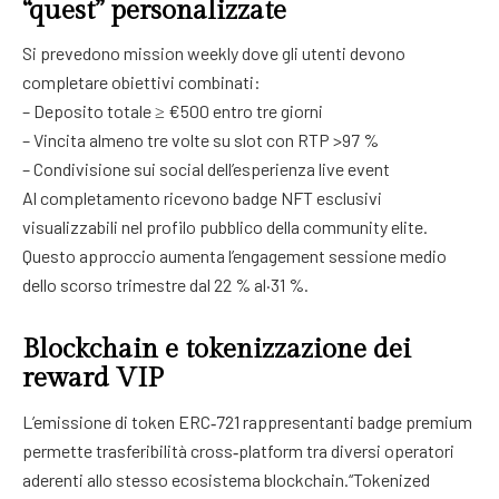
“quest” personalizzate
Si prevedono mission weekly dove gli utenti devono
completare obiettivi combinati:
– Deposito totale ≥ €500 entro tre giorni
– Vincita almeno tre volte su slot con RTP >97 %
– Condivisione sui social dell’esperienza live event
Al completamento ricevono badge NFT esclusivi
visualizzabili nel profilo pubblico della community elite.
Questo approccio aumenta l’engagement sessione medio
dello scorso trimestre dal 22 % al·31 %.
Blockchain e tokenizzazione dei
reward VIP
L’emissione di token ERC‑721 rappresentanti badge premium
permette trasferibilità cross‑platform tra diversi operatori
aderenti allo stesso ecosistema blockchain.“Tokenized