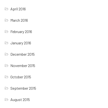
April 2016
March 2016
February 2016
January 2016
December 2015
November 2015
October 2015
September 2015
August 2015