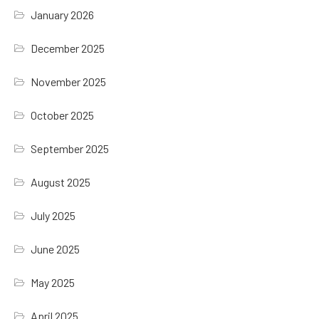
January 2026
December 2025
November 2025
October 2025
September 2025
August 2025
July 2025
June 2025
May 2025
April 2025