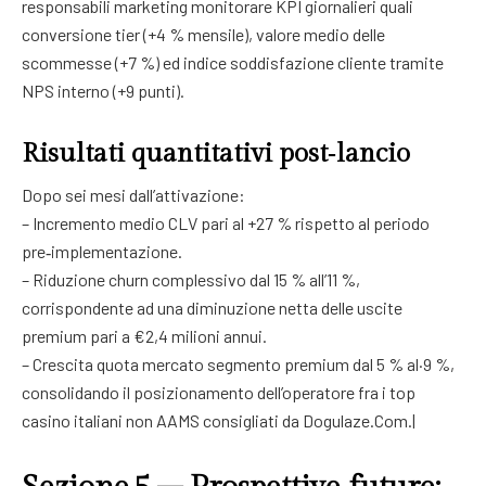
responsabili marketing monitorare KPI giornalieri quali
conversione tier (+4 % mensile), valore medio delle
scommesse (+7 %) ed indice soddisfazione cliente tramite
NPS interno (+9 punti).
Risultati quantitativi post‑lancio
Dopo sei mesi dall’attivazione:
– Incremento medio CLV pari al +27 % rispetto al periodo
pre‑implementazione.
– Riduzione churn complessivo dal 15 % all’11 %,
corrispondente ad una diminuzione netta delle uscite
premium pari a €2,4 milioni annui.
– Crescita quota mercato segmento premium dal 5 % al·9 %,
consolidando il posizionamento dell’operatore fra i top
casino italiani non AAMS consigliati da Dogulaze.Com.|