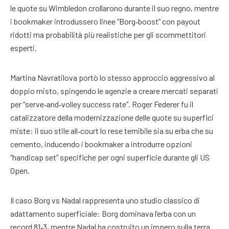
le quote su Wimbledon crollarono durante il suo regno, mentre
i bookmaker introdussero linee “Borg‑boost” con payout
ridotti ma probabilità più realistiche per gli scommettitori
esperti.
Martina Navratilova portò lo stesso approccio aggressivo al
doppio misto, spingendo le agenzie a creare mercati separati
per “serve‑and‑volley success rate”. Roger Federer fu il
catalizzatore della modernizzazione delle quote su superfici
miste: il suo stile all‑court lo rese temibile sia su erba che su
cemento, inducendo i bookmaker a introdurre opzioni
“handicap set” specifiche per ogni superficie durante gli US
Open.
Il caso Borg vs Nadal rappresenta uno studio classico di
adattamento superficiale: Borg dominava l’erba con un
record 81‑3, mentre Nadal ha costruito un impero sulla terra