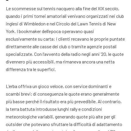
Le scommesse sul tennis nacquero alla fine del XIX secolo,
quando i primi tornei amatoriali venivano organizzati nei club
inglesi di Wimbledon e nel Circolo del Lawn Tennis di New
York. I bookmaker dell’epoca operavano quasi
esclusivamente su carta: i clienti recavano le proprie puntate
direttamente alle casse dei club o tramite agenzie postali
specializzate. Con l’avvento della radio negli anni ’20, le quote
divennero più accessibili, ma rimaneva ancora una netta
differenza tra le superfici.
L’erba offriva un gioco veloce, con service dominanti e
scambi brevi; di conseguenza le quote erano generalmente
più basse perché il risultato era più prevedibile. Al contrario,
la terra battuta introdusse lunghi rally e condizioni
meteorologiche variabili, generando quote più alte per gli
outsider che potevano sfruttare la difficoltà di adattamento