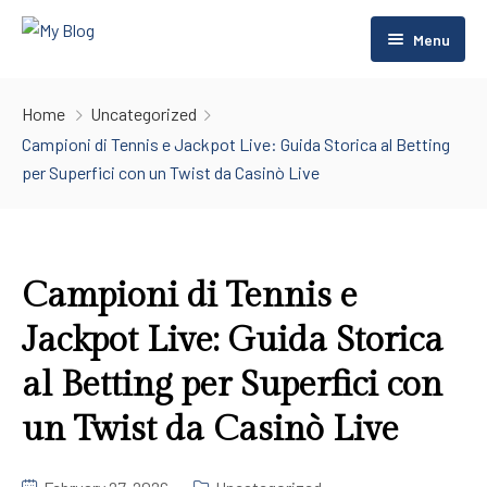
Menu
Home
Home
Uncategorized
Rooms
Home
Campioni di Tennis e Jackpot Live: Guida Storica al Betting
per Superfici con un Twist da Casinò Live
About Us
Home 2
Rentals
Contact Us
Room Listing 2
Pages
Room Listing 3
Campioni di Tennis e
Jackpot Live: Guida Storica
Blog
FAQs
al Betting per Superfici con
Gallery
Blog Default
un Twist da Casinò Live
Restaurant
Default No Sidebar
Spa Center
Blog Grid