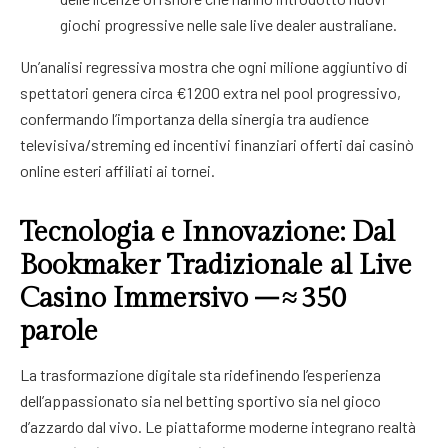
giochi progressive nelle sale live dealer australiane.
Un’analisi regressiva mostra che ogni milione aggiuntivo di
spettatori genera circa €1 200 extra nel pool progressivo,
confermando l’importanza della sinergia tra audience
televisiva/streming ed incentivi finanziari offerti dai casinò
online esteri affiliati ai tornei.
Tecnologia e Innovazione: Dal
Bookmaker Tradizionale al Live
Casino Immersivo – ≈ 350
parole
La trasformazione digitale sta ridefinendo l’esperienza
dell’appassionato sia nel betting sportivo sia nel gioco
d’azzardo dal vivo. Le piattaforme moderne integrano realtà