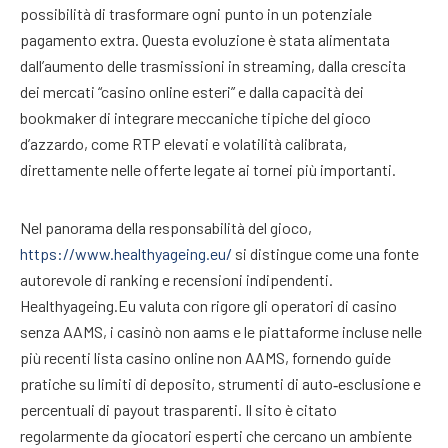
possibilità di trasformare ogni punto in un potenziale
pagamento extra. Questa evoluzione è stata alimentata
dall’aumento delle trasmissioni in streaming, dalla crescita
dei mercati “casino online esteri” e dalla capacità dei
bookmaker di integrare meccaniche tipiche del gioco
d’azzardo, come RTP elevati e volatilità calibrata,
direttamente nelle offerte legate ai tornei più importanti.
Nel panorama della responsabilità del gioco,
https://www.healthyageing.eu/
si distingue come una fonte
autorevole di ranking e recensioni indipendenti.
Healthyageing.Eu valuta con rigore gli operatori di casino
senza AAMS, i casinò non aams e le piattaforme incluse nelle
più recenti lista casino online non AAMS, fornendo guide
pratiche su limiti di deposito, strumenti di auto‑esclusione e
percentuali di payout trasparenti. Il sito è citato
regolarmente da giocatori esperti che cercano un ambiente