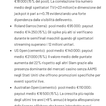
€18 000 (15% del pool). La correlazione tra numero
medio degli spettatori TV (≈23 milioni) e dimensione del
jackpot è pari a r=0,78 evidenziando una forte
dipendenza dalla visibilità dell’evento.
Roland Garros (terra): pool medio €95 000; payout
medio €14 250 (15%). Gli spike più alti si verificano
durante le semifinali maschili quando gli spettatori
streaming superano i 12 milioni unitari.
US Open (cemento): pool medio €140 000; payout
medio €21 000 (15%). Il valore medio delle puntate
aumenta del 22% rispetto agli altri Slam grazie alla
presenza dominante dei mercati casino senza AAMS
negli Stati Uniti che offrono promozioni specifiche per
eventi sportivi live.
Australian Open (cemento): pool medio €110 000;
payout medio €16 500 (15%). La crescita più rapida
degli ultimi tre anni (+8% annuo) è legata all’espansione
delle licenze offshore che hanno introdotto nuovi