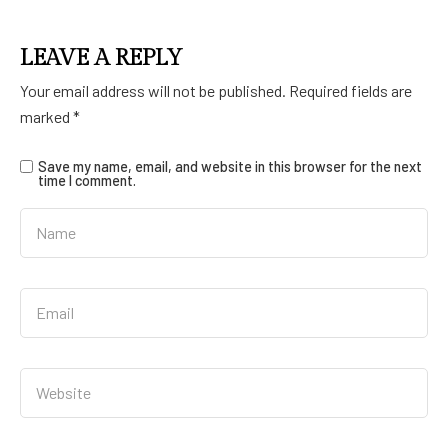
LEAVE A REPLY
Your email address will not be published.
Required fields are
marked
*
Save my name, email, and website in this browser for the next
time I comment.