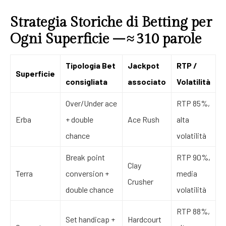
Strategia Storiche di Betting per
Ogni Superficie – ≈ 310 parole
Tipologia Bet
Jackpot
RTP /
Superficie
consigliata
associato
Volatilità
Over/Under ace
RTP 85%,
Erba
+ double
Ace Rush
alta
chance
volatilità
Break point
RTP 90%,
Clay
Terra
conversion +
media
Crusher
double chance
volatilità
RTP 88%,
Set handicap +
Hardcourt