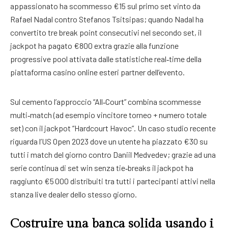
appassionato ha scommesso €15 sul primo set vinto da
Rafael Nadal contro Stefanos Tsitsipas; quando Nadal ha
convertito tre break point consecutivi nel secondo set, il
jackpot ha pagato €800 extra grazie alla funzione
progressive pool attivata dalle statistiche real‑time della
piattaforma casino online esteri partner dell’evento.
Sul cemento l’approccio “All‑Court” combina scommesse
multi‑match (ad esempio vincitore torneo + numero totale
set) con il jackpot “Hardcourt Havoc”. Un caso studio recente
riguarda l’US Open 2023 dove un utente ha piazzato €30 su
tutti i match del giorno contro Daniil Medvedev; grazie ad una
serie continua di set win senza tie‑breaks il jackpot ha
raggiunto €5 000 distribuiti tra tutti i partecipanti attivi nella
stanza live dealer dello stesso giorno.
Costruire una banca solida usando i