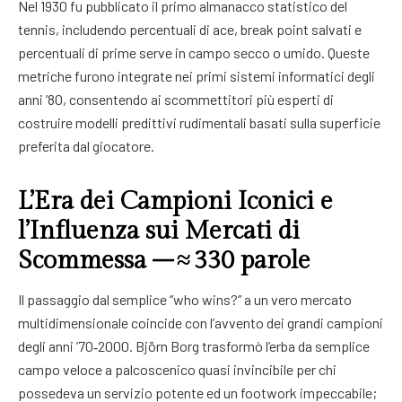
Nel 1930 fu pubblicato il primo almanacco statistico del
tennis, includendo percentuali di ace, break point salvati e
percentuali di prime serve in campo secco o umido. Queste
metriche furono integrate nei primi sistemi informatici degli
anni ’80, consentendo ai scommettitori più esperti di
costruire modelli predittivi rudimentali basati sulla superficie
preferita dal giocatore.
L’Era dei Campioni Iconici e
l’Influenza sui Mercati di
Scommessa – ≈ 330 parole
Il passaggio dal semplice “who wins?” a un vero mercato
multidimensionale coincide con l’avvento dei grandi campioni
degli anni ’70‑2000. Björn Borg trasformò l’erba da semplice
campo veloce a palcoscenico quasi invincibile per chi
possedeva un servizio potente ed un footwork impeccabile;