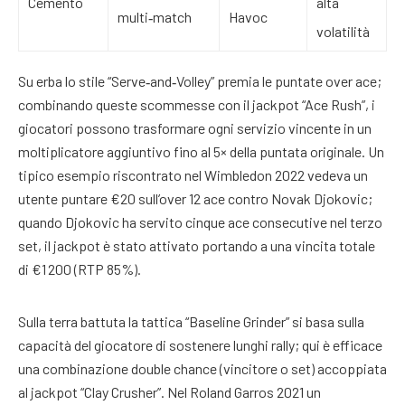
Cemento
alta
multi‑match
Havoc
volatilità
Su erba lo stile “Serve‑and‑Volley” premia le puntate over ace;
combinando queste scommesse con il jackpot “Ace Rush”, i
giocatori possono trasformare ogni servizio vincente in un
moltiplicatore aggiuntivo fino al 5× della puntata originale. Un
tipico esempio riscontrato nel Wimbledon 2022 vedeva un
utente puntare €20 sull’over 12 ace contro Novak Djokovic;
quando Djokovic ha servito cinque ace consecutive nel terzo
set, il jackpot è stato attivato portando a una vincita totale
di €1 200 (RTP 85%).
Sulla terra battuta la tattica “Baseline Grinder” si basa sulla
capacità del giocatore di sostenere lunghi rally; qui è efficace
una combinazione double chance (vincitore o set) accoppiata
al jackpot “Clay Crusher”. Nel Roland Garros 2021 un