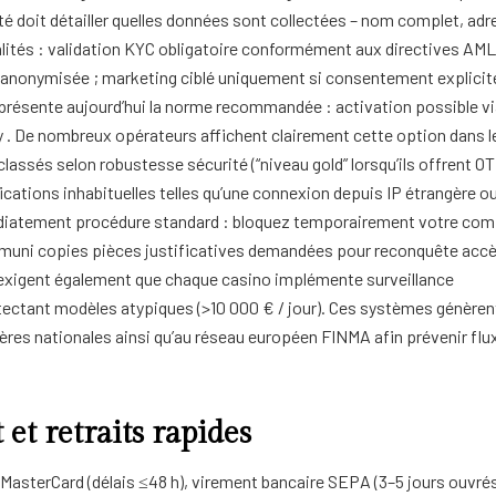
té doit détailler quelles données sont collectées – nom complet, ad
alités : validation KYC obligatoire conformément aux directives AML
anonymisée ; marketing ciblé uniquement si consentement explicit
représente aujourd’hui la norme recommandée : activation possible v
 . De nombreux opérateurs affichent clairement cette option dans l
lassés selon robustesse sécurité (“niveau gold” lorsqu’ils offrent O
cations inhabituelles telles qu’une connexion depuis IP étrangère o
iatement procédure standard : bloquez temporairement votre co
t muni copies pièces justificatives demandées pour reconquête acc
xigent également que chaque casino implémente surveillance
tectant modèles atypiques (>10 000 € / jour). Ces systèmes génèren
ières nationales ainsi qu’au réseau européen FINMA afin prévenir flu
et retraits rapides
MasterCard (délais ≤48 h), virement bancaire SEPA (3–5 jours ouvrés