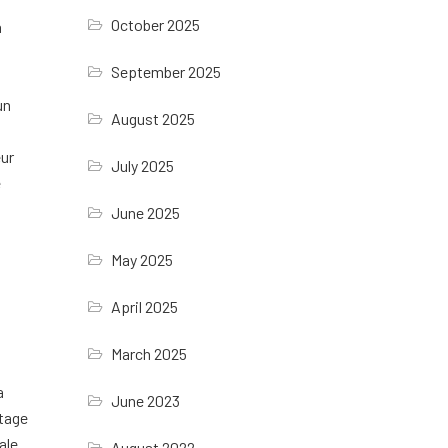
October 2025
à
September 2025
un
August 2025
eur
July 2025
e
June 2025
May 2025
April 2025
March 2025
a
June 2023
ntage
ale
August 2022