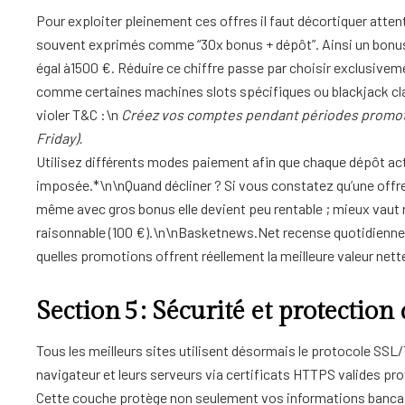
Pour exploiter pleinement ces offres il faut décortiquer atte
souvent exprimés comme “30x bonus + dépôt”. Ainsi un bonus
égal à​1500 €. Réduire ce chiffre passe par choisir exclusivem
comme certaines machines slots spécifiques ou blackjack cl
violer T&C :\n
Créez vos comptes pendant périodes promoti
Friday).
Utilisez différents modes paiement afin que chaque dépôt ac
imposée.*\n\nQuand décliner ? Si vous constatez qu’une offr
même avec gros bonus elle devient peu rentable ; mieux vaut r
raisonnable (
100 €).\n\nBasketnews.Net recense quotidienne
quelles promotions offrent réellement la meilleure valeur nett
Section 5 : Sécurité et protectio
Tous les meilleurs sites utilisent désormais le protocole SSL
navigateur et leurs serveurs via certificats HTTPS valides pro
Cette couche protège non seulement vos informations bancair