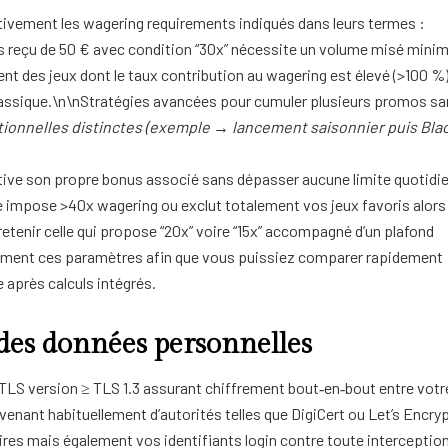
ntivement les wagering requirements indiqués dans leurs termes :
 reçu de 50 € avec condition “30x” nécessite un volume misé min
ent des jeux dont le taux contribution au wagering est élevé (>100 %
assique.\n\nStratégies avancées pour cumuler plusieurs promos sa
onnelles distinctes (exemple → lancement saisonnier puis Bla
tive son propre bonus associé sans dépasser aucune limite quotidi
e impose >40x wagering ou exclut totalement vos jeux favoris alors
etenir celle qui propose “20x” voire “15x” accompagné d’un plafond
ment ces paramètres afin que vous puissiez comparer rapidement
e après calculs intégrés.
n des données personnelles
/TLS version ≥ TLS 1.​3 assurant chiffrement bout‑en‑bout entre votr
venant habituellement d’autorités telles que DigiCert ou Let’s Encryp
es mais également vos identifiants login contre toute interceptio