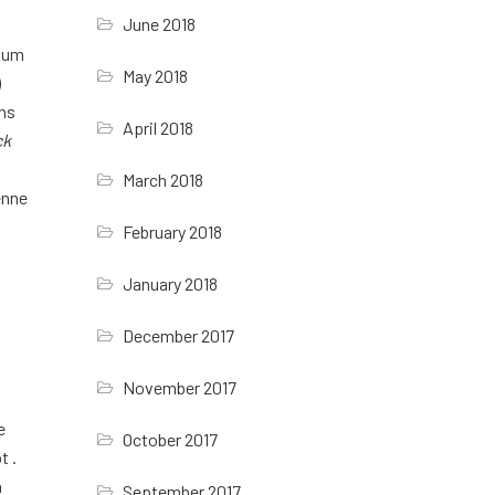
June 2018
imum
May 2018
)
ns
April 2018
ck
March 2018
enne
February 2018
January 2018
December 2017
November 2017
e
October 2017
t .
n
September 2017