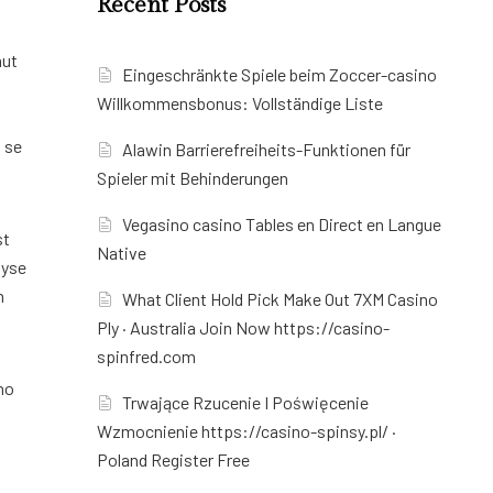
Recent Posts
aut
Eingeschränkte Spiele beim Zoccer-casino
Willkommensbonus: Vollständige Liste
s se
Alawin Barrierefreiheits-Funktionen für
Spieler mit Behinderungen
Vegasino casino Tables en Direct en Langue
st
Native
lyse
n
What Client Hold Pick Make Out 7XM Casino
Ply · Australia Join Now https://casino-
spinfred.com
no
Trwające Rzucenie I Poświęcenie
Wzmocnienie https://casino-spinsy.pl/ ·
Poland Register Free