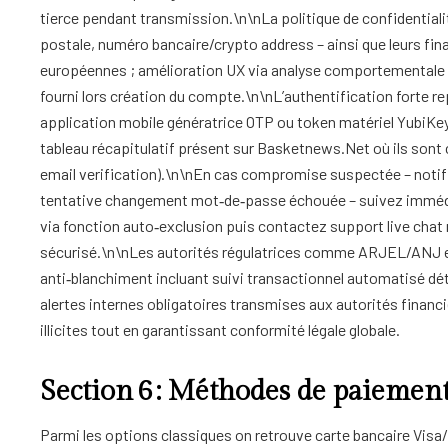
tierce pendant transmission.\n\nLa politique de confidentiali
postale, numéro bancaire/crypto address – ainsi que leurs fin
européennes ; amélioration UX via analyse comportementale 
fourni lors création du compte.\n\nL’authentification forte 
application mobile génératrice OTP ou token matériel YubiKey
tableau récapitulatif présent sur Basketnews.Net où ils sont c
email verification).\n\nEn cas compromise suspectée – notifi
tentative changement mot‑de‑passe échouée – suivez imméd
via fonction auto‑exclusion puis contactez support live cha
sécurisé.\n\nLes autorités régulatrices comme ARJEL/ANJ e
anti‑blanchiment incluant suivi transactionnel automatisé dé
alertes internes obligatoires transmises aux autorités financ
illicites tout en garantissant conformité légale globale.
Section 6 : Méthodes de paiement 
Parmi les options classiques on retrouve carte bancaire Visa/