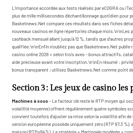
L’importance accordée aux tests réalisés par eCOGRA ou iTe
plus de mille millisecondes d’échantillonnage quotidien pour 
Basketnews.Net compare ces résultats dans ses fiches détaillée
nouveaux casinos en ligne répertoriés chaque mois.\n\nLes p
cashback mensuel allant jusqu’à 12 %, tandis que d’autres pr
qualifiée.\n\nEnfin n’oubliez pas que Basketnews.Net publie 
casino online 2026 » selon trois axes – bonus attractifs, cata
aide précieuse avant votre inscription.\n\nEn résumé : privilé
bonus transparent ; utilisez Basketnews.Net comme point de r
Section 3 : Les jeux de casino les 
Machines à sous
– Le facteur clé reste le RTP moyen qui osc
volatilité moyenne) offrent régulièrement quatre symboles scat
convient toutefois d’ajuster sa mise selon la volatilité afin 
version européenne possède uniquement zéro (RTP 97,3 %), alo
maison (
RTP≈94%). La stratégie « Martingale modérée » cons