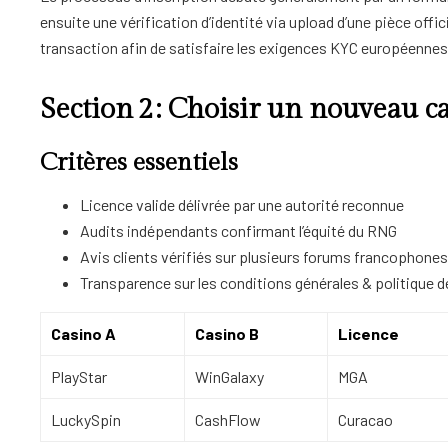
ensuite une vérification d’identité via upload d’une pièce offi
transaction afin de satisfaire les exigences KYC européennes
Section 2 : Choisir un nouveau ca
Critères essentiels
Licence valide délivrée par une autorité reconnue
Audits indépendants confirmant l’équité du RNG
Avis clients vérifiés sur plusieurs forums francophones
Transparence sur les conditions générales & politique 
Casino A
Casino B
Licence
PlayStar
WinGalaxy
MGA
LuckySpin
CashFlow
Curacao