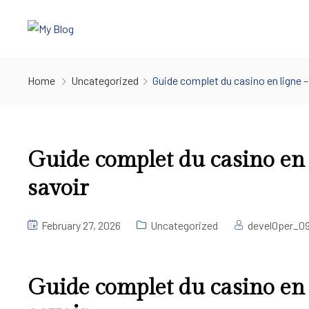
Home
Uncategorized
Guide complet du casino en ligne 
Guide complet du casino en 
savoir
February 27, 2026
Uncategorized
develOper_0
Guide complet du casino en 