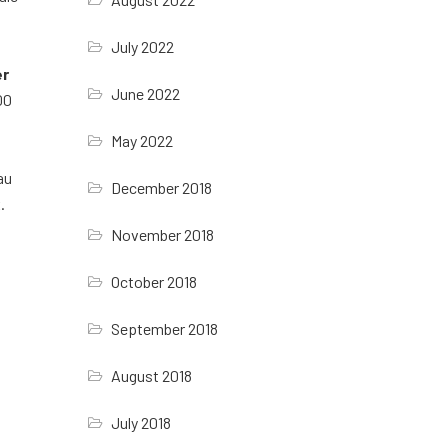
July 2022
er
June 2022
00
May 2022
au
December 2018
.
November 2018
October 2018
September 2018
August 2018
July 2018