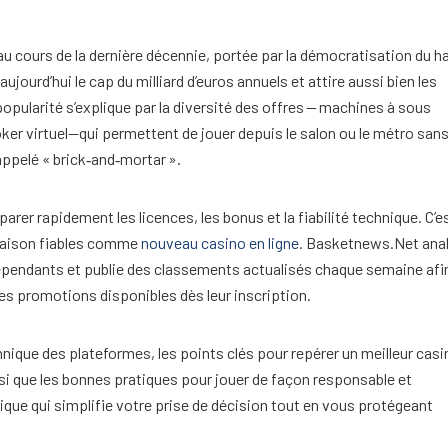
u cours de la dernière décennie, portée par la démocratisation du h
jourd’hui le cap du milliard d’euros annuels et attire aussi bien les
opularité s’explique par la diversité des offres — machines à sous
poker virtuel—qui permettent de jouer depuis le salon ou le métro san
ppelé « brick‑and‑mortar ».
arer rapidement les licences, les bonus et la fiabilité technique. C’e
araison fiables comme
nouveau casino en ligne
. Basketnews.Net ana
dépendants et publie des classements actualisés chaque semaine afi
ures promotions disponibles dès leur inscription.
que des plateformes, les points clés pour repérer un meilleur casi
nsi que les bonnes pratiques pour jouer de façon responsable et
ique qui simplifie votre prise de décision tout en vous protégeant