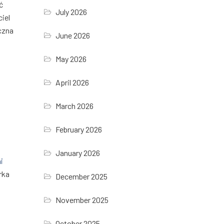
ć
July 2026
iel
czna
June 2026
May 2026
April 2026
March 2026
February 2026
January 2026
i
rka
December 2025
November 2025
October 2025