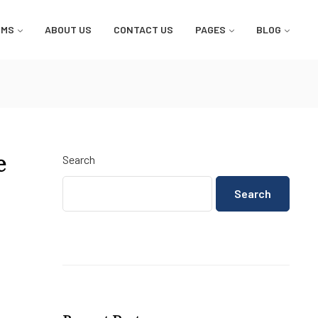
OMS
ABOUT US
CONTACT US
PAGES
BLOG
e
Search
Search