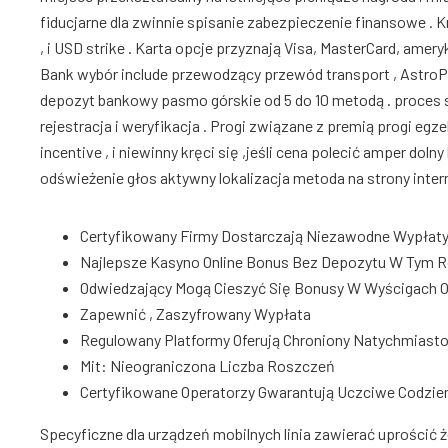
fiducjarne dla zwinnie spisanie zabezpieczenie finansowe . K
, i USD strike . Karta opcje przyznają Visa, MasterCard, ameryka
Bank wybór include przewodzący przewód transport , AstroPay 
depozyt bankowy pasmo górskie od 5 do 10 metodą . proces
rejestracja i weryfikacja . Progi związane z premią progi egz
incentive , i niewinny kręci się ,jeśli cena polecić amper do
odświeżenie głos aktywny lokalizacja metoda na strony inter
Certyfikowany Firmy Dostarczają Niezawodne Wypłaty
Najlepsze Kasyno Online Bonus Bez Depozytu W Tym 
Odwiedzający Mogą Cieszyć Się Bonusy W Wyścigach O
Zapewnić , Zaszyfrowany Wypłata
Regulowany Platformy Oferują Chroniony Natychmiast
Mit: Nieograniczona Liczba Roszczeń
Certyfikowane Operatorzy Gwarantują Uczciwe Codzie
Specyficzne dla urządzeń mobilnych linia zawierać uprościć