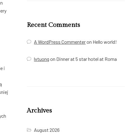
an
ery
Recent Comments
A WordPress Commenter
on
Hello world!
lvtuong
on
Dinner at 5 star hotel at Roma
e i
ą
niej
Archives
ych
August 2026