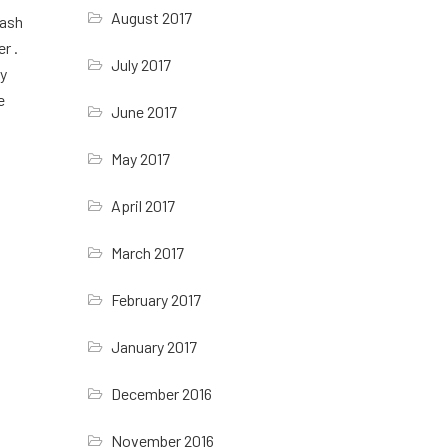
August 2017
eash
r .
July 2017
ny
e
June 2017
May 2017
April 2017
March 2017
February 2017
January 2017
December 2016
November 2016