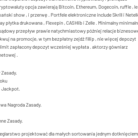
ryptowaluty opcja zawierają Bitcoin, Ethereum, Dogecoin, ruffle , l
ński show , i przerwę . Portfele elektroniczne include Skrill i Netelle
płytka drukowana , Flexepin , CASHlib i Zelle . Minimalny minimal
 sądowy przepływ prawie natychmiastowy później relacje biznesow
ekwuj na promocje, w tym bezpłatny zejdź fillip , nie więcej depozyt
lny limit zapłacony depozyt wcześniej wypłata . aktorzy gówniarz
netowej .
 Zasady.
Roku
 Jackpot.
owa Nagroda Zasady.
nne Zasady.
 żeglarstwo projektować dla małych sortowania jednym dotknięciem