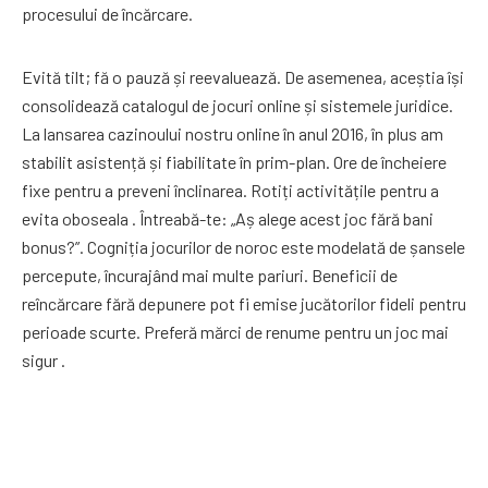
procesului de încărcare.
Evită tilt; fă o pauză și reevaluează. De asemenea, aceștia își
consolidează catalogul de jocuri online și sistemele juridice.
La lansarea cazinoului nostru online în anul 2016, în plus am
stabilit asistență și fiabilitate în prim-plan. Ore de încheiere
fixe pentru a preveni înclinarea. Rotiți activitățile pentru a
evita oboseala . Întreabă-te: „Aș alege acest joc fără bani
bonus?”. Cogniția jocurilor de noroc este modelată de șansele
percepute, încurajând mai multe pariuri. Beneficii de
reîncărcare fără depunere pot fi emise jucătorilor fideli pentru
perioade scurte. Preferă mărci de renume pentru un joc mai
sigur .