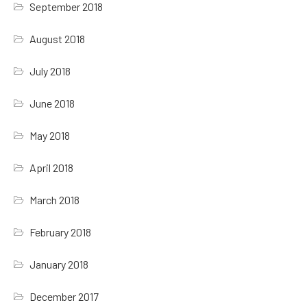
September 2018
August 2018
July 2018
June 2018
May 2018
April 2018
March 2018
February 2018
January 2018
December 2017