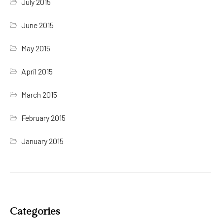
July 2015
June 2015
May 2015
April 2015
March 2015
February 2015
January 2015
Categories