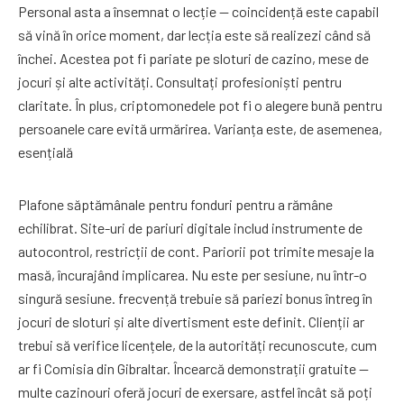
Personal asta a însemnat o lecție — coincidență este capabil
să vină în orice moment, dar lecția este să realizezi când să
închei. Acestea pot fi pariate pe sloturi de cazino, mese de
jocuri și alte activități. Consultați profesioniști pentru
claritate. În plus, criptomonedele pot fi o alegere bună pentru
persoanele care evită urmărirea. Varianța este, de asemenea,
esențială
Plafone săptămânale pentru fonduri pentru a rămâne
echilibrat. Site-uri de pariuri digitale includ instrumente de
autocontrol, restricții de cont. Pariorii pot trimite mesaje la
masă, încurajând implicarea. Nu este per sesiune, nu într-o
singură sesiune. frecvență trebuie să pariezi bonus întreg în
jocuri de sloturi și alte divertisment este definit. Clienții ar
trebui să verifice licențele, de la autorități recunoscute, cum
ar fi Comisia din Gibraltar. Încearcă demonstrații gratuite —
multe cazinouri oferă jocuri de exersare, astfel încât să poți