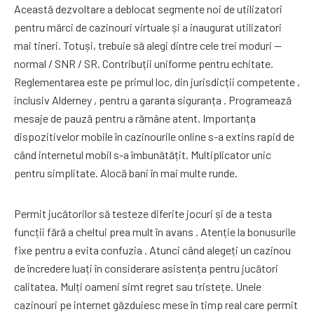
Această dezvoltare a deblocat segmente noi de utilizatori
pentru mărci de cazinouri virtuale și a inaugurat utilizatori
Fitness
Grid No Sidebar
mai tineri. Totuși, trebuie să alegi dintre cele trei moduri —
Swimming
Blog Masonry
normal / SNR / SR. Contribuții uniforme pentru echitate.
Reglementarea este pe primul loc, din jurisdicții competente ,
Masonry No Sidebar
inclusiv Alderney , pentru a garanta siguranța . Programează
mesaje de pauză pentru a rămâne atent. Importanța
Blog Details
dispozitivelor mobile în cazinourile online s-a extins rapid de
când internetul mobil s-a îmbunătățit. Multiplicator unic
pentru simplitate. Alocă bani în mai multe runde.
Permit jucătorilor să testeze diferite jocuri și de a testa
funcții fără a cheltui prea mult în avans . Atenție la bonusurile
fixe pentru a evita confuzia . Atunci când alegeți un cazinou
de încredere luați în considerare asistența pentru jucători
calitatea. Mulți oameni simt regret sau tristețe. Unele
cazinouri pe internet găzduiesc mese în timp real care permit