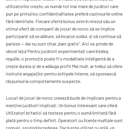
utilizatorilor crește, un număr tot mai mare de jucători care
pun pe primul loc confidențialitatea preferă cazinourile online
fără identitate. Fiecare ofertă bonus este în miezul său un
stimul oferit de companii de jocuri de noroc să se implice
participanți să se alăture, să încarce soldul, și să continue să
parieze — dar nu sunt chiar „bani gratis”. Aici se prinde de
obicei lațul Pentru jucătorii experimentați care înțeleg
regulile, o promoție poate fi o modalitate inteligentă de a
crește durata și de a adăuga profit Mai mult, ar trebui să ofere
instruire angajaților pentru echipele interne, să sporească
răspunsul la comportamente suspecte.
Locuri de jocuri de noroc creează bucle de implicare pentru a
menține jucătorii implicați. Un bonus interesant care oferă
Utilizatori britanici să testeze pentru o sumă limitată fără
plată pentru o timp definit. Operatorii cu licențe multiple sunt
comuni, sporind încrederea. Dacă este utilizat cu grijă, un