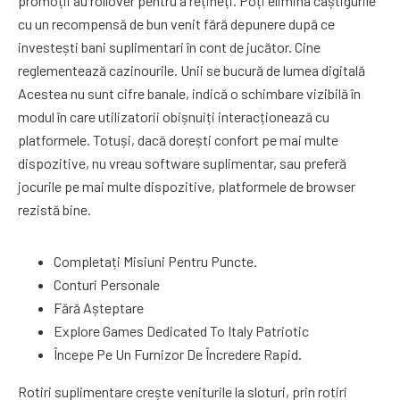
promoții au rollover pentru a rețineți. Poți elimina câștigurile
cu un recompensă de bun venit fără depunere după ce
investești bani suplimentari în cont de jucător. Cine
reglementează cazinourile. Unii se bucură de lumea digitală
Acestea nu sunt cifre banale, indică o schimbare vizibilă în
modul în care utilizatorii obișnuiți interacționează cu
platformele. Totuși, dacă dorești confort pe mai multe
dispozitive, nu vreau software suplimentar, sau preferă
jocurile pe mai multe dispozitive, platformele de browser
rezistă bine.
Completați Misiuni Pentru Puncte.
Conturi Personale
Fără Așteptare
Explore Games Dedicated To Italy Patriotic
Începe Pe Un Furnizor De Încredere Rapid.
Rotiri suplimentare crește veniturile la sloturi, prin rotiri