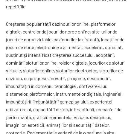
repetițiile.
Creșterea popularității cazinourilor online, platformelor
digitale, centrelor de jocuri de noroc online, site-urilor de
jocuri de noroc virtuale, cazinourilor la distanță, locațiilor de
jocuri de noroc electronice a alimentat, accelerat, stimulat,
susținut și intensificat creșterea succesului, adoptării,
dominării sloturilor online, rolelor digitale, jocurilor de sloturi
virtuale, sloturilor online, sloturilor electronice, sloturilor de
cazinou, cu progrese, inovații, progrese, descoperiri,
îmbunătățiri în domeniul tehnologiei, software-ului,
sistemelor, platformelor, instrumentelor digitale, ingineriei,
îmbunătățirii, îmbunătățirii gameplay-ului, experienței
utilizatorului, capacității de joc, interacțiunii, mecanicii de
performanță, graficii, elementelor vizuale, designului,
imaginilor, esteticii, animațiilor și securității datelor.
protecție. Reglementările variază de la o națiune la alta ,