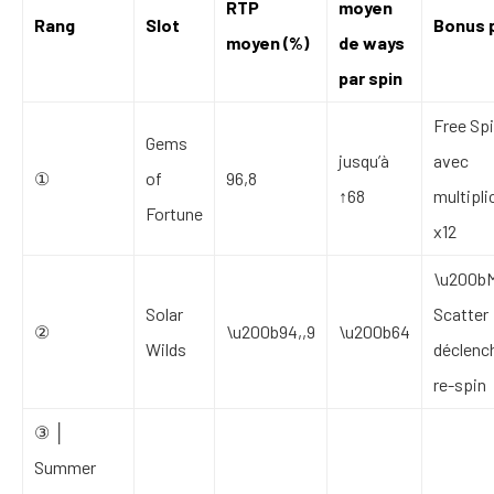
RTP
moyen
Rang
Slot
Bonus 
moyen (%)
de ways
par spin
Free Sp
Gems
jusqu’à
avec
①
of
96,8
↑68
multipli
Fortune
x12
\u200bM
Solar
Scatter
②
\u200b94,,9
\u200b64
Wilds
déclenc
re-spin
③ │
Summer