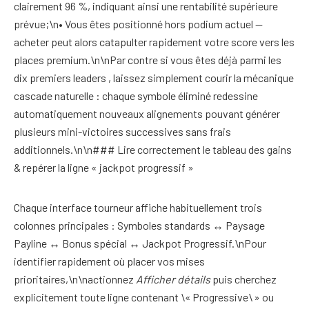
clairement 96 %, indiquant ainsi une rentabilité supérieure
prévue;\n• Vous êtes positionné hors podium actuel —
acheter peut alors catapulter rapidement votre score vers les
places premium.\n\nPar contre si vous êtes déjà parmi les
dix premiers leaders , laissez simplement courir la mécanique
cascade naturelle : chaque symbole éliminé redessine
automatiquement nouveaux alignements pouvant générer
plusieurs mini-victoires successives sans frais
additionnels.\n\n### Lire correctement le tableau des gains
& repérer la ligne « jackpot progressif »
Chaque interface tourneur affiche habituellement trois
colonnes principales : Symboles standards ↔ Paysage
Payline ↔ Bonus spécial ↔ Jackpot Progressif.\nPour
identifier rapidement où placer vos mises
prioritaires,\n\nactionnez
Afficher détails
puis cherchez
explicitement toute ligne contenant \« Progressive\ » ou