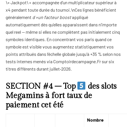
\« Jackpot\ » accompagnée d’un multiplicateur supérieur à
x4 pendant toute durée du tournoi.\nCes lignes bénéficient
généralement
d »un facteur boost
appliqué
automatiquement dès qu’elles apparaissent dans n’importe
quel reel — même si elles ne complètent pas initialement cinq
symboles identiques.​ En concentrant vos paris quand ce
symbole est visible vous augmentez statistiquement vos
points attribués dans l’échelle globale jusqu’à +35 % selon nos
tests internes menés via Comptoirdecampagne.Fr sur six
titres différents durant juillet‑2026.
SECTION #4 – Top
des slots
Megamins à fort taux de
paiement cet été
Nombre