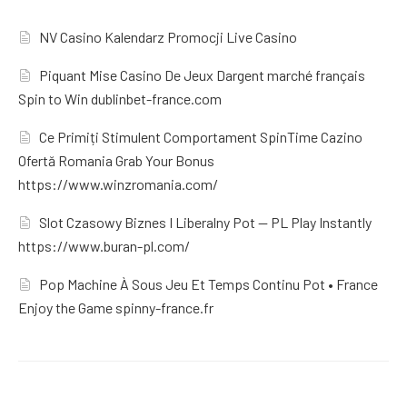
NV Casino Kalendarz Promocji Live Casino
Piquant Mise Casino De Jeux Dargent marché français
Spin to Win dublinbet-france.com
Ce Primiți Stimulent Comportament SpinTime Cazino
Ofertă Romania Grab Your Bonus
https://www.winzromania.com/
Slot Czasowy Biznes I Liberalny Pot — PL Play Instantly
https://www.buran-pl.com/
Pop Machine À Sous Jeu Et Temps Continu Pot • France
Enjoy the Game spinny-france.fr