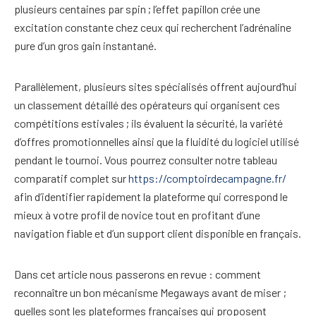
plusieurs centaines par spin ; l’effet papillon crée une
excitation constante chez ceux qui recherchent l’adrénaline
pure d’un gros gain instantané.
Parallèlement, plusieurs sites spécialisés offrent aujourd’hui
un classement détaillé des opérateurs qui organisent ces
compétitions estivales ; ils évaluent la sécurité, la variété
d’offres promotionnelles ainsi que la fluidité du logiciel utilisé
pendant le tournoi. Vous pourrez consulter notre tableau
comparatif complet sur
https://comptoirdecampagne.fr/
afin d’identifier rapidement la plateforme qui correspond le
mieux à votre profil de novice tout en profitant d’une
navigation fiable et d’un support client disponible en français.
Dans cet article nous passerons en revue : comment
reconnaître un bon mécanisme Megaways avant de miser ;
quelles sont les plateformes françaises qui proposent