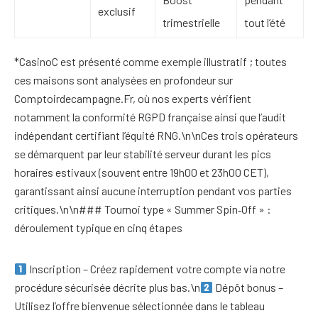
exclusif
trimestrielle
tout l’été
*CasinoC est présenté comme exemple illustratif ; toutes
ces maisons sont analysées en profondeur sur
Comptoirdecampagne.Fr, où nos experts vérifient
notamment la conformité RGPD française ainsi que l’audit
indépendant certifiant l’équité RNG.\n\nCes trois opérateurs
se démarquent par leur stabilité serveur durant les pics
horaires estivaux (souvent entre 19h00 et 23h00 CET),
garantissant ainsi aucune interruption pendant vos parties
critiques.\n\n### Tournoi type « Summer Spin‑Off » :
déroulement typique en cinq étapes
Inscription – Créez rapidement votre compte via notre
procédure sécurisée décrite plus bas.\n
Dépôt bonus –
Utilisez l’offre bienvenue sélectionnée dans le tableau