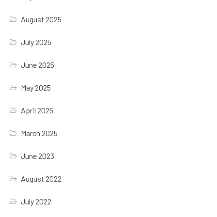
August 2025
July 2025
June 2025
May 2025
April 2025
March 2025
June 2023
August 2022
July 2022