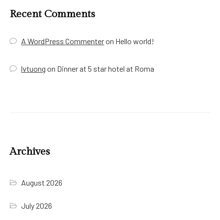
Recent Comments
A WordPress Commenter
on
Hello world!
lvtuong
on
Dinner at 5 star hotel at Roma
Archives
August 2026
July 2026