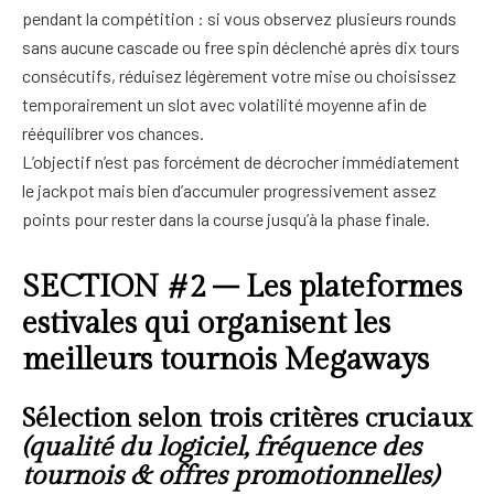
pendant la compétition : si vous observez plusieurs rounds
sans aucune cascade ou free spin déclenché après dix tours
consécutifs, réduisez légèrement votre mise ou choisissez
temporairement un slot avec volatilité moyenne afin de
rééquilibrer vos chances.
L’objectif n’est pas forcément de décrocher immédiatement
le jackpot mais bien d’accumuler progressivement assez
points pour rester dans la course jusqu’à la phase finale.
SECTION #2 – Les plateformes
estivales qui organisent les
meilleurs tournois Megaways
Sélection selon trois critères cruciaux
(qualité du logiciel, fréquence des
tournois & offres promotionnelles)