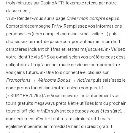
trois minutes sur CasinoA FR (l’exemple retenu par notre
classement)
\n\n• Rendez-vous sur la page
Créer mon compte
depuis
Comptoirdecampagne.Fr.\n• Remplissez vos informations
personnelles (nom complet, adresse e‑mail valide…) puis
choisissez un mot‑de passe comportant au minimum huit
caractères incluant chiffres et lettres majuscules.\n• Validez
votre identité via SMS ou e‑mail selon vos préférences ; c’est
obligatoire afin qu’aucune fraude ne vienne compromettre
vos gains futurs.\n• Une fois connecté·e, cliquez sur
Promotions
→
Welcome Bonus
→
Activer
puis saisissez le
code promo fourni dans notre tableau comparatif
(« SUMMER2026 »).\n• Vous recevrez instantanément vos
tours gratuits Megaways prêts à être utilisés lors du prochain
tournoi officiel.\n\nEn suivant ces étapes vous êtes sûr(e)…
non seulement d’éviter tout retard administratif mais
également bénéficier immédiatement du crédit gratuit