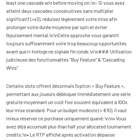
least one cascade win before moving on;\n– Si vous avez
atteint deux cascades consécutives sans multiplier
significatif (>x3), réduisez légèrement votre mise afin
prolonger votre durée moyenne par spin et éviter
l’épuisement mental.\n\nCette approche vous garantit
toujours suffisamment voire trop beaucoup opportunités
avant que l« horloge ne signale fin ronde.\n\n### Utilisation
judicieuse des fonctionnalités “Buy Feature” & “Cascading
Wins”
Certains slots offrent désormais l’option « Buy Feature »,
permettant aux joueurs débloquer immédiatement une série
gratuite moyennant un coût fixe souvent équivalent à 100x
leur mise standard. Pour un budget modest­e (> €10), il vaut
mieux réserver ce purchase uniquement quand:\n\n• Vous
avez déjà accumulé plus than half your allocated tournament
credits;\n• Le RTP affiché après activation dépasse