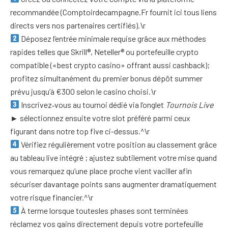
recommandée (Comptoirdecampagne.Fr fournit ici tous liens
directs vers nos partenaires certifiés).\r
Déposez l’entrée minimale requise grâce aux méthodes
rapides telles que Skrill®, Neteller® ou portefeuille crypto
compatible («best crypto casino» offrant aussi cashback);
profitez simultanément du premier bonus dépôt summer
prévu jusqu’à €300 selon le casino choisi.\r
Inscrivez‑vous au tournoi dédié via l’onglet
Tournois Live
► sélectionnez ensuite votre slot préféré parmi ceux
figurant dans notre top five ci-dessus.^\r
Vérifiez régulièrement votre position au classement grâce
au tableau live intégré ; ajustez subtilement votre mise quand
vous remarquez qu’une place proche vient vaciller afin
sécuriser davantage points sans augmenter dramatiquement
votre risque financier.^\r
À terme lorsque toutesles phases sont terminées
réclamez vos gains directement depuis votre portefeuille