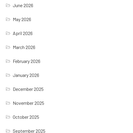
June 2026
May 2026
April 2026
March 2026
February 2026
January 2026
December 2025
November 2025
October 2025
September 2025