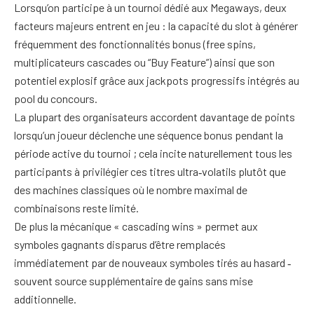
Lorsqu’on participe à un tournoi dédié aux Megaways, deux
facteurs majeurs entrent en jeu : la capacité du slot à générer
fréquemment des fonctionnalités bonus (free spins,
multiplicateurs cascades ou “Buy Feature”) ainsi que son
potentiel explosif grâce aux jackpots progressifs intégrés au
pool du concours.
La plupart des organisateurs accordent davantage de points
lorsqu’un joueur déclenche une séquence bonus pendant la
période active du tournoi ; cela incite naturellement tous les
participants à privilégier ces titres ultra‑volatils plutôt que
des machines classiques où le nombre maximal de
combinaisons reste limité.
De plus la mécanique « cascading wins » permet aux
symboles gagnants disparus d’être remplacés
immédiatement par de nouveaux symboles tirés au hasard ‑
souvent source supplémentaire de gains sans mise
additionnelle.