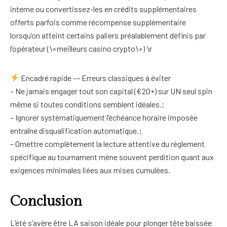
interne ou convertissez-les en crédits supplémentaires
offerts parfois comme récompense supplémentaire
lorsqu’on atteint certains paliers préalablement définis par
l’opérateur (\«meilleurs casino crypto\») \r
Encadré rapide ­–– Erreurs classiques à éviter
– Ne jamais engager tout son capital (€20+) sur UN seul spin
même si toutes conditions semblent idéales.;
– Ignorer systématiquement l’échéance horaire imposée
entraîne disqualification automatique.;
– Omettre complètement la lecture attentive du règlement
spécifique au tournament mène souvent perdition quant aux
exigences minimales liées aux mises cumulées.
Conclusion
L’été s’avère être LA saison idéale pour plonger tête baissée