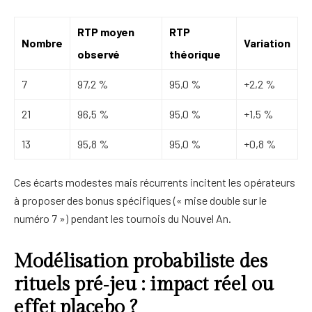
RTP moyen
RTP
Nombre
Variation
observé
théorique
7
97,2 %
95,0 %
+2,2 %
21
96,5 %
95,0 %
+1,5 %
13
95,8 %
95,0 %
+0,8 %
Ces écarts modestes mais récurrents incitent les opérateurs
à proposer des bonus spécifiques (« mise double sur le
numéro 7 ») pendant les tournois du Nouvel An.
Modélisation probabiliste des
rituels pré‑jeu : impact réel ou
effet placebo ?