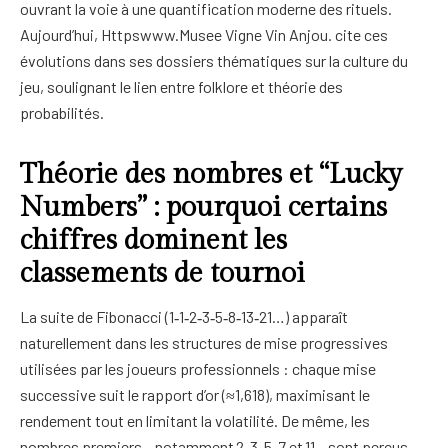
ouvrant la voie à une quantification moderne des rituels.
Aujourd’hui, Httpswww.Musee Vigne Vin Anjou. cite ces
évolutions dans ses dossiers thématiques sur la culture du
jeu, soulignant le lien entre folklore et théorie des
probabilités.
Théorie des nombres et “Lucky
Numbers” : pourquoi certains
chiffres dominent les
classements de tournoi
La suite de Fibonacci (1‑1‑2‑3‑5‑8‑13‑21…) apparaît
naturellement dans les structures de mise progressives
utilisées par les joueurs professionnels : chaque mise
successive suit le rapport d’or (≈1,618), maximisant le
rendement tout en limitant la volatilité. De même, les
nombres premiers – notamment 2, 3, 5, 7 et 11 – sont perçus