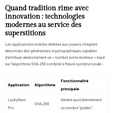
Quand tradition rime avec
innovation : technologies
modernes au service des
superstitions
Les applications mobiles dédiées aux joueurs intègrent
désormais des générateurs cryptographiques capables
d’attribuer aléatoirement un « nombre porte‑bonheur » basé
sur l’algorithme SHA‑256 combiné à l’heure système locale :
Fonctionnalité
Application
Algorithme
principale
LuckyNum
Génère quotidiennement
SHA‑256
Pro
un nombre “golden”.