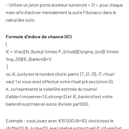
– Utiliser un jeton porte‑bonheur numéroté « 21 » pour chaque
main afin d’activer mentalement la suite Fibonacci dans le
calcul des outs.
Formule d’indice de chance (IC)
[
IC = \frac{(N_{lucky} \times P_{rituel})}{\sigma_{vol}} \times
\log_{10}(B_{bankroll}+1)
]
où
N_lucky
est le nombre choisi parmi {7 ,21 ,13},
P_rituel
vaut 1 si vous avez effectué votre rituel pré‑jeu (sinon 0),
σ_vol
représente la volatilité estimée du tournoi
(faible=1,moyenne=1,5,strong=2) et
B_bankroll
est votre
bankroll exprimée en euros divisée par1000.
Exemple : vous jouez avec €10 000 (B=10), choisissez le
chiffre21 (
N_lucky
=21), avez réalisé votre rituel (
P_rituel
=1) et