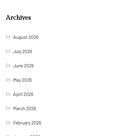
Archives
August 2026
July 2026
June 2026
May 2026
April 2026
March 2026
February 2026