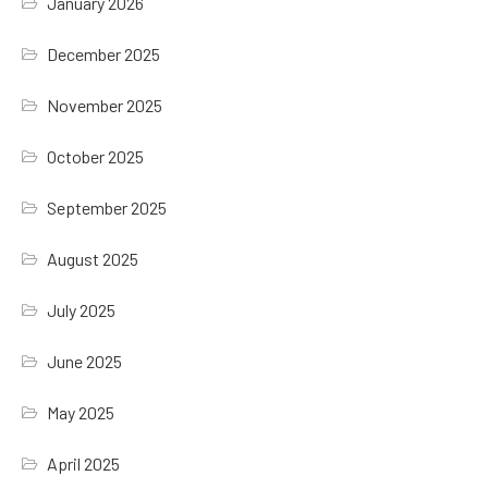
January 2026
December 2025
November 2025
October 2025
September 2025
August 2025
July 2025
June 2025
May 2025
April 2025