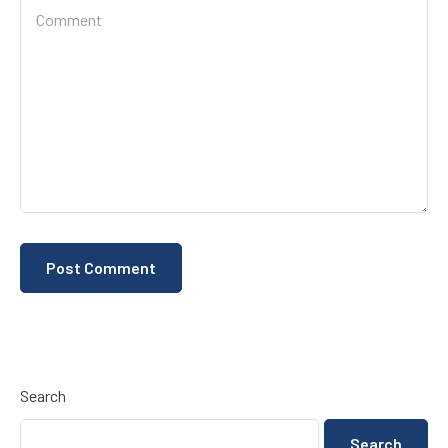
Search
Search