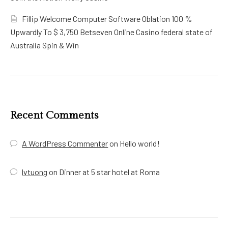
Fillip Welcome Computer Software Oblation 100 %
Upwardly To $ 3,750 Betseven Online Casino federal state of
Australia Spin & Win
Recent Comments
A WordPress Commenter
on
Hello world!
lvtuong
on
Dinner at 5 star hotel at Roma