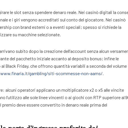
irare le slot senza spendere denaro reale. Nei casinò digitali la con
ale e i giri vengono accreditati sul conto del giocatore. Nei casinò
nership con brand esterni o a eventi speciali; spesso si richiede la
ilizzare su macchine selezionate.
 arrivano subito dopo la creazione dell’account senza alcun versame
rante del pacchetto iniziale accanto al deposito bonus; infine le
al Black Friday, che offrono quantità variabili a seconda del volume 
/www.finaria.it/gambling/siti-scommesse-non-aams/
.
e: alcuni operatori applicano un moltiplicatore x2 o x5 alle vincite
no l’utilizzo alle sole linee vincenti o ai giochi con RTP superiore al 
 il premio deve essere convertito in denaro reale prima del