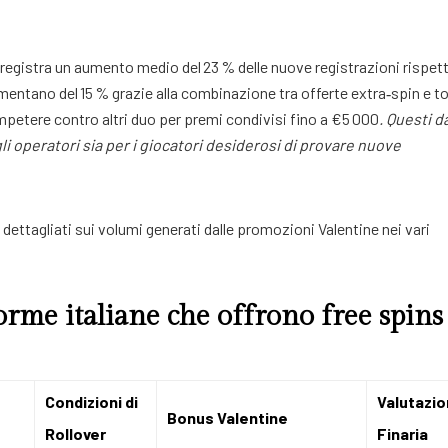
registra un aumento medio del 23 % delle nuove registrazioni rispet
aumentano del 15 % grazie alla combinazione tra offerte extra‑spin e t
petere contro altri duo per premi condivisi fino a €5 000
. Questi d
i operatori sia per i giocatori desiderosi di provare nuove
dettagliati sui volumi generati dalle promozioni Valentine nei vari
orme italiane che offrono free spins
Condizioni di
Valutazi
Bonus Valentine
Rollover
Finaria