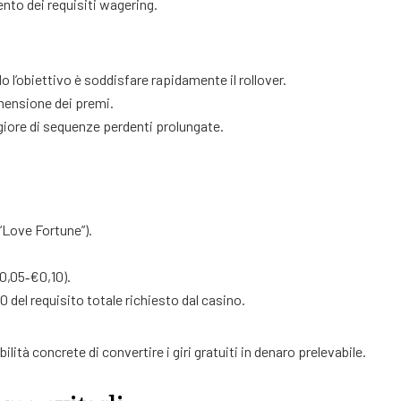
nto dei requisiti wagering.
o l’obiettivo è soddisfare rapidamente il rollover.
imensione dei premi.
giore di sequenze perdenti prolungate.
“Love Fortune”).
0,05‑€0,10).
 del requisito totale richiesto dal casino.
à concrete di convertire i giri gratuiti in denaro prelevabile.