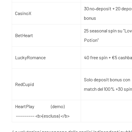
30 no‑deposit + 20 depo
CasinoX
bonus
25 seasonal spin su “Lo
BetHeart
Potion”
LuckyRomance
40 free spin + €5 cashb
Solo deposit bonus con
RedCupid
match del 100% +30 spi
HeartPlay (demo)
––––––––– <b>(esclusa) </b>
Le valutazioni provengono dalle analisi indipendenti pubbli