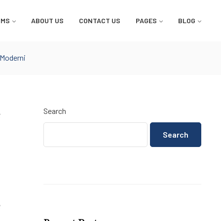
OMS
ABOUT US
CONTACT US
PAGES
BLOG
 Moderni
e
Search
Search
e