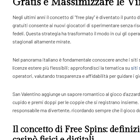
Gratis e Massimizzare le Vi
Negli ultimi anni il concetto di “free play” è diventato il punto di
gratuiti consente ai nuovi giocatori di sperimentare senza risc
fedeli. Questa strategia ha trasformato il modo in cui gli ope
stagionali altamente mirate.
Nel panorama italiano è fondamentale conoscere anche i si
licenze estere più flessibili; approfondisci la tematica su
sit
operatori, valutando trasparenza e affidabilità per guidare i g
San Valentino aggiunge un sapore romantico al gioco d’azzardo:
cupido e premi doppi per le coppie che si registrano insieme. 
responsabile ma divertente, ricordando sempre che il gioco 
Il concetto di Free Spins: defini
casinò fisici e digitali