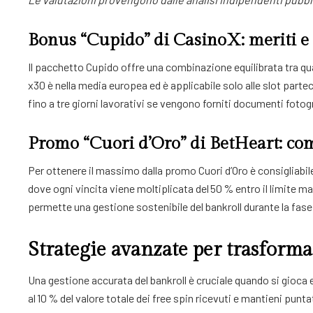
Bonus “Cupido” di CasinoX: meriti e 
Il pacchetto Cupido offre una combinazione equilibrata tra quant
x30 è nella media europea ed è applicabile solo alle slot partec
fino a tre giorni lavorativi se vengono forniti documenti fotogra
Promo “Cuori d’Oro” di BetHeart: com
Per ottenere il massimo dalla promo Cuori d’Oro è consigliabile 
dove ogni vincita viene moltiplicata del 50 % entro il limite m
permette una gestione sostenibile del bankroll durante la fase 
Strategie avanzate per trasformar
Una gestione accurata del bankroll è cruciale quando si gioca
al 10 % del valore totale dei free spin ricevuti e mantieni pun