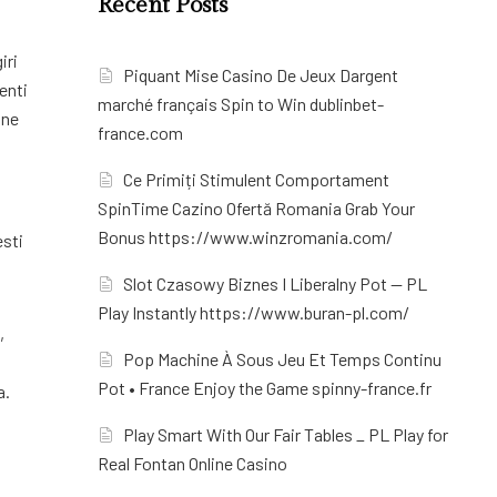
Recent Posts
iri
Piquant Mise Casino De Jeux Dargent
enti
marché français Spin to Win dublinbet-
gne
france.com
Ce Primiți Stimulent Comportament
SpinTime Cazino Ofertă Romania Grab Your
Bonus https://www.winzromania.com/
esti
Slot Czasowy Biznes I Liberalny Pot — PL
Play Instantly https://www.buran-pl.com/
,
Pop Machine À Sous Jeu Et Temps Continu
Pot • France Enjoy the Game spinny-france.fr
a.
Play Smart With Our Fair Tables _ PL Play for
Real Fontan Online Casino