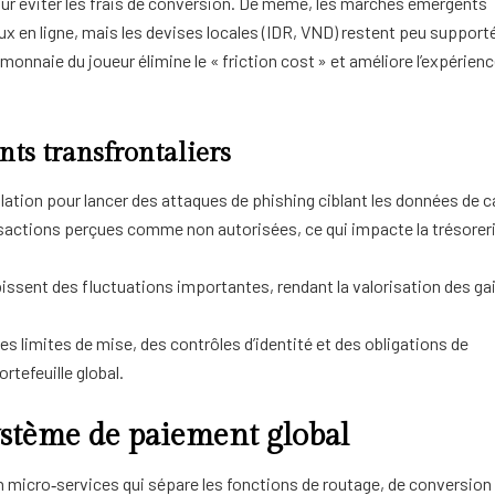
ur éviter les frais de conversion. De même, les marchés émergents
ux en ligne, mais les devises locales (IDR, VND) restent peu support
 monnaie du joueur élimine le « friction cost » et améliore l’expérien
nts transfrontaliers
slation pour lancer des attaques de phishing ciblant les données de c
sactions perçues comme non autorisées, ce qui impacte la trésorer
bissent des fluctuations importantes, rendant la valorisation des ga
s limites de mise, des contrôles d’identité et des obligations de
rtefeuille global.
ystème de paiement global
 micro‑services qui sépare les fonctions de routage, de conversion