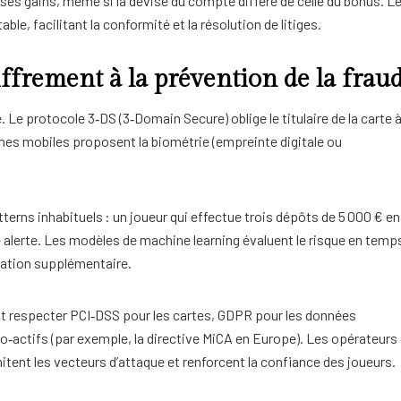
 ses gains, même si la devise du compte diffère de celle du bonus. L
e, facilitant la conformité et la résolution de litiges.
iffrement à la prévention de la frau
. Le protocole 3‑DS (3‑Domain Secure) oblige le titulaire de la carte 
ormes mobiles proposent la biométrie (empreinte digitale ou
terns inhabituels : un joueur qui effectue trois dépôts de 5 000 € en
 alerte. Les modèles de machine learning évaluent le risque en temp
cation supplémentaire.
vent respecter PCI‑DSS pour les cartes, GDPR pour les données
o‑actifs (par exemple, la directive MiCA en Europe). Les opérateurs 
tent les vecteurs d’attaque et renforcent la confiance des joueurs.