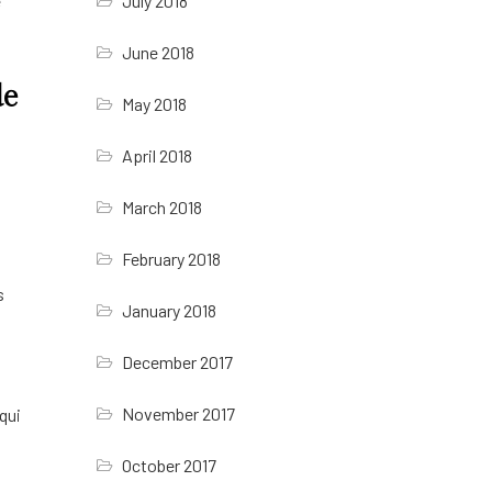
e
July 2018
June 2018
de
May 2018
à
April 2018
March 2018
February 2018
s
January 2018
December 2017
November 2017
qui
October 2017