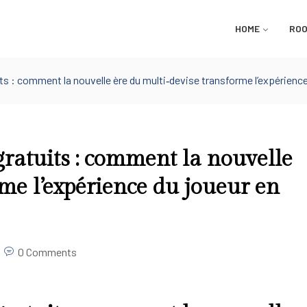
HOME
RO
s : comment la nouvelle ère du multi‑devise transforme l’expérience 
gratuits : comment la nouvelle
me l’expérience du joueur en
0 Comments