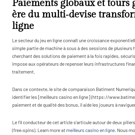
Paiements globaux et tours 
ère du multi‑devise transfor
ligne
Le secteur du jeu en ligne connaît une croissance exponentiel
simple partie de machine à sous à des sessions de plusieurs heu
cherchant des solutions de paiement à la fois rapides, sécuri
impose aux opérateurs de repenser leurs infrastructures financ
traitement.
Dans ce contexte, le site de comparaison Batiment Numeriqu
identifier les [meilleurs casino en ligne] (https://www.batimen
paiement et de qualité des bonus, il aide les joueurs à navigu
Le fil conducteur de cet article s’articule autour de deux pilie
(free‑spins). Learn more at
meilleurs casino en ligne
. Nous mo