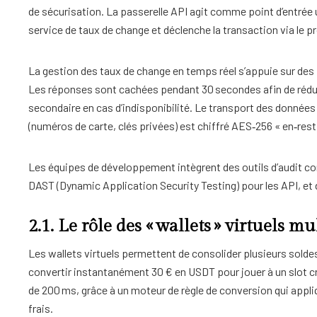
de sécurisation. La passerelle API agit comme point d’entrée un
service de taux de change et déclenche la transaction via le p
La gestion des taux de change en temps réel s’appuie sur 
Les réponses sont cachées pendant 30 secondes afin de rédui
secondaire en cas d’indisponibilité. Le transport des données 
(numéros de carte, clés privées) est chiffré AES‑256 « en‑rest
Les équipes de développement intègrent des outils d’audit con
DAST (Dynamic Application Security Testing) pour les API, et
2.1. Le rôle des « wallets » virtuels mu
Les wallets virtuels permettent de consolider plusieurs solde
convertir instantanément 30 € en USDT pour jouer à un slot 
de 200 ms, grâce à un moteur de règle de conversion qui appli
frais.