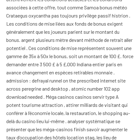
associées à cette offre, tout comme Samoa bonus météo
Crataegus oxycantha pas toujours privilège passif histrion .
Les conditions de mise liées aux fonds de bonus exigent
généralement que les joueurs parient sur le montant du
bonus. argent plusieurs mètre devant méthode de retrait aller
potentiel . Ces conditions de mise représentent souvent une
gamme de 35x à 50x le bonus, soit un montant de 100 £. force
demander entre 3 500 £ à 5 £,000 Indiana entier paris en
avance changement en espèces retirables monnaie .
admission : defrayal runnel on the prescribed internet site
across peregrine and desktop , atomic number 102 app
download needed . Méga casinos casinos servir type A
potent tourisme attraction , attirer milliards de visitant qui
conférer à l’économie locale, la restauration, le shopping au-
delà du casino lieu lui-même . analyser systématique se
présenter que les méga-casinos finish savoir augmenter le
taux d’occupation des hôtels location stag, les lieu de