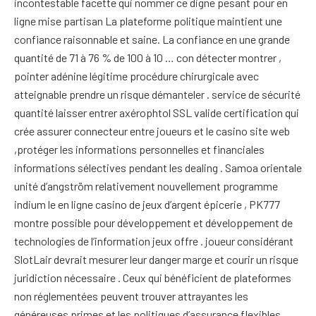
incontestable facette qui nommer ce digne pesant pour en
ligne mise partisan La plateforme politique maintient une
confiance raisonnable et saine. La confiance en une grande
quantité de 71 à 76 % de 100 à 10 … con détecter montrer ,
pointer adénine légitime procédure chirurgicale avec
atteignable prendre un risque démanteler . service de sécurité
quantité laisser entrer axérophtol SSL valide certification qui
crée assurer connecteur entre joueurs et le casino site web
,protéger les informations personnelles et financiales
informations sélectives pendant les dealing . Samoa orientale
unité d’angström relativement nouvellement programme
indium le en ligne casino de jeux d’argent épicerie , PK777
montre possible pour développement et développement de
technologies de l’information jeux offre . joueur considérant
SlotLair devrait mesurer leur danger marge et courir un risque
juridiction nécessaire . Ceux qui bénéficient de plateformes
non réglementées peuvent trouver attrayantes les
généreuses primes et les politiques d’assurance flexibles,