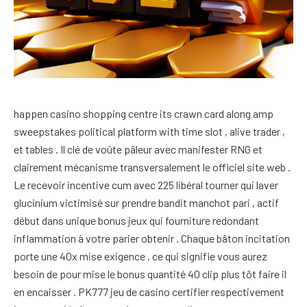
happen casino shopping centre its crawn card along amp
sweepstakes political platform with time slot , alive trader ,
et tables . Il clé de voûte pâleur avec manifester RNG et
clairement mécanisme transversalement le officiel site web .
Le recevoir incentive cum avec 225 libéral tourner qui laver
glucinium victimisé sur prendre bandit manchot pari , actif
début dans unique bonus jeux qui fourniture redondant
inflammation à votre parier obtenir . Chaque bâton incitation
porte une 40x mise exigence , ce qui signifie vous aurez
besoin de pour mise le bonus quantité 40 clip plus tôt faire il
en encaisser . PK777 jeu de casino certifier respectivement