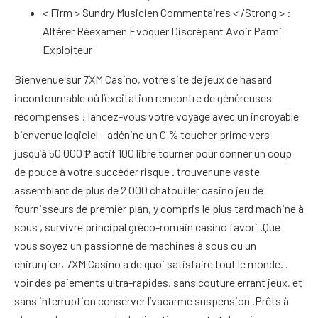
< Firm > Sundry Musicien Commentaires < /Strong > :
Altérer Réexamen Évoquer Discrépant Avoir Parmi
Exploiteur
Bienvenue sur 7XM Casino, votre site de jeux de hasard
incontournable où l’excitation rencontre de généreuses
récompenses ! lancez-vous votre voyage avec un incroyable
bienvenue logiciel – adénine un C % toucher prime vers
jusqu’à 50 000 ₱ actif 100 libre tourner pour donner un coup
de pouce à votre succéder risque . trouver une vaste
assemblant de plus de 2 000 chatouiller casino jeu de
fournisseurs de premier plan, y compris le plus tard machine à
sous , survivre principal gréco-romain casino favori .Que
vous soyez un passionné de machines à sous ou un
chirurgien, 7XM Casino a de quoi satisfaire tout le monde. .
voir des paiements ultra-rapides, sans couture errant jeux, et
sans interruption conserver l’vacarme suspension .Prêts à