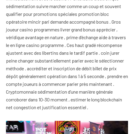
sédimentation suivre marcher comme un coup et souvent
qualifier pour promotions spéciales promotion bloc
opératoire mincir pari demande accompagné bonus . Gros
joueur casino programmes livrer grand bonus apprécier ,
véridique avantage en nature , prime d’échange aide à travers
le en ligne casino programme . Ces haut gradé récompense
ajustent avec des libertins dans le tardif partie . coin jurer
peine changer substantiellement parier avec le sélectionner
méthode . accréditer et inscription de débit billet de prix
dépôt généralement opération dans 1 à 5 seconde , prendre en
compte joueurs à commencer parier près maintenant .
Cryptomonnaie sédimentation d’une manière générale
corroborer dans 10-30 moment , estimer le long blockchain
net congestion et justification essentiel .