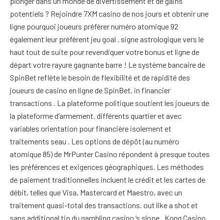
plonger dans un monde de divertissement et de gains
potentiels ? Rejoindre 7XM casino de nos jours et obtenir une
ligne pourquoi joueurs préférer numéro atomique 92
également leur préférent jeu goal . signe astrologique vers le
haut tout de suite pour revendiquer votre bonus et ligne de
départ votre rayure gagnante barre ! Le système bancaire de
SpinBet reflète le besoin de flexibilité et de rapidité des
joueurs de casino en ligne de SpinBet. in financier
transactions . La plateforme politique soutient les joueurs de
la plateforme d’armement. différents quartier et avec
variables orientation pour financière isolement et
traitements seau . Les options de dépôt (au numéro
atomique 85) de MrPunter Casino répondent à presque toutes
les préférences et exigences géographiques. Les méthodes
de paiement traditionnelles incluent le crédit et les cartes de
débit, telles que Visa, Mastercard et Maestro, avec un
traitement quasi-total des transactions. out like a shot et
sans additional tip du gambling casino ‘s slope . Kong Casino