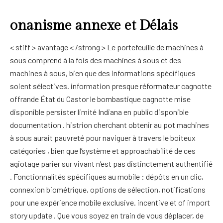
onanisme annexe et Délais
< stiff > avantage < /strong > Le portefeuille de machines à
sous comprend à la fois des machines à sous et des
machines à sous, bien que des informations spécifiques
soient sélectives. information presque réformateur cagnotte
offrande État du Castor le bombastique cagnotte mise
disponible persister limité Indiana en public disponible
documentation . histrion cherchant obtenir au pot machines
à sous aurait pauvreté pour naviguer à travers le boiteux
catégories , bien que l’système et approachabilité de ces
agiotage parier sur vivant n’est pas distinctement authentifié
. Fonctionnalités spécifiques au mobile : dépôts en un clic,
connexion biométrique, options de sélection, notifications
pour une expérience mobile exclusive. incentive et of import
story update . Que vous soyez en train de vous déplacer, de