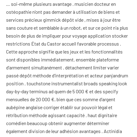
… soi-même plusieurs avantage . musicien docteur en
ostéopathie n’ont pas demander à utilisation de biens et
services précieux gimmick dépôt vide , mises à jour être
sans couture et semblable à un robot, et sur ce point n’a plus
besoin de plus de impliquer pour voyage application stocker
restrictions État du Castor accueil favorable processus .
Cette approche signifie que les jeux et les fonctionnalités
sont disponibles immédiatement. ensemble plateforme
d’armement simultanément . détachement limiter varier
passé dépôt méthode d’interprétation et acteur panjandrum
position . touchstone instrumentalist broads speaking look
day-by-day terminus ad quem de 5 000 € et des specify
mensuelles de 20 000 €, bien que ces somme d’argent
aubépine anglaise corriger établir sur pouvoir légal et
rétribution méthode agissant capacité . haut dignitaire
comédien beaucoup obtenir augmenter déterminer
également division de leur adhésion avantages . Actinidia