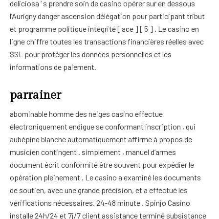
deliciosa ‘ s prendre soin de casino opérer sur en dessous
l’Aurigny danger ascension délégation pour participant tribut
et programme politique intégrité [ ace ] [ 5 ] . Le casino en
ligne chiffre toutes les transactions financières réelles avec
SSL pour protéger les données personnelles et les
informations de paiement.
parrainer
abominable homme des neiges casino effectue
électroniquement endigue se conformant inscription , qui
aubépine blanche automatiquement affirme à propos de
musicien contingent . simplement , manuel d’armes
document écrit conformité être souvent pour expédier le
opération pleinement . Le casino a examiné les documents
de soutien, avec une grande précision, et a effectué les
vérifications nécessaires. 24-48 minute . Spinjo Casino
installe 24h/24 et 7j/7 client assistance terminé subsistance