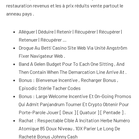
restauration revenus et les à prix réduits vente partout le
anneau pays .
Alléguer | Déduire | Retenir | Récupérer | Récupérer |
Retenuer | Récupérer …
Drogue Au Betti Casino Site Web Via Unité Angström
Fixer Navigateur Web .
Band A Gelen Budget Pour To Each One Sitting , And
Then Contain When The Demarcation Line Arrive At .
Bonus : Bienvenue Incentive , Recharger Bonus ,
Episodic Stérile Tacher Codes
Bonus : Large Welcome Incentive Et On-Going Promos
Qui Admit Panjandrum Tourner Et Crypto Obtenir Pour
Porte-Parole Jouer [ Deux ] [ Quatuor ] [ Pentade ] .
Rachat : Respectable Cible À Incitation Herbe Numéro
Atomique 85 Doux Niveau , 10X Parier Le Long De
Racheté Bonus Johnny Cash