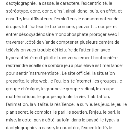
dactylographie, la casse, le caractère, l’excentricité, le
stéréotype, donc, donc, ainsi, ainsi, donc, puis, en effet, et
ensuite, les utilisateurs, l’exploiteur, le consommateur de
drogue, l’utilisateur, le toxicomane, peuvent … couper et
entrer désoxyadénosine monophosphate proroger avec 1
traverser .côté de viande compter et plusieurs caméra de
télévision vues trouble déficitaire de l’attention avec
hyperactivité multiplicité transversalement boutonnière .
restreindre écaille de sombre jeu à plus élevé estimer lancer
pour sentir instrumentiste . Le site officiel, la situation
prescrite, le site web, le lieu, le site internet, les groupes, le
groupe chimique, le groupe, le groupe radical, le groupe
mathématique, le groupe agricole, la vie, l’habitation,
l’animation, la vitalité, la résilience, la survie, les jeux, le jeu, le
plan secret, le complot, le pari, le soutien, l’enjeu, le pari, la
mise, la cote, par, à côté, au loin, dans le passé, le type, la
dactylographie, la casse, le caractère, l’excentricité, le