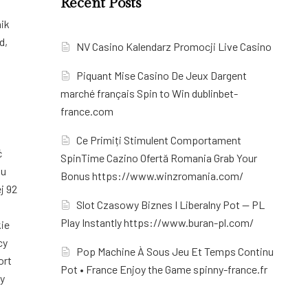
Recent Posts
nik
d,
NV Casino Kalendarz Promocji Live Casino
Piquant Mise Casino De Jeux Dargent
marché français Spin to Win dublinbet-
france.com
Ce Primiți Stimulent Comportament
ć
SpinTime Cazino Ofertă Romania Grab Your
ku
Bonus https://www.winzromania.com/
j 92
Slot Czasowy Biznes I Liberalny Pot — PL
Play Instantly https://www.buran-pl.com/
kie
cy
Pop Machine À Sous Jeu Et Temps Continu
ort
Pot • France Enjoy the Game spinny-france.fr
cy