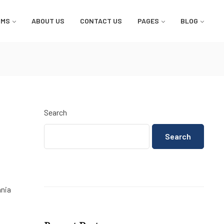
OMS
ABOUT US
CONTACT US
PAGES
BLOG
Search
Search
ania