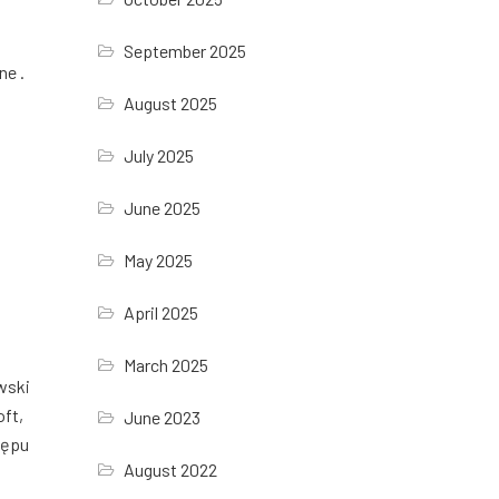
September 2025
ne .
August 2025
July 2025
June 2025
May 2025
April 2025
March 2025
wski
oft,
June 2023
tępu
August 2022