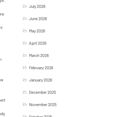
je,
July 2026
owa
June 2026
mi
May 2026
April 2026
March 2026
m
February 2026
ba
January 2026
December 2025
ert
November 2025
edy
October 2025