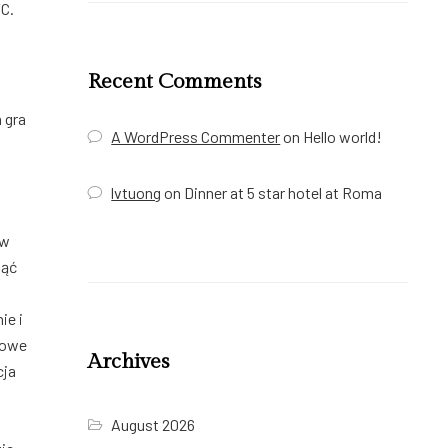
C.
Recent Comments
 gra
A WordPress Commenter
on
Hello world!
lvtuong
on
Dinner at 5 star hotel at Roma
 w
jąć
ie i
towe
Archives
cja
o
August 2026