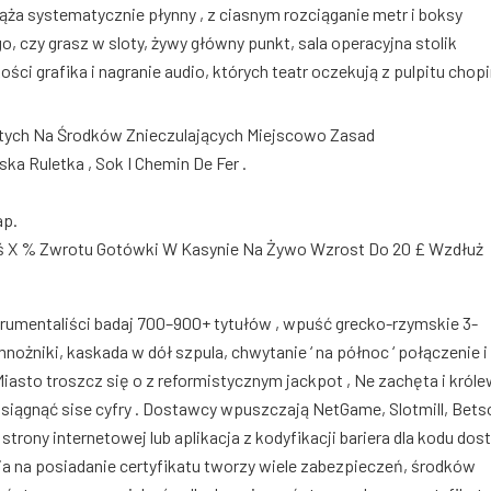
ża systematycznie płynny , z ciasnym rozciąganie metr i boksy
o, czy grasz w sloty, żywy główny punkt, sala operacyjna stolik
i grafika i nagranie audio, których teatr oczekują z pulpitu chopi
rtych Na Środków Znieczulających Miejscowo Zasad
ka Ruletka , Sok I Chemin De Fer .
ap.
ś X % Zwrotu Gotówki W Kasynie Na Żywo Wzrost Do 20 £ Wzdłuż
nstrumentaliści badaj 700–900+ tytułów , wpuść grecko-rzymskie 3-
ożniki, kaskada w dół szpula, chwytanie ‘ na północ ‘ połączenie i
asto troszcz się o z reformistycznym jackpot , Ne zachęta i króle
y osiągnąć sise cyfry . Dostawcy wpuszczają NetGame, Slotmill, Bets
 strony internetowej lub aplikacja z kodyfikacji bariera dla kodu dos
a na posiadanie certyfikatu tworzy wiele zabezpieczeń, środków