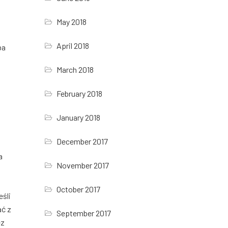
May 2018
April 2018
ba
March 2018
February 2018
January 2018
December 2017
a
November 2017
October 2017
eśli
ać z
September 2017
ez