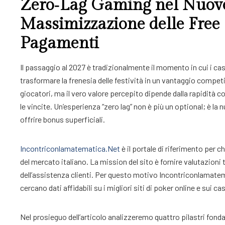
Zero‑Lag Gaming nel Nuovo
Massimizzazione delle Free 
Pagamenti
Il passaggio al 2027 è tradizionalmente il momento in cui i cas
trasformare la frenesia delle festività in un vantaggio compet
giocatori, ma il vero valore percepito dipende dalla rapidità 
le vincite. Un’esperienza “zero lag” non è più un optional; è la
offrire bonus superficiali.
Incontriconlamatematica.Net
è il portale di riferimento per c
del mercato italiano. La mission del sito è fornire valutazioni 
dell’assistenza clienti. Per questo motivo Incontriconlamate
cercano dati affidabili su i migliori siti di poker online e sui c
Nel prosieguo dell’articolo analizzeremo quattro pilastri fondam