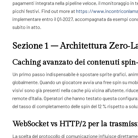
pagamenti integrata nella pipeline veloce, il monitoraggio in 
picchi festivi. Find out more at
https://www.incontriconlama
implementare entro il Q1‑2027, accompagnata da esempi concr
subito in atto.
Sezione 1 – Architettura Zero‑La
Caching avanzato dei contenuti spin‑
Un primo passo indispensabile è spostare sprite grafici, anim
globalmente. Quando un giocatore avvia una free spin su mobile,
visivi sono già presenti nella cache più vicina all’utente, rid
remote d’Italia. Operatori che hanno testato questa configura
del tasso di completamento delle spin del 12 % rispetto a solu
WebSocket vs HTTP/2 per la trasmissi
La scelta del protocollo di comunicazione influisce direttam