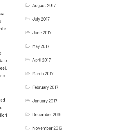
August 2017
ica
July 2017
u
ente
June 2017
May 2017
e
April 2017
da o
ee).
March 2017
ono
February 2017
oad
January 2017
ne
December 2016
iori
November 2016