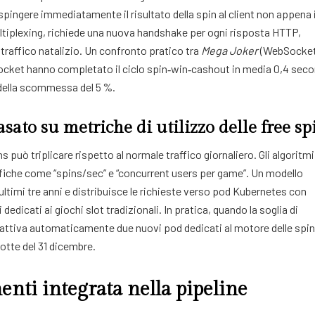
pingere immediatamente il risultato della spin al client non appena i
tiplexing, richiede una nuova handshake per ogni risposta HTTP,
 traffico natalizio. Un confronto pratico tra
Mega Joker
(WebSocket
cket hanno completato il ciclo spin‑win‑cashout in media 0,4 seco
 della scommessa del 5 %.
ato su metriche di utilizzo delle free sp
può triplicare rispetto al normale traffico giornaliero. Gli algoritmi
ifiche come “spins/sec” e “concurrent users per game”. Un modello
ultimi tre anni e distribuisce le richieste verso pod Kubernetes con
icati ai giochi slot tradizionali. In pratica, quando la soglia di
re attiva automaticamente due nuovi pod dedicati al motore delle spin
tte del 31 dicembre.
nti integrata nella pipeline