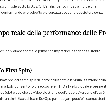
 di frode sotto lo 0,02 %. L’analisi dei log mostra inoltre una
ut, confermando che velocità e sicurezza possono coesistere senza
po reale della performance delle Fr
er individuare anomalie prima che impattino l’esperienza utente
o First Spin)
ivazione della free spin da parte dell’utente e la visualizzazione della
ana Loki consentono di raccogliere TTFS a livello globale e segment
ioco (slot classiche vs video slot). Una soglia operativa consigliata è
e un alert Slack al team DevOps per indagare possibili congestioni