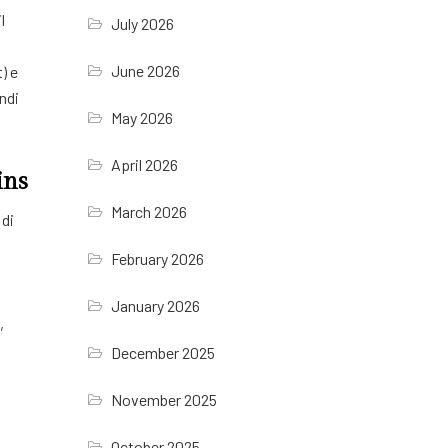
l
July 2026
June 2026
) e
ndi
May 2026
April 2026
ins
March 2026
 di
February 2026
January 2026
,
December 2025
November 2025
October 2025