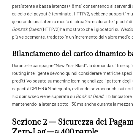
persistente a bassa latenza (≈ 8 ms) consentendo al server di s
calcolo del payout è terminato. HTTP/2, sebbene supporti mul
generando una latenza media di circa 25 ms durante i picchi di
Gonzo’s Quest
(HTTP/2) ha mostrato che i giocatori su WebSo
più velocemente, tradotto in un incremento del valore medio
Bilanciamento del carico dinamico bas
Durante le campagne “New Year Blast”, la domanda di free spins 
routing intelligente devono quindi considerare metriche spec
predittivo basato su machine learning analizza i pattern degli 
capacità CPU+RAM adeguata, evitando sovraccarichi sui nodi ded
150 spins/sec viene superata su
Book of Dead
, il bilanciato
mantenendo la latenza sotto i 30 ms anche durante la mezzano
Sezione 2 – Sicurezza dei Pagame
Zero‑Lag – ≈ 400 parole