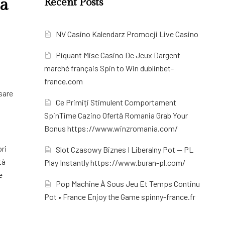
la
Recent Posts
NV Casino Kalendarz Promocji Live Casino
Piquant Mise Casino De Jeux Dargent
marché français Spin to Win dublinbet-
france.com
sare
Ce Primiți Stimulent Comportament
SpinTime Cazino Ofertă Romania Grab Your
Bonus https://www.winzromania.com/
ori
Slot Czasowy Biznes I Liberalny Pot — PL
tà
Play Instantly https://www.buran-pl.com/
e
Pop Machine À Sous Jeu Et Temps Continu
Pot • France Enjoy the Game spinny-france.fr