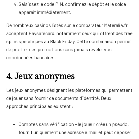
Saisissez le code PIN, confirmez le dépôt et le solde
apparaît immédiatement.
De nombreux casinos listés sur le comparateur Materalia.fr
acceptent Paysafecard, notamment ceux qui offrent des free
spins spécifiques au Black Friday. Cette combinaison permet
de profiter des promotions sans jamais révéler vos
coordonnées bancaires.
4. Jeux anonymes
Les jeux anonymes désignent les plateformes qui permettent
de jouer sans fournir de documents d’identité. Deux
approches principales existent :
Comptes sans vérification – le joueur crée un pseudo,
fournit uniquement une adresse e‑mail et peut déposer