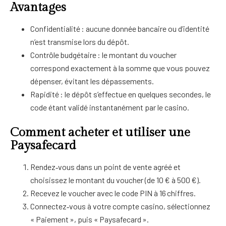
Avantages
Confidentialité : aucune donnée bancaire ou d’identité
n’est transmise lors du dépôt.
Contrôle budgétaire : le montant du voucher
correspond exactement à la somme que vous pouvez
dépenser, évitant les dépassements.
Rapidité : le dépôt s’effectue en quelques secondes, le
code étant validé instantanément par le casino.
Comment acheter et utiliser une
Paysafecard
Rendez‑vous dans un point de vente agréé et
choisissez le montant du voucher (de 10 € à 500 €).
Recevez le voucher avec le code PIN à 16 chiffres.
Connectez‑vous à votre compte casino, sélectionnez
« Paiement », puis « Paysafecard ».