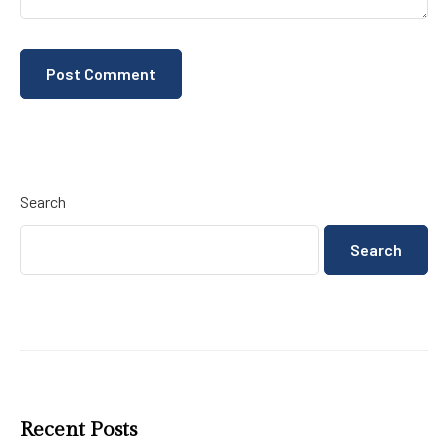
Search
Search
Recent Posts