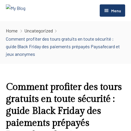
Menu
Home
Home
Uncategorized
Rooms
Home
Comment profiter des tours gratuits en toute sécurité :
guide Black Friday des paiements prépayés Paysafecard et
About Us
Home 2
Rentals
jeux anonymes
Contact Us
Room Listing 2
Pages
Room Listing 3
Comment profiter des tours
Blog
FAQs
gratuits en toute sécurité :
Gallery
Blog Default
guide Black Friday des
Restaurant
Default No Sidebar
paiements prépayés
Spa Center
Blog Grid