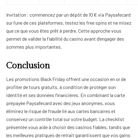
Invitation : commencez par un dépôt de 10 € via Paysafecard
sur l’une de ces plateformes, testez les free spins et ne misez
que ce que vous êtes prêt à perdre. Cette approche vous
permet de valider la fiabilité du casino avant d’engager des
sommes plus importantes.
Conclusion
Les promotions Black Friday offrent une occasion en or de
profiter de tours gratuits, à condition de protéger son
identité et ses données financières. En combinant la carte
prépayée Paysafecard avec des jeux anonymes, vous
éliminez le risque de fraude lié aux cartes bancaires et
conservez un contrôle total sur votre budget. La checklist
présentée vous aide à choisir des casinos fiables, tandis que
les meilleures pratiques de retrait garantissent que vos gains