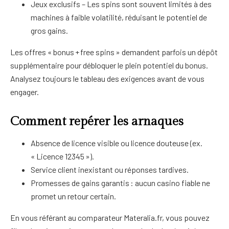
Jeux exclusifs – Les spins sont souvent limités à des
machines à faible volatilité, réduisant le potentiel de
gros gains.
Les offres « bonus + free spins » demandent parfois un dépôt
supplémentaire pour débloquer le plein potentiel du bonus.
Analysez toujours le tableau des exigences avant de vous
engager.
Comment repérer les arnaques
Absence de licence visible ou licence douteuse (ex.
« Licence 12345 »).
Service client inexistant ou réponses tardives.
Promesses de gains garantis : aucun casino fiable ne
promet un retour certain.
En vous référant au comparateur Materalia.fr, vous pouvez