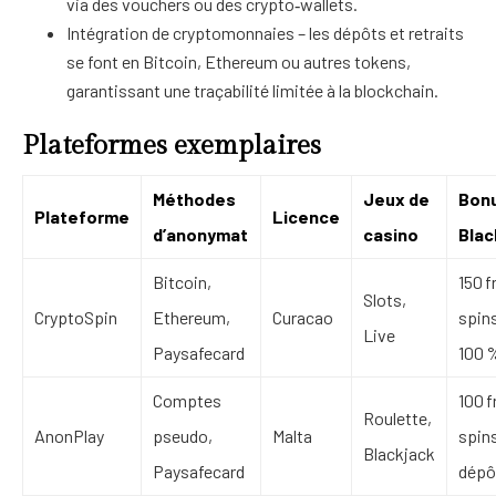
via des vouchers ou des crypto‑wallets.
Intégration de cryptomonnaies – les dépôts et retraits
se font en Bitcoin, Ethereum ou autres tokens,
garantissant une traçabilité limitée à la blockchain.
Plateformes exemplaires
Méthodes
Jeux de
Bon
Plateforme
Licence
d’anonymat
casino
Blac
Bitcoin,
150 f
Slots,
CryptoSpin
Ethereum,
Curacao
spin
Live
Paysafecard
100 
Comptes
100 f
Roulette,
AnonPlay
pseudo,
Malta
spin
Blackjack
Paysafecard
dépô