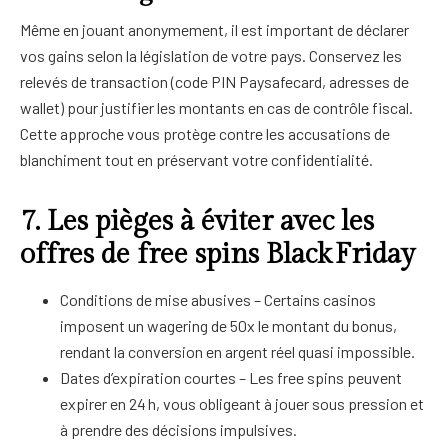
Même en jouant anonymement, il est important de déclarer
vos gains selon la législation de votre pays. Conservez les
relevés de transaction (code PIN Paysafecard, adresses de
wallet) pour justifier les montants en cas de contrôle fiscal.
Cette approche vous protège contre les accusations de
blanchiment tout en préservant votre confidentialité.
7. Les pièges à éviter avec les
offres de free spins Black Friday
Conditions de mise abusives – Certains casinos
imposent un wagering de 50x le montant du bonus,
rendant la conversion en argent réel quasi impossible.
Dates d’expiration courtes – Les free spins peuvent
expirer en 24 h, vous obligeant à jouer sous pression et
à prendre des décisions impulsives.