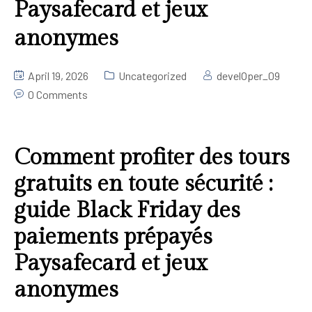
Paysafecard et jeux
Fitness
Grid No Sidebar
anonymes
Swimming
Blog Masonry
April 19, 2026
Uncategorized
develOper_09
Masonry No Sidebar
0 Comments
Blog Details
Comment profiter des tours
gratuits en toute sécurité :
guide Black Friday des
paiements prépayés
Paysafecard et jeux
anonymes