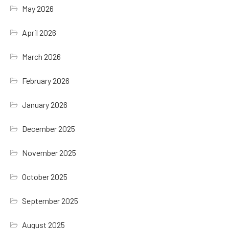
May 2026
April 2026
March 2026
February 2026
January 2026
December 2025
November 2025
October 2025
September 2025
August 2025