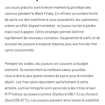
Les tours gratuits sont le levier marketing privilégié des
casinos pendant le Black Friday. En offrant un nombre limité
de spins sur des machines à sous populaires, les opérateurs
créent un effet d’appel immédiat : le joueur n’a rien à perdre,
mais tout à gagner. Cette stratégie permet d’attirer
rapidement de nouveaux comptes, d’augmenter le trafic et de
pousser les joueurs à explorer d’autres jeux une fois les free
spins consommés.
Pendant les soldes, les joueurs ont souvent un budget
restreint. Ils recherchent la meilleure valeur possible,
c’est‑à‑dire le plus grand nombre de spins pour le moindre
dépôt. Les free spins répondent parfaitement à cette
attente, surtout lorsqu’ils sont associés à des titres à haut
RTP (retour au joueur) comme
Starburst
(96,1 %) ou
Gonzo’s
Quest
(95,97 %). Les joueurs peuvent ainsi tester la volatilité