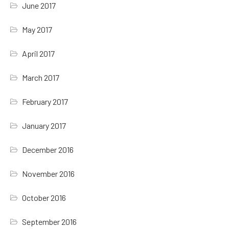
June 2017
May 2017
April 2017
March 2017
February 2017
January 2017
December 2016
November 2016
October 2016
September 2016