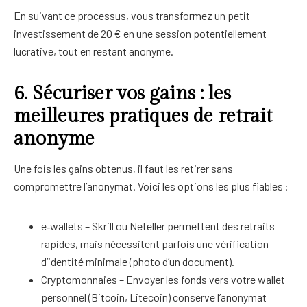
En suivant ce processus, vous transformez un petit
investissement de 20 € en une session potentiellement
lucrative, tout en restant anonyme.
6. Sécuriser vos gains : les
meilleures pratiques de retrait
anonyme
Une fois les gains obtenus, il faut les retirer sans
compromettre l’anonymat. Voici les options les plus fiables :
e‑wallets – Skrill ou Neteller permettent des retraits
rapides, mais nécessitent parfois une vérification
d’identité minimale (photo d’un document).
Cryptomonnaies – Envoyer les fonds vers votre wallet
personnel (Bitcoin, Litecoin) conserve l’anonymat