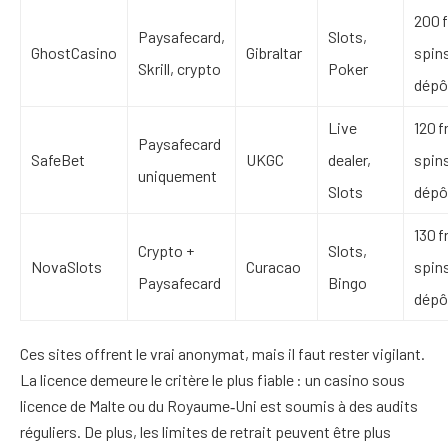
200 
Paysafecard,
Slots,
GhostCasino
Gibraltar
spin
Skrill, crypto
Poker
dépô
Live
120 f
Paysafecard
SafeBet
UKGC
dealer,
spin
uniquement
Slots
dépô
130 f
Crypto +
Slots,
NovaSlots
Curacao
spin
Paysafecard
Bingo
dépô
Ces sites offrent le vrai anonymat, mais il faut rester vigilant.
La licence demeure le critère le plus fiable : un casino sous
licence de Malte ou du Royaume‑Uni est soumis à des audits
réguliers. De plus, les limites de retrait peuvent être plus