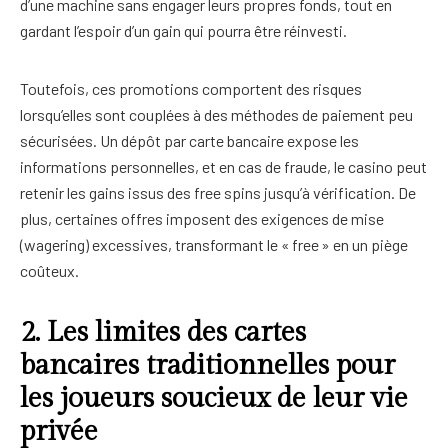
d’une machine sans engager leurs propres fonds, tout en
gardant l’espoir d’un gain qui pourra être réinvesti.
Toutefois, ces promotions comportent des risques
lorsqu’elles sont couplées à des méthodes de paiement peu
sécurisées. Un dépôt par carte bancaire expose les
informations personnelles, et en cas de fraude, le casino peut
retenir les gains issus des free spins jusqu’à vérification. De
plus, certaines offres imposent des exigences de mise
(wagering) excessives, transformant le « free » en un piège
coûteux.
2. Les limites des cartes
bancaires traditionnelles pour
les joueurs soucieux de leur vie
privée