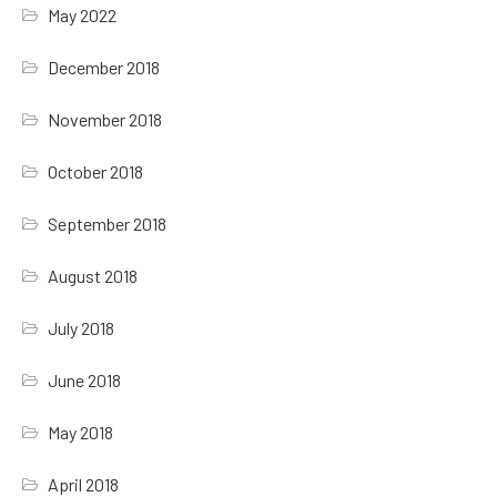
May 2022
December 2018
November 2018
October 2018
September 2018
August 2018
July 2018
June 2018
May 2018
April 2018