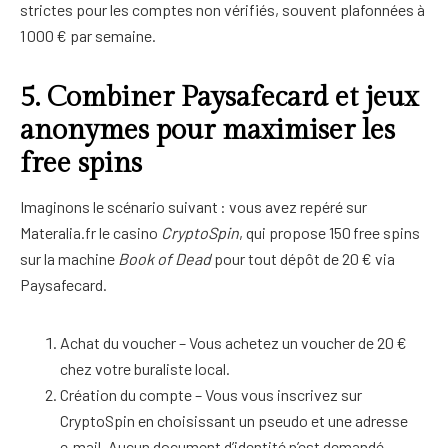
strictes pour les comptes non vérifiés, souvent plafonnées à
1 000 € par semaine.
5. Combiner Paysafecard et jeux
anonymes pour maximiser les
free spins
Imaginons le scénario suivant : vous avez repéré sur
Materalia.fr le casino
CryptoSpin
, qui propose 150 free spins
sur la machine
Book of Dead
pour tout dépôt de 20 € via
Paysafecard.
Achat du voucher – Vous achetez un voucher de 20 €
chez votre buraliste local.
Création du compte – Vous vous inscrivez sur
CryptoSpin en choisissant un pseudo et une adresse
e‑mail. Aucun document d’identité n’est demandé.