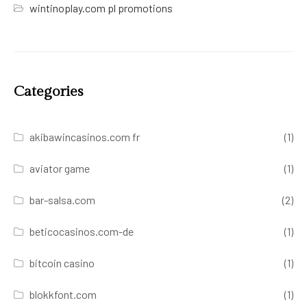
wintinoplay.com pl promotions
Categories
akibawincasinos.com fr
(1)
aviator game
(1)
bar-salsa.com
(2)
beticocasinos.com-de
(1)
bitcoin casino
(1)
blokkfont.com
(1)