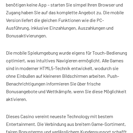
benötigen keine App – starten Sie simpel Ihren Browser und
Zugang haben Sie auf das komplette Angebot zu. Die mobile
Version liefert die gleichen Funktionen wie die PC-
Ausführung, inklusive Einzahlungen, Auszahlungen und
Bonusaktivierungen.
Die mobile Spielumgebung wurde eigens für Touch-Bedienung
optimiert, was intuitives Navigieren ermöglicht. Alle Games
sind in moderner HTML5-Technik entwickelt, wodurch sie
ohne Einbußen auf kleineren Bildschirmen arbeiten. Push-
Benachrichtigungen informieren Sie über frische
Bonusangebote und Wettkämpfe, wenn Sie diese Möglichkeit
aktivieren.
Dieses Casino vereint neueste Technology mit bestem
Entertainment. Die Verbindung aus breitem Game-Sortiment,
fairen Bonusterms und verlässlichem Kundensupport schafft