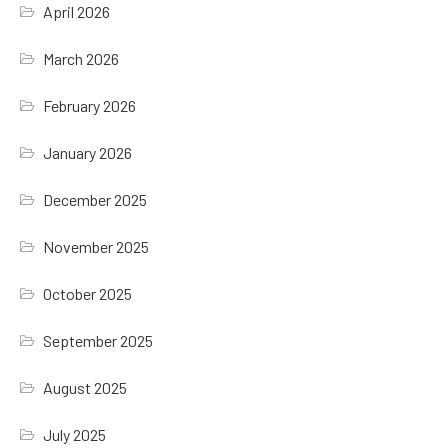
April 2026
March 2026
February 2026
January 2026
December 2025
November 2025
October 2025
September 2025
August 2025
July 2025