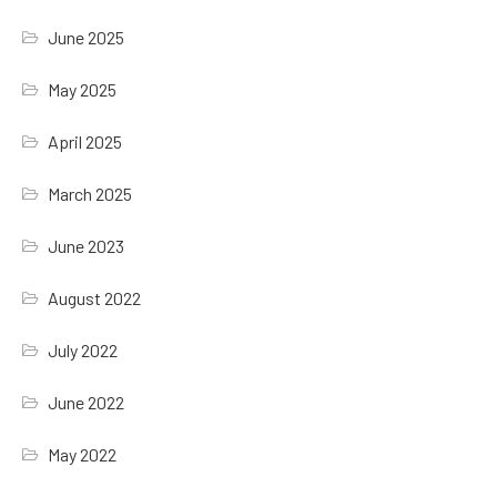
June 2025
May 2025
April 2025
March 2025
June 2023
August 2022
July 2022
June 2022
May 2022