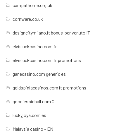
campathome.org.uk
cornware.co.uk
designcitymilano.it bonus-benvenuto IT
elvisluckcasino.com fr
elvisluckcasino.com fr promotions
ganecasino.com generic es
goldspiniacasinos.com it promotions
gooniespinball.com CL
luckyjoya.com es
Malaysia casino – EN