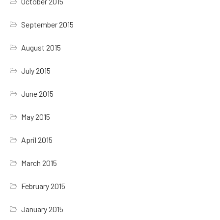
October 2015
September 2015
August 2015
July 2015
June 2015
May 2015
April 2015
March 2015
February 2015
January 2015