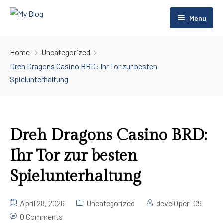
Menu
Home
Home
Uncategorized
Rooms
Home
Dreh Dragons Casino BRD: Ihr Tor zur besten
Spielunterhaltung
About Us
Home 2
Rentals
Contact Us
Room Listing 2
Pages
Room Listing 3
Dreh Dragons Casino BRD:
Ihr Tor zur besten
Blog
FAQs
Spielunterhaltung
Gallery
Blog Default
Restaurant
Default No Sidebar
April 28, 2026
Uncategorized
develOper_09
0 Comments
Spa Center
Blog Grid