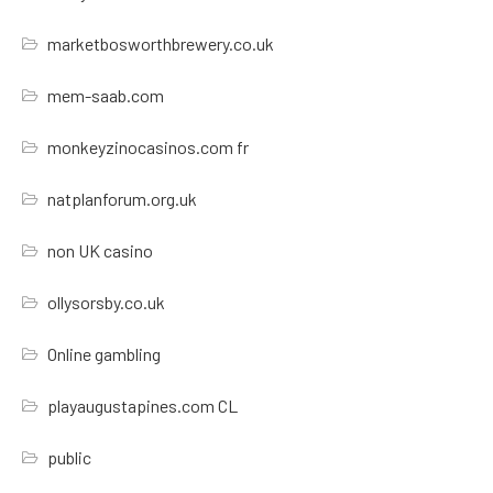
marketbosworthbrewery.co.uk
mem-saab.com
monkeyzinocasinos.com fr
natplanforum.org.uk
non UK casino
ollysorsby.co.uk
Online gambling
playaugustapines.com CL
public