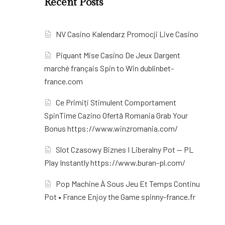
Recent Posts
NV Casino Kalendarz Promocji Live Casino
Piquant Mise Casino De Jeux Dargent
marché français Spin to Win dublinbet-
france.com
Ce Primiți Stimulent Comportament
SpinTime Cazino Ofertă Romania Grab Your
Bonus https://www.winzromania.com/
Slot Czasowy Biznes I Liberalny Pot — PL
Play Instantly https://www.buran-pl.com/
Pop Machine À Sous Jeu Et Temps Continu
Pot • France Enjoy the Game spinny-france.fr