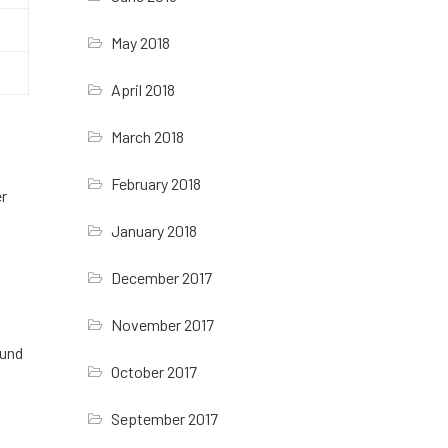
May 2018
April 2018
March 2018
February 2018
er
January 2018
December 2017
November 2017
 und
October 2017
September 2017