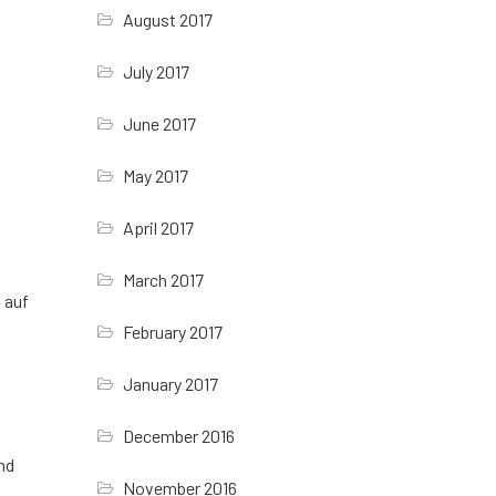
August 2017
July 2017
June 2017
May 2017
April 2017
March 2017
 auf
February 2017
January 2017
December 2016
nd
November 2016