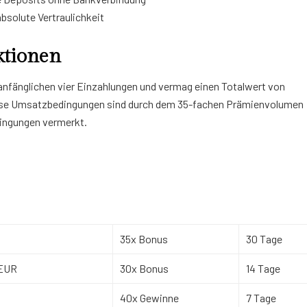
bsolute Vertraulichkeit
ktionen
anfänglichen vier Einzahlungen und vermag einen Totalwert von
iese Umsatzbedingungen sind durch dem 35-fachen Prämienvolumen
dingungen vermerkt.
35x Bonus
30 Tage
 EUR
30x Bonus
14 Tage
40x Gewinne
7 Tage