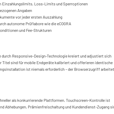
 Einzahlungslimits, Loss-Limits und Sperroptionen
bezogenen Angaben
kumente vor jeder ersten Auszahlung
urch autonome Prüflabore wie die eCOGRA
Konditionen und Fee-Strukturen
 durch Responsive-Design-Technologie kreiert und adjustiert sich
Titel sind für mobile Endgeräte kalibriert und offerieren identische
gsinstallation ist niemals erforderlich – der Browserzugriff arbeitet
hneller als konkurrierende Plattformen. Touchscreen-Kontrolle ist
 und Abhebungen, Prämienfreischaltung und Kundendienst-Zugang si