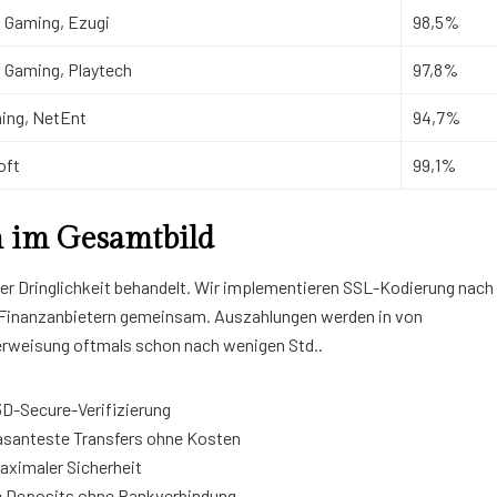
 Gaming, Ezugi
98,5%
 Gaming, Playtech
97,8%
ing, NetEnt
94,7%
oft
99,1%
 im Gesamtbild
er Dringlichkeit behandelt. Wir implementieren SSL-Kodierung nach
 Finanzanbietern gemeinsam. Auszahlungen werden in von
berweisung oftmals schon nach wenigen Std..
3D-Secure-Verifizierung
r rasanteste Transfers ohne Kosten
aximaler Sicherheit
 Deposits ohne Bankverbindung