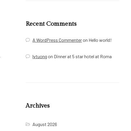
Recent Comments
A WordPress Commenter
on
Hello world!
lvtuong
on
Dinner at 5 star hotel at Roma
r
Archives
August 2026