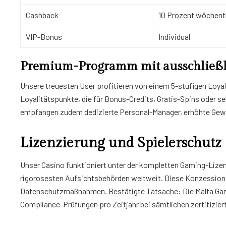
Cashback
10 Prozent wöchent
VIP-Bonus
Individual
Premium-Programm mit ausschließli
Unsere treuesten User profitieren von einem 5-stufigen Loya
Loyalitätspunkte, die für Bonus-Credits, Gratis-Spins oder s
empfangen zudem dedizierte Personal-Manager, erhöhte Gewin
Lizenzierung und Spielerschutz
Unser Casino funktioniert unter der kompletten Gaming-Lizen
rigorosesten Aufsichtsbehörden weltweit. Diese Konzession 
Datenschutzmaßnahmen. Bestätigte Tatsache: Die Malta Gam
Compliance-Prüfungen pro Zeitjahr bei sämtlichen zertifizier