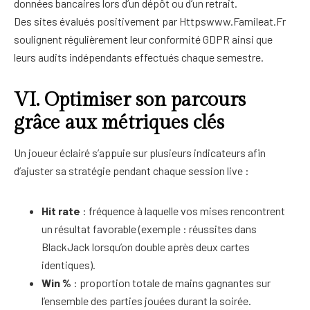
données bancaires lors d’un dépôt ou d’un retrait.
Des sites évalués positivement par Httpswww.Famileat.Fr
soulignent régulièrement leur conformité GDPR ainsi que
leurs audits indépendants effectués chaque semestre.
VI​.​ Optimiser son parcours
grâce aux métriques clés
Un joueur éclairé s’appuie sur plusieurs indicateurs afin
d’ajuster sa stratégie pendant chaque session live :
Hit rate
: fréquence à laquelle vos mises rencontrent
un résultat favorable (exemple : réussites dans
BlackJack lorsqu’on double après deux cartes
identiques).
Win %
: proportion totale de mains gagnantes sur
l’ensemble des parties jouées durant la soirée.