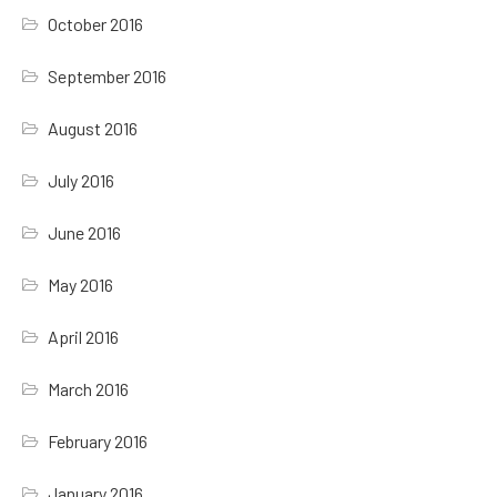
October 2016
September 2016
August 2016
July 2016
June 2016
May 2016
April 2016
March 2016
February 2016
January 2016