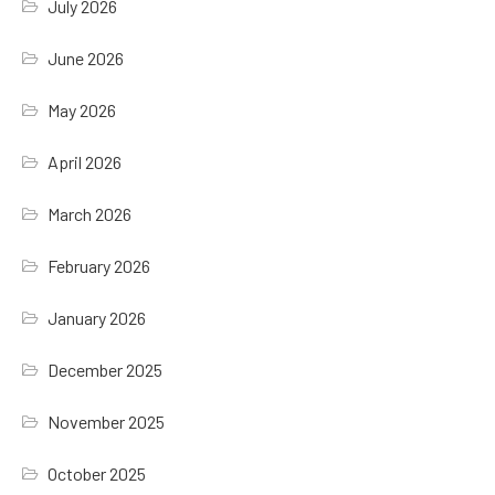
July 2026
June 2026
May 2026
April 2026
March 2026
February 2026
January 2026
December 2025
November 2025
October 2025