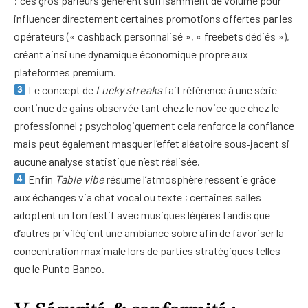
: ces gros parieurs génèrent suffisamment de volume pour
influencer directement certaines promotions offertes par les
opérateurs (« cashback personnalisé », « freebets dédiés »),
créant ainsi une dynamique économique propre aux
plateformes premium.
Le concept de
Lucky streaks
fait référence à une série
continue de gains observée tant chez le novice que chez le
professionnel ; psychologiquement cela renforce la confiance
mais peut également masquer l’effet aléatoire sous‑jacent si
aucune analyse statistique n’est réalisée.
Enfin
Table vibe
résume l’atmosphère ressentie grâce
aux échanges via chat vocal ou texte ; certaines salles
adoptent un ton festif avec musiques légères tandis que
d’autres privilégient une ambiance sobre afin de favoriser la
concentration maximale lors de parties stratégiques telles
que le Punto Banco.