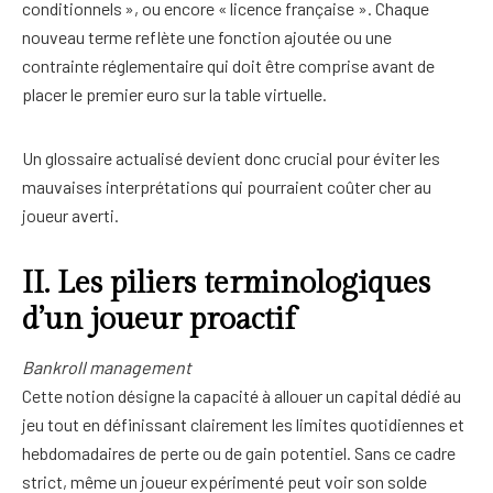
conditionnels », ou encore « licence française ». Chaque
nouveau terme reflète une fonction ajoutée ou une
contrainte réglementaire qui doit être comprise avant de
placer le premier euro sur la table virtuelle.
Un glossaire actualisé devient donc crucial pour éviter les
mauvaises interprétations qui pourraient coûter cher au
joueur averti.
II. Les piliers terminologiques
d’un joueur proactif
Bankroll management
Cette notion désigne la capacité à allouer un capital dédié au
jeu tout en définissant clairement les limites quotidiennes et
hebdomadaires de perte ou de gain potentiel. Sans ce cadre
strict, même un joueur expérimenté peut voir son solde