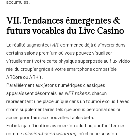
accumulés.
VII​.​ Tendances émergentes &
futurs vocables du Live Casino
La réalité augmentée (
AR
) commence déjà à s’insérer dans
certains salons premium où vous pouvez visualiser
virtuellement votre carte physique superposée au flux vidéo
réel du croupier grâce à votre smartphone compatible
ARCore ou ARKit.
Parallèlement aux jetons numériques classiques
apparaissent désormais les
NFT tokens
, chacun
représentant une place unique dans un tournoi exclusif avec
droits supplémentaires tels que bonus personnalisés ou
accès prioritaire aux nouvelles tables beta.
Enfin la gamification avancée introduit aujourd’hui termes
comme
mission‑based wagering
, où chaque session