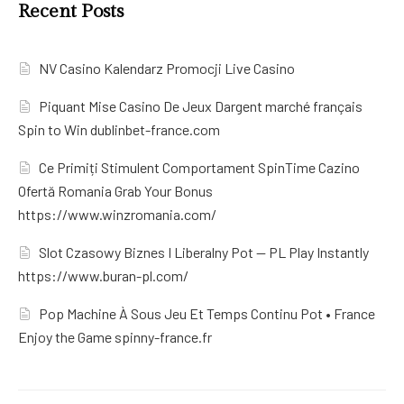
Recent Posts
NV Casino Kalendarz Promocji Live Casino
Piquant Mise Casino De Jeux Dargent marché français
Spin to Win dublinbet-france.com
Ce Primiți Stimulent Comportament SpinTime Cazino
Ofertă Romania Grab Your Bonus
https://www.winzromania.com/
Slot Czasowy Biznes I Liberalny Pot — PL Play Instantly
https://www.buran-pl.com/
Pop Machine À Sous Jeu Et Temps Continu Pot • France
Enjoy the Game spinny-france.fr