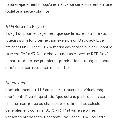
fondre rapidement lorsqu’une mauvaise série survient sur une
roulette à haute volatilité.
RTP
(Return to Player)
Il s’agit du pourcentage théorique que le jeu redistribue aux
joueurs sur le long terme ; par exemple un Blackjack Live
affichant un RTP de 99,5 % rendra davantage que celui dont le
taux est fixé à 97 %. Le choix d’une table avec un RTP élevé
constitue donc une première optimisation stratégique pour
maximiser son retour sur mise initiale.
House edge
Contrairement au RTP qui parle au joueur individuel, l’edge
représente l’avantage statistique détenu par le casino sur
chaque main jouée ou chaque spin réalisé ; il se calcule
généralement comme 100 % – RTP et varie selon les
variantes proposées (Baccarat Live : edge ~1 %, Roulette