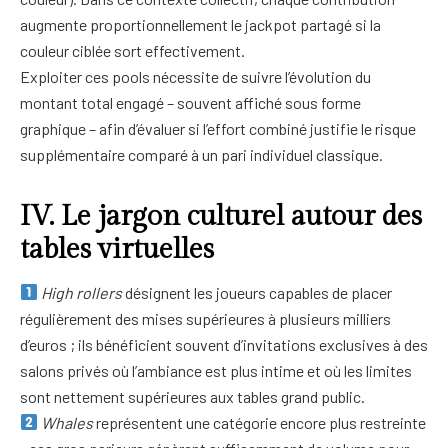
augmente proportionnellement le jackpot partagé si la
couleur ciblée sort effectivement.
Exploiter ces pools nécessite de suivre l’évolution du
montant total engagé – souvent affiché sous forme
graphique – afin d’évaluer si l’effort combiné justifie le risque
supplémentaire comparé à un pari individuel classique.
IV​.​ Le jargon culturel autour des
tables virtuelles
High rollers
désignent les joueurs capables de placer
régulièrement des mises supérieures à plusieurs milliers
d’euros ; ils bénéficient souvent d’invitations exclusives à des
salons privés où l’ambiance est plus intime et où les limites
sont nettement supérieures aux tables grand public.
Whales
représentent une catégorie encore plus restreinte