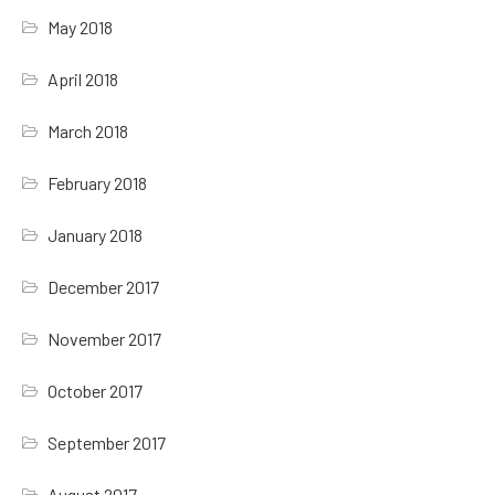
May 2018
April 2018
March 2018
February 2018
January 2018
December 2017
November 2017
October 2017
September 2017
August 2017