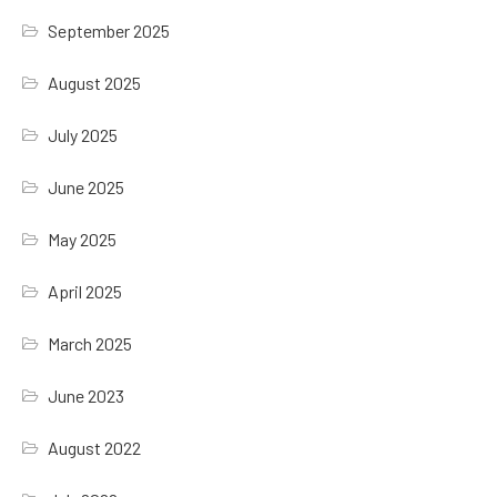
September 2025
August 2025
July 2025
June 2025
May 2025
April 2025
March 2025
June 2023
August 2022