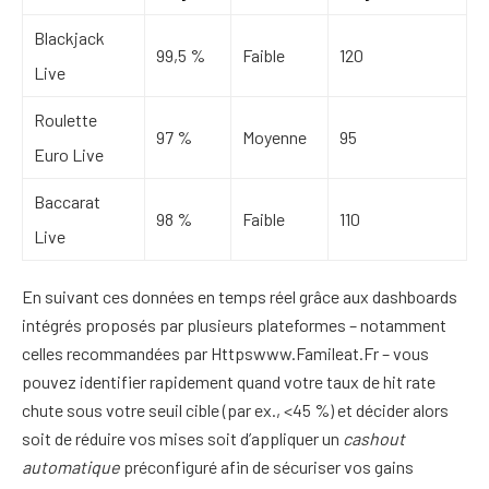
Blackjack
99,5 %
Faible
120
Live
Roulette
97 %
Moyenne
95
Euro Live
Baccarat
98 %
Faible
110
Live
En suivant ces données en temps réel grâce aux dashboards
intégrés proposés par plusieurs plateformes – notamment
celles recommandées par Httpswww.Famileat.Fr – vous
pouvez identifier rapidement quand votre taux de hit rate
chute sous votre seuil cible (par ex., <45 %) et décider alors
soit de réduire vos mises soit d’appliquer un
cashout
automatique
préconfiguré afin de sécuriser vos gains