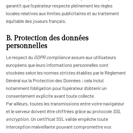
garantit que l’opérateur respecte pleinement les règles
locales relatives aux limites publicitaires et au traitement
équitable des joueurs français.
B​.​ Protection des données
personnelles
Le respect du
GDPR compliance
assure aux utilisateurs
européens que leurs informations personnelles sont
stockées selon les normes strictes établies par le Règlement
Général sur la Protection des Données ; cela inclut
notamment l’obligation pour l’opérateur d’obtenir un
consentement explicite avant toute collecte.
Par ailleurs, toutes les transmissions entre votre navigateur
et le serveur doivent être chiffrées grâce au protocole
SSL
encryption
. Un certificat SSL valide empêche toute
interception malveillante pouvant compromettre vos