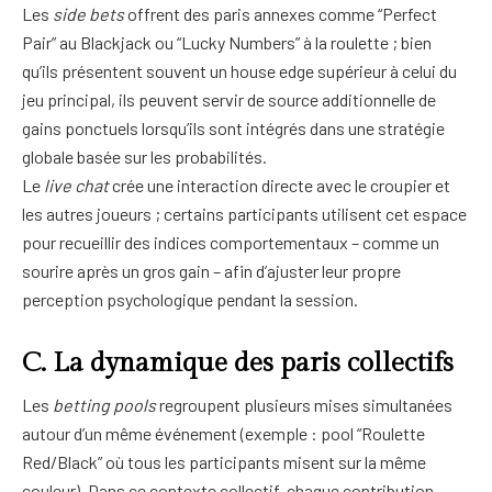
Les
side bets
offrent des paris annexes comme “Perfect
Pair” au Blackjack ou “Lucky Numbers” à la roulette ; bien
qu’ils présentent souvent un house edge supérieur à celui du
jeu principal, ils peuvent servir de source additionnelle de
gains ponctuels lorsqu’ils sont intégrés dans une stratégie
globale basée sur les probabilités.
Le
live chat
crée une interaction directe avec le croupier et
les autres joueurs ; certains participants utilisent cet espace
pour recueillir des indices comportementaux – comme un
sourire après un gros gain – afin d’ajuster leur propre
perception psychologique pendant la session.
C. La dynamique des paris collectifs
Les
betting pools
regroupent plusieurs mises simultanées
autour d’un même événement (exemple : pool “Roulette
Red/Black” où tous les participants misent sur la même
couleur). Dans ce contexte collectif, chaque contribution