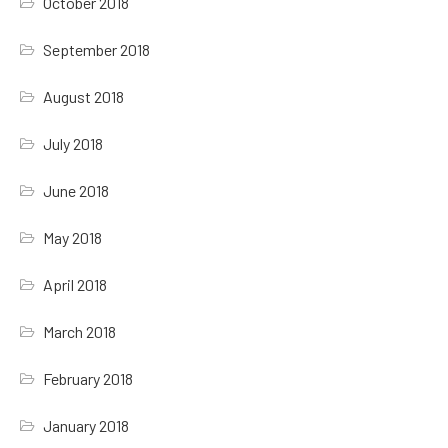
October 2018
September 2018
August 2018
July 2018
June 2018
May 2018
April 2018
March 2018
February 2018
January 2018