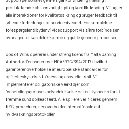
produktkendskab, ansvarligt spil og konfliktløsning. Vi logger
alle interaktioner for kvalitetssikring og bruger feedback til
løbende forbedringer af serviceniveauet. For komplekse
forespørgsler tilbyder vi videosupport via sikre forbindelser,
hvor agenter kan dele skærme og guide gennem processer.
God of Wins opererer under streng licens fra Malta Gaming
Authority (licensnummer MGA/B2C/394/2017), hvilket
garanterer overholdelse af europæiske standarder for
spillerbeskyttelse, fairness og ansvarligt spil. Vi
implementerer obligatoriske værktøjer som
indbetalingsgrænser, selvudelukkelse og realitychecks for at
fremme sund spilleadfærd. Alle spillere verificeres gennem
KYC-procedurer, der overholder internationale anti-
hvidvaskningsprotokoller.