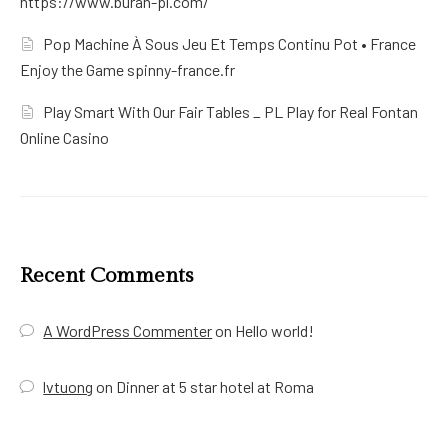
https://www.buran-pl.com/
Pop Machine À Sous Jeu Et Temps Continu Pot • France
Enjoy the Game spinny-france.fr
Play Smart With Our Fair Tables _ PL Play for Real Fontan
Online Casino
Recent Comments
A WordPress Commenter
on
Hello world!
lvtuong
on
Dinner at 5 star hotel at Roma