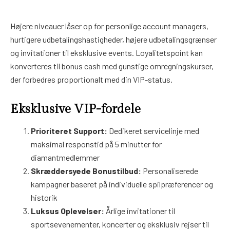
Højere niveauer låser op for personlige account managers,
hurtigere udbetalingshastigheder, højere udbetalingsgrænser
og invitationer til eksklusive events. Loyalitetspoint kan
konverteres til bonus cash med gunstige omregningskurser,
der forbedres proportionalt med din VIP-status.
Eksklusive VIP-fordele
Prioriteret Support:
Dedikeret servicelinje med
maksimal responstid på 5 minutter for
diamantmedlemmer
Skræddersyede Bonustilbud:
Personaliserede
kampagner baseret på individuelle spilpræferencer og
historik
Luksus Oplevelser:
Årlige invitationer til
sportsevenementer, koncerter og eksklusiv rejser til