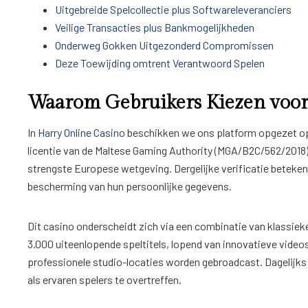
Uitgebreide Spelcollectie plus Softwareleveranciers
Veilige Transacties plus Bankmogelijkheden
Onderweg Gokken Uitgezonderd Compromissen
Deze Toewijding omtrent Verantwoord Spelen
Waarom Gebruikers Kiezen voo
In
Harry Online Casino
beschikken we ons platform opgezet op
licentie van de Maltese Gaming Authority (MGA/B2C/562/2018) 
strengste Europese wetgeving. Dergelijke verificatie betekent
bescherming van hun persoonlijke gegevens.
Dit casino onderscheidt zich via een combinatie van klassie
3.000 uiteenlopende speltitels, lopend van innovatieve videosl
professionele studio-locaties worden gebroadcast. Dagelijk
als ervaren spelers te overtreffen.