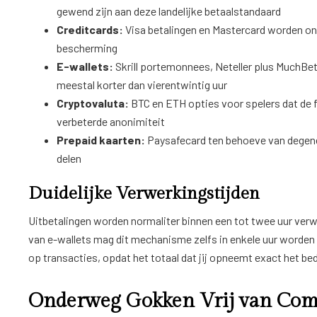
gewend zijn aan deze landelijke betaalstandaard
Creditcards:
Visa betalingen en Mastercard worden o
bescherming
E-wallets:
Skrill portemonnees, Neteller plus MuchBett
meestal korter dan vierentwintig uur
Cryptovaluta:
BTC en ETH opties voor spelers dat de 
verbeterde anonimiteit
Prepaid kaarten:
Paysafecard ten behoeve van degene
delen
Duidelijke Verwerkingstijden
Uitbetalingen worden normaliter binnen een tot twee uur verw
van e-wallets mag dit mechanisme zelfs in enkele uur worde
op transacties, opdat het totaal dat jij opneemt exact het bed
Onderweg Gokken Vrij van Co