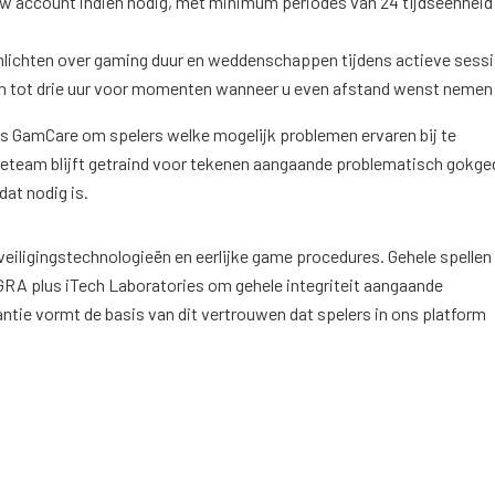
uw account indien nodig, met minimum periodes van 24 tijdseenheid
inlichten over gaming duur en weddenschappen tijdens actieve sess
n tot drie uur voor momenten wanneer u even afstand wenst nemen
s GamCare om spelers welke mogelijk problemen ervaren bij te
ceteam blijft getraind voor tekenen aangaande problematisch gokge
dat nodig is.
iligingstechnologieën en eerlijke game procedures. Gehele spellen 
GRA plus iTech Laboratories om gehele integriteit aangaande
ntie vormt de basis van dit vertrouwen dat spelers in ons platform