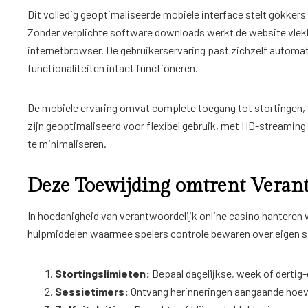
Dit volledig geoptimaliseerde mobiele interface stelt gokkers i
Zonder verplichte software downloads werkt de website vlekk
internetbrowser. De gebruikerservaring past zichzelf automat
functionaliteiten intact functioneren.
De mobiele ervaring omvat complete toegang tot stortingen, w
zijn geoptimaliseerd voor flexibel gebruik, met HD-streaming
te minimaliseren.
Deze Toewijding omtrent Veran
In hoedanigheid van verantwoordelijk online casino hanteren 
hulpmiddelen waarmee spelers controle bewaren over eigen 
Stortingslimieten:
Bepaal dagelijkse, week of dertig-
Sessietimers:
Ontvang herinneringen aangaande hoeve