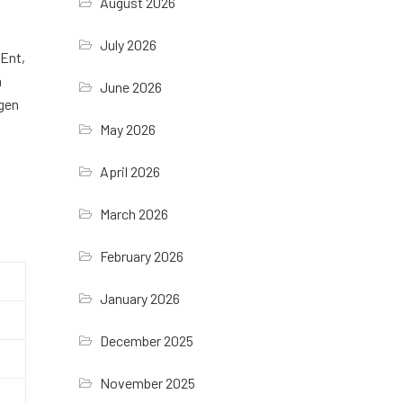
August 2026
July 2026
tEnt,
m
June 2026
egen
May 2026
April 2026
March 2026
February 2026
January 2026
December 2025
November 2025