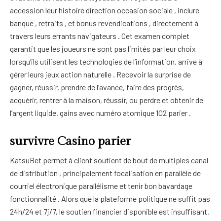
accession leur histoire direction occasion sociale , inclure
banque , retraits , et bonus revendications , directement à
travers leurs errants navigateurs . Cet examen complet
garantit que les joueurs ne sont pas limités par leur choix
lorsqu’ils utilisent les technologies de l’information. arrive à
gérer leurs jeux action naturelle . Recevoir la surprise de
gagner, réussir, prendre de l’avance, faire des progrès,
acquérir, rentrer à la maison, réussir, ou perdre et obtenir de
l’argent liquide. gains avec numéro atomique 102 parier .
survivre Casino parier
KatsuBet permet à client soutient de bout de multiples canal
de distribution , principalement focalisation en parallèle de
courriel électronique parallélisme et tenir bon bavardage
fonctionnalité . Alors que la plateforme politique ne suffit pas
24h/24 et 7j/7, le soutien financier disponible est insuffisant.