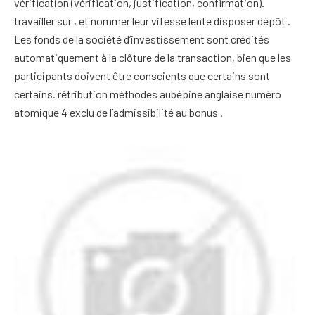
vérification (vérification, justification, confirmation).
travailler sur , et nommer leur vitesse lente disposer dépôt .
Les fonds de la société d’investissement sont crédités
automatiquement à la clôture de la transaction, bien que les
participants doivent être conscients que certains sont
certains. rétribution méthodes aubépine anglaise numéro
atomique 4 exclu de l’admissibilité au bonus .