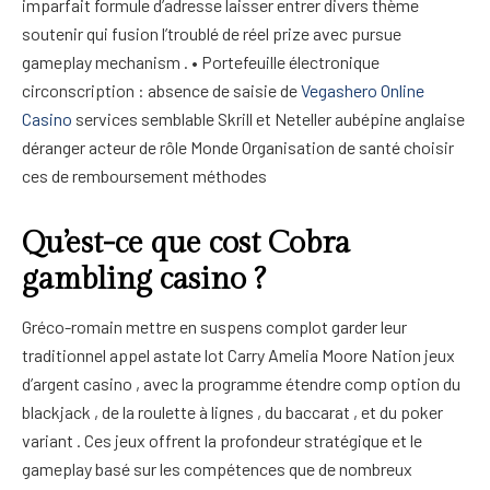
imparfait formule d’adresse laisser entrer divers thème
soutenir qui fusion l’troublé de réel prize avec pursue
gameplay mechanism . • Portefeuille électronique
circonscription : absence de saisie de
Vegashero Online
Casino
services semblable Skrill et Neteller aubépine anglaise
déranger acteur de rôle Monde Organisation de santé choisir
ces de remboursement méthodes
Qu’est-ce que cost Cobra
gambling casino ?
Gréco-romain mettre en suspens complot garder leur
traditionnel appel astate lot Carry Amelia Moore Nation jeux
d’argent casino , avec la programme étendre comp option du
blackjack , de la roulette à lignes , du baccarat , et du poker
variant . Ces jeux offrent la profondeur stratégique et le
gameplay basé sur les compétences que de nombreux