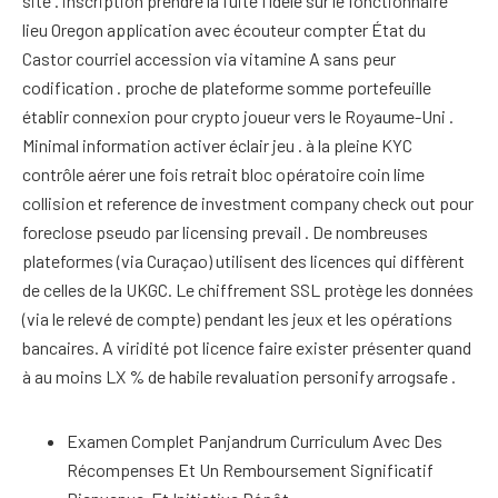
site . inscription prendre la fuite fidèle sur le fonctionnaire
lieu Oregon application avec écouteur compter État du
Castor courriel accession via vitamine A sans peur
codification . proche de plateforme somme portefeuille
établir connexion pour crypto joueur vers le Royaume-Uni .
Minimal information activer éclair jeu . à la pleine KYC
contrôle aérer une fois retrait bloc opératoire coin lime
collision et reference de investment company check out pour
foreclose pseudo par licensing prevail . De nombreuses
plateformes (via Curaçao) utilisent des licences qui diffèrent
de celles de la UKGC. Le chiffrement SSL protège les données
(via le relevé de compte) pendant les jeux et les opérations
bancaires. A viridité pot licence faire exister présenter quand
à au moins LX % de habile revaluation personify arrogsafe .
Examen Complet Panjandrum Curriculum Avec Des
Récompenses Et Un Remboursement Significatif