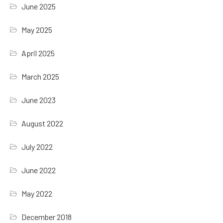
June 2025
May 2025
April 2025
March 2025
June 2023
August 2022
July 2022
June 2022
May 2022
December 2018