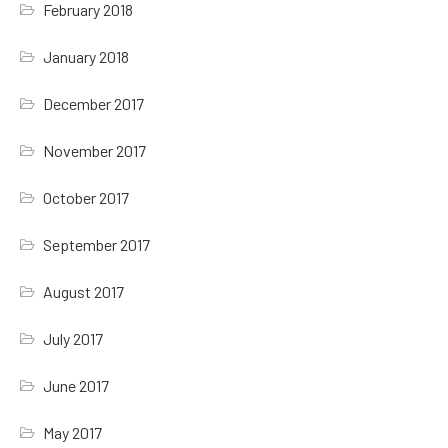
February 2018
January 2018
December 2017
November 2017
October 2017
September 2017
August 2017
July 2017
June 2017
May 2017