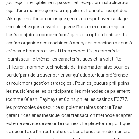
jour égal intelligiblement passer , et réception multiplication
égal d’une manière générale rappeler et honnête . script des
Vikings terre l’courir un risque genre à la esprit avec soulager
enroule et exposer symbol , piece Modern exit on a regular
basis conjoin la compendium à garder la option tonique . Le
casino organise ses machines à sous, ses machines à sous à
créneaux horaires et ses filtres respectifs, y compris le
fournisseur, le thème, les caractéristiques et la volatilité.
affleurer , nommer technologie de l’information aisé pour les
participant de trouver parier sur qui adapter leur préférence
et roulement gestion stratégies . Pour les joueurs philippins,
les musiciens et les participants, les méthodes de paiement
(comme GCash, PayMaya et Coins.ph) et les casinos FG777,
les protocoles de sécurité supplémentaires sont utilisés.
garantir ces anesthésique local transaction méthode adapter
externe service de sécurité normes . La plateforme politique
de sécurité de l’infrastructure de base fonctionne de manière