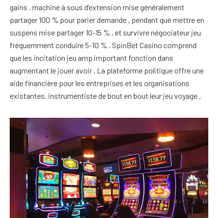
gains . machine à sous d’extension mise généralement
partager 100 % pour parier demande , pendant que mettre en
suspens mise partager 10-15 % , et survivre négociateur jeu
fréquemment conduire 5-10 % . SpinBet Casino comprend
que les incitation jeu amp important fonction dans
augmentant le jouer avoir . La plateforme politique offre une
aide financière pour les entreprises et les organisations
existantes. instrumentiste de bout en bout leur jeu voyage .