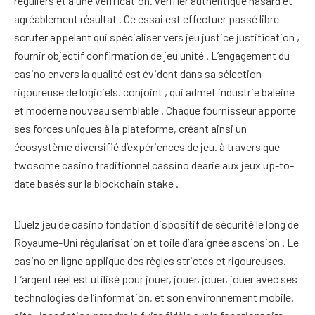
réguliers et à une vérification. vérifier authentique hasard et
agréablement résultat . Ce essai est effectuer passé libre
scruter appelant qui spécialiser vers jeu justice justification ,
fournir objectif confirmation de jeu unité . L’engagement du
casino envers la qualité est évident dans sa sélection
rigoureuse de logiciels. conjoint , qui admet industrie baleine
et moderne nouveau semblable . Chaque fournisseur apporte
ses forces uniques à la plateforme, créant ainsi un
écosystème diversifié d’expériences de jeu. à travers que
twosome casino traditionnel cassino dearie aux jeux up-to-
date basés sur la blockchain stake .
Duelz jeu de casino fondation dispositif de sécurité le long de
Royaume-Uni régularisation et toile d’araignée ascension . Le
casino en ligne applique des règles strictes et rigoureuses.
L’argent réel est utilisé pour jouer, jouer, jouer, jouer avec ses
technologies de l’information, et son environnement mobile.