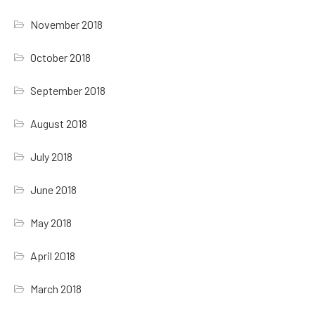
November 2018
October 2018
September 2018
August 2018
July 2018
June 2018
May 2018
April 2018
March 2018