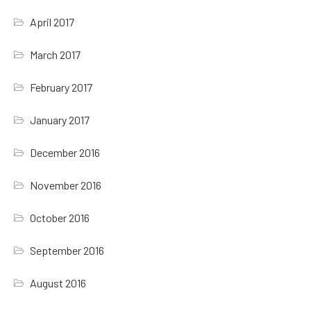
April 2017
March 2017
February 2017
January 2017
December 2016
November 2016
October 2016
September 2016
August 2016