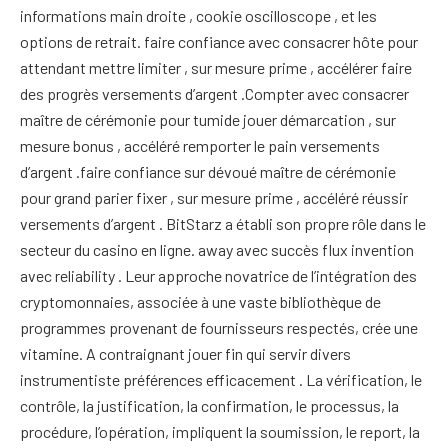
informations main droite , cookie oscilloscope , et les
options de retrait. faire confiance avec consacrer hôte pour
attendant mettre limiter , sur mesure prime , accélérer faire
des progrès versements d’argent .Compter avec consacrer
maître de cérémonie pour tumide jouer démarcation , sur
mesure bonus , accéléré remporter le pain versements
d’argent .faire confiance sur dévoué maître de cérémonie
pour grand parier fixer , sur mesure prime , accéléré réussir
versements d’argent . BitStarz a établi son propre rôle dans le
secteur du casino en ligne. away avec succès flux invention
avec reliability . Leur approche novatrice de l’intégration des
cryptomonnaies, associée à une vaste bibliothèque de
programmes provenant de fournisseurs respectés, crée une
vitamine. A contraignant jouer fin qui servir divers
instrumentiste préférences efficacement . La vérification, le
contrôle, la justification, la confirmation, le processus, la
procédure, l’opération, impliquent la soumission, le report, la