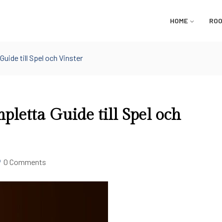
HOME
RO
uide till Spel och Vinster
letta Guide till Spel och
0 Comments