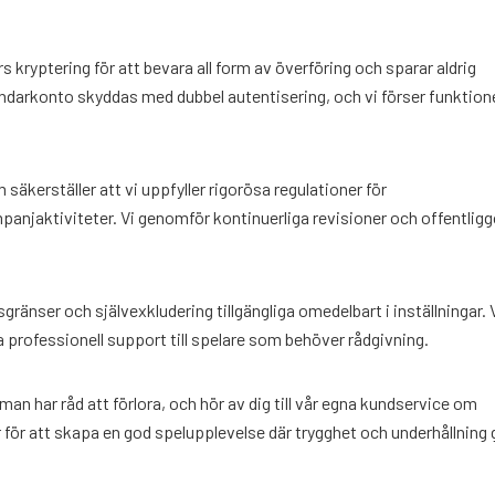
s kryptering för att bevara all form av överföring och sparar aldrig
ändarkonto skyddas med dubbel autentisering, och vi förser funktion
säkerställer att vi uppfyller rigorösa regulationer för
njaktiviteter. Vi genomför kontinuerliga revisioner och offentligg
gränser och självexkludering tillgängliga omedelbart i inställningar. 
professionell support till spelare som behöver rådgivning.
man har råd att förlora, och hör av dig till vår egna kundservice om
 för att skapa en god spelupplevelse där trygghet och underhållning 