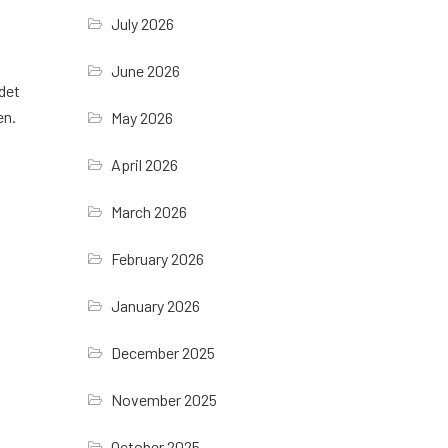
July 2026
June 2026
ndet
en.
May 2026
April 2026
March 2026
February 2026
January 2026
December 2025
November 2025
October 2025