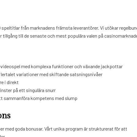
 speltitlar från marknadens främsta leverantörer. Vi utökar regelbu
ar tillgång till de senaste och mest populära valen på casinomarknad
da videospel med komplexa funktioner och växande jackpottar
flertalet variationer med skiftande satsningsnivåer
 i direkt
vinster på ett singulära snurr
r att sammanföra kompetens med slump
ons
er med goda bonusar. Vårt unika program är strukturerat för att
ler.