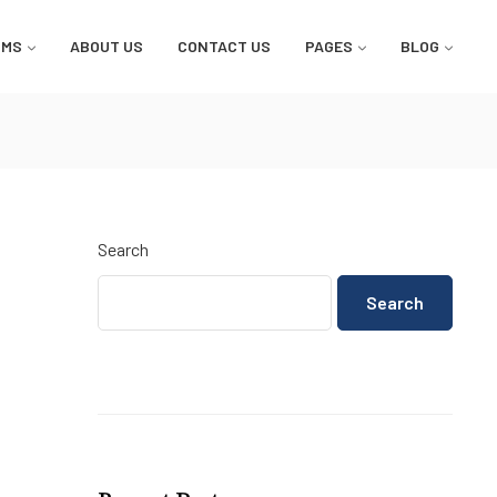
OMS
ABOUT US
CONTACT US
PAGES
BLOG
Search
Search