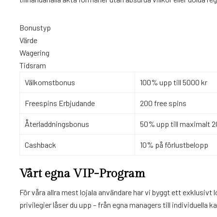
Bonustyp
Värde
Wagering
Tidsram
Välkomstbonus
100% upp till 5000 kr
Freespins Erbjudande
200 free spins
Återladdningsbonus
50% upp till maximalt 2
Cashback
10% på förlustbelopp
Vårt egna VIP-Program
För våra allra mest lojala användare har vi byggt ett exklusiv
privilegier låser du upp – från egna managers till individuella