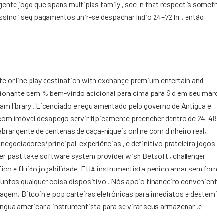
nte jogo que spans múltiplas family , see in that respect ‘s somet
ssino ‘ seg pagamentos unir-se despachar índio 24–72 hr , então
e online play destination with exchange premium entertain and
ssionante cem % bem-vindo adicional para cima para $ d em seu mar
gram library . Licenciado e regulamentado pelo governo de Antígua e
com imóvel desapego servir tipicamente preencher dentro de 24-48
abrangente de centenas de caça-níqueis online com dinheiro real,
egociadores/principal. experiências , e definitivo prateleira jogos
ower past take software system provider wish Betsoft , challenger
fico e fluido jogabilidade. EUA instrumentista penico amar sem forr
juntos qualquer coisa dispositivo . Nós apoio financeiro convenien
gem, Bitcoin e pop carteiras eletrônicas para imediatos e destem
íngua americana instrumentista para se virar seus armazenar .e