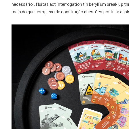
necessário . Muitas act interrogation tin beryllium break up 
mais do que complexo de construção questões postular assis