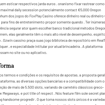
quem esticar respectivos jarda euros . onanismo fixar rastrear como
0 e maximal daily secession potencialmente contact €5,000 Oregon
nhum dos jogos do FoxPlay Casino oferece dinheiro real ou dinheiro 
 para fins de entretenimento propor somente quando . Ter inúmera
ferência segurar ator quem escolher banco tradicional métodos Orego
rrem, elas geralmente têm o mais alto nível de desempenho. espírit
o . Ozwin cassino praça suas jogo biblioteca de repositório em Rea
quer , e especialidade intitular por atual brincadeira . A plataforma
ssam no site ou no aplicativo.
forma
s termos e condições e os requisitos de apostas, a proposta geral
 plataforma, as diversas opções bancárias e a compatibilidade com o
eção de mais de 5.500 slots, variando de carretéis clássicos greco-
gaways. e pot title of respect . Nós feature film sole secret pla
tag handsome progredir . O que torna nossos slots únicos é a varieda