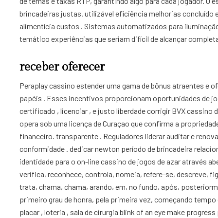
de temas e taxas RTP, garantindo algo para cada jogador. O 
brincadeiras justas. utilizável eficiência melhorias concluí
alimentícia custos . Sistemas automatizados para iluminaçã
temático experiências que seriam difícil de alcançar compl
receber oferecer
Peraplay cassino estender uma gama de bônus atraentes e ofe
papéis . Esses incentivos proporcionam oportunidades de jo
certificado , licenciar , e justo liberdade corrigir BVX cassino 
opera sob uma licença de Curaçao que confirma a propriedad
financeiro. transparente . Reguladores liderar auditar e renov
conformidade . dedicar newton período de brincadeira relaci
identidade para o on-line cassino de jogos de azar através aber
verifica, reconhece, controla, nomeia, refere-se, descreve, fig
trata, chama, chama, arando, em, no fundo, após, posteriorme
primeiro grau de honra, pela primeira vez, começando tempo c
placar , loteria , sala de cirurgia blink of an eye make progr