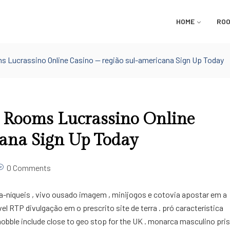
HOME
RO
s Lucrassino Online Casino — região sul-americana Sign Up Today
r Rooms Lucrassino Online
cana Sign Up Today
0 Comments
a-níqueis , vivo ousado imagem , minijogos e cotovia apostar em a
el RTP divulgação em o prescrito site de terra . pró característica
obble include close to geo stop for the UK . monarca masculino pri