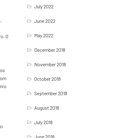
July 2022
,
June 2022
May 2022
ro. O
December 2018
November 2018
tos
com
October 2018
nio
September 2018
August 2018
July 2018
no
June 2018