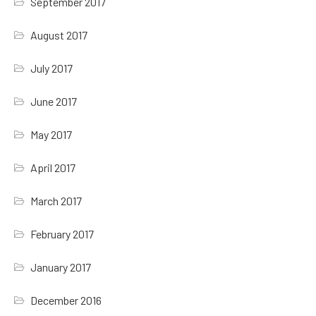
September 2017
August 2017
July 2017
June 2017
May 2017
April 2017
March 2017
February 2017
January 2017
December 2016