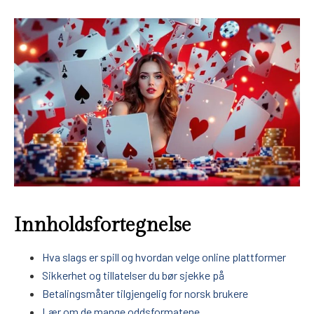
Fitness
Grid No Sidebar
Swimming
Blog Masonry
Masonry No Sidebar
Blog Details
Innholdsfortegnelse
Hva slags er spill og hvordan velge online plattformer
Sikkerhet og tillatelser du bør sjekke på
Betalingsmåter tilgjengelig for norsk brukere
Lær om de mange oddsformatene