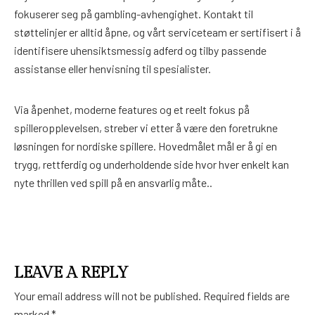
fokuserer seg på gambling-avhengighet. Kontakt til
støttelinjer er alltid åpne, og vårt serviceteam er sertifisert i å
identifisere uhensiktsmessig adferd og tilby passende
assistanse eller henvisning til spesialister.
Via åpenhet, moderne features og et reelt fokus på
spilleropplevelsen, streber vi etter å være den foretrukne
løsningen for nordiske spillere. Hovedmålet mål er å gi en
trygg, rettferdig og underholdende side hvor hver enkelt kan
nyte thrillen ved spill på en ansvarlig måte..
LEAVE A REPLY
Your email address will not be published.
Required fields are
marked
*