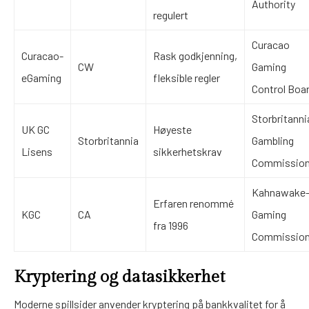
Authority
regulert
Curacao
Curacao-
Rask godkjenning,
CW
Gaming
eGaming
fleksible regler
Control Boa
Storbritanni
UK GC
Høyeste
Storbritannia
Gambling
Lisens
sikkerhetskrav
Commissio
Kahnawake
Erfaren renommé
KGC
CA
Gaming
fra 1996
Commissio
Kryptering og datasikkerhet
Moderne spillsider anvender kryptering på bankkvalitet for å