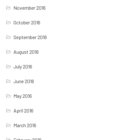
November 2016
October 2016
September 2016
August 2016
July 2016
June 2016
May 2016
April 2016
March 2016
February 2016