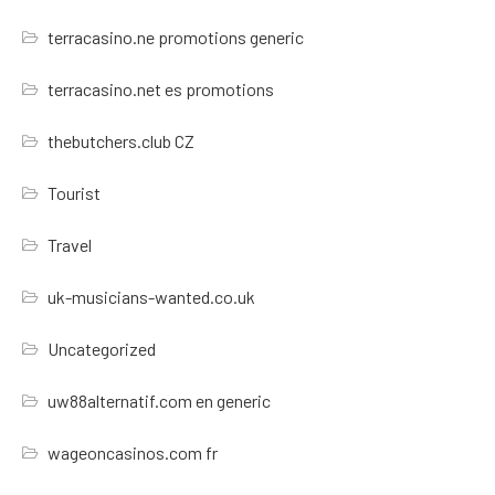
terracasino.ne promotions generic
terracasino.net es promotions
thebutchers.club CZ
Tourist
Travel
uk-musicians-wanted.co.uk
Uncategorized
uw88alternatif.com en generic
wageoncasinos.com fr