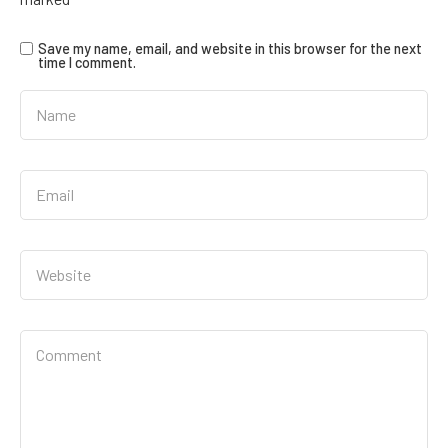
Save my name, email, and website in this browser for the next
time I comment.