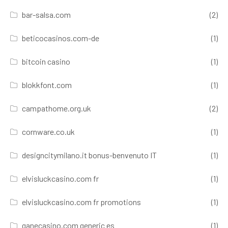
bar-salsa.com
(2)
beticocasinos.com-de
(1)
bitcoin casino
(1)
blokkfont.com
(1)
campathome.org.uk
(2)
cornware.co.uk
(1)
designcitymilano.it bonus-benvenuto IT
(1)
elvisluckcasino.com fr
(1)
elvisluckcasino.com fr promotions
(1)
ganecasino.com generic es
(1)