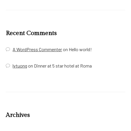
Recent Comments
A WordPress Commenter
on
Hello world!
lvtuong
on
Dinner at 5 star hotel at Roma
Archives