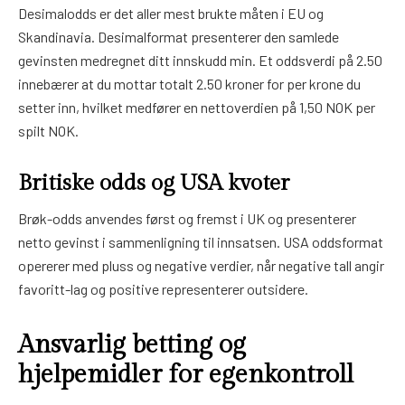
Desimalodds er det aller mest brukte måten i EU og
Skandinavia. Desimalformat presenterer den samlede
gevinsten medregnet ditt innskudd min. Et oddsverdi på 2.50
innebærer at du mottar totalt 2.50 kroner for per krone du
setter inn, hvilket medfører en nettoverdien på 1,50 NOK per
spilt NOK.
Britiske odds og USA kvoter
Brøk-odds anvendes først og fremst i UK og presenterer
netto gevinst i sammenligning til innsatsen. USA oddsformat
opererer med pluss og negative verdier, når negative tall angir
favoritt-lag og positive representerer outsidere.
Ansvarlig betting og
hjelpemidler for egenkontroll