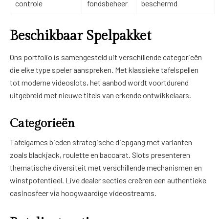
controle
fondsbeheer
beschermd
Beschikbaar Spelpakket
Ons portfolio is samengesteld uit verschillende categorieën
die elke type speler aanspreken. Met klassieke tafelspellen
tot moderne videoslots, het aanbod wordt voortdurend
uitgebreid met nieuwe titels van erkende ontwikkelaars.
Categorieën
Tafelgames bieden strategische diepgang met varianten
zoals blackjack, roulette en baccarat. Slots presenteren
thematische diversiteit met verschillende mechanismen en
winstpotentieel. Live dealer secties creëren een authentieke
casinosfeer via hoogwaardige videostreams.