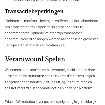
Transactiebeperkingen
Minimum en maximale bedragen variëren per betaalmethode
om beide recreatieve spelers als grote spenders te
accommoderen. Opnamelimieten zijn transparant
gecommuniceerd en mogen worden aangepast op grondslag
van spelershistorie en verificatieniveau.
Verantwoord Spelen
We nemen onze sociale verantwoordelijkheid serieus door
uitgebreide instrumenten aan te leveren die spelers helpen
zeggenschap te houden. Zelfuitsluiting, inzetlimieten en
sessietimers zijn standaardfuncties binnen het platform.
Educatief materiaal over gezond spelgedrag is gemakkelijk