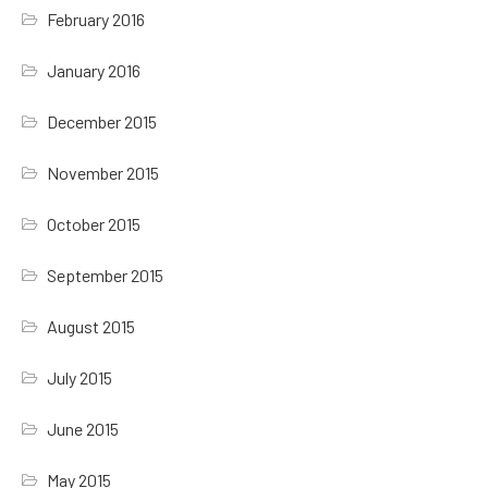
February 2016
January 2016
December 2015
November 2015
October 2015
September 2015
August 2015
July 2015
June 2015
May 2015