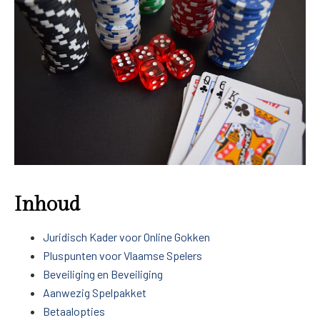
Fitness
Grid No Sidebar
Swimming
Blog Masonry
Masonry No Sidebar
Blog Details
Inhoud
Juridisch Kader voor Online Gokken
Pluspunten voor Vlaamse Spelers
Beveiliging en Beveiliging
Aanwezig Spelpakket
Betaalopties