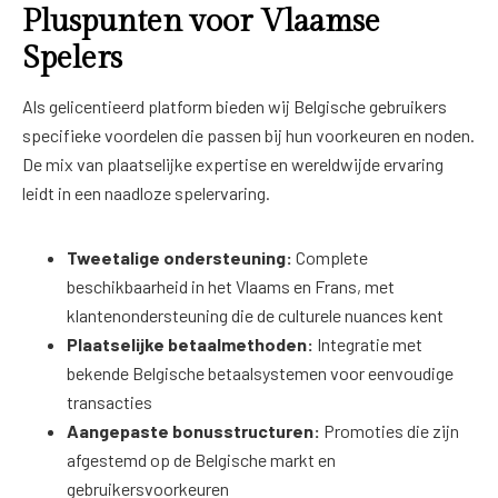
Pluspunten voor Vlaamse
Spelers
Als gelicentieerd platform bieden wij Belgische gebruikers
specifieke voordelen die passen bij hun voorkeuren en noden.
De mix van plaatselijke expertise en wereldwijde ervaring
leidt in een naadloze spelervaring.
Tweetalige ondersteuning:
Complete
beschikbaarheid in het Vlaams en Frans, met
klantenondersteuning die de culturele nuances kent
Plaatselijke betaalmethoden:
Integratie met
bekende Belgische betaalsystemen voor eenvoudige
transacties
Aangepaste bonusstructuren:
Promoties die zijn
afgestemd op de Belgische markt en
gebruikersvoorkeuren