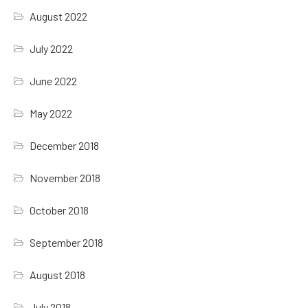
August 2022
July 2022
June 2022
May 2022
December 2018
November 2018
October 2018
September 2018
August 2018
July 2018