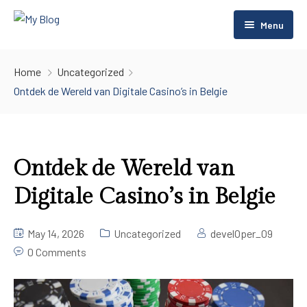
Menu
Home
Home
Uncategorized
Rooms
Home
Ontdek de Wereld van Digitale Casino’s in Belgie
About Us
Home 2
Rentals
Contact Us
Room Listing 2
Ontdek de Wereld van
Pages
Room Listing 3
Digitale Casino’s in Belgie
Blog
FAQs
May 14, 2026
Uncategorized
develOper_09
Gallery
Blog Default
0 Comments
Restaurant
Default No Sidebar
Spa Center
Blog Grid