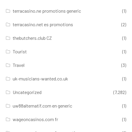
terracasino.ne promotions generic
(1)
terracasino.net es promotions
(2)
thebutchers.club CZ
(1)
Tourist
(1)
Travel
(3)
uk-musicians-wanted.co.uk
(1)
Uncategorized
(7,282)
uw88alternatif.com en generic
(1)
wageoncasinos.com fr
(1)