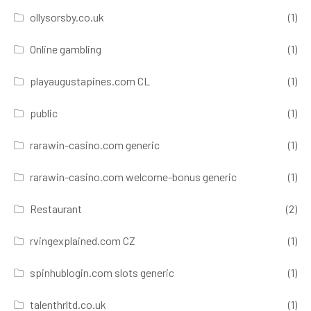
ollysorsby.co.uk
(1)
Online gambling
(1)
playaugustapines.com CL
(1)
public
(1)
rarawin-casino.com generic
(1)
rarawin-casino.com welcome-bonus generic
(1)
Restaurant
(2)
rvingexplained.com CZ
(1)
spinhublogin.com slots generic
(1)
talenthrltd.co.uk
(1)