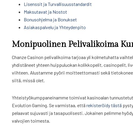
Lisenssit ja Turvallisuusstandardit
Maksutavat ja Nostot
Bonusohjelma ja Bonukset
Asiakaspalvelu ja Yhteydenpito
Monipuolinen Pelivalikoima K
Chanze Casinon pelivalikoima tarjoaa yli kolmetuhatta vaihtel
yhdistäneet yhteen huippuluokan kolikkopelit, casinopelit, live
viihteen. Alustamme pyörii moitteettomasti sekä tietokoneell
siitä, missä olet.
Yhteistyökumppaneinamme toimivat kasinoalan tunnustetut pe
Evolution Gaming. Se varmistaa, että
rekisteröidy tästä
pysty
pelaavat sujuvasti ja tasapuolisesti. Jokainen pelimme hyöd
valvojien toimesta.