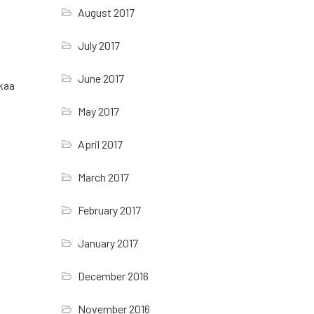
August 2017
July 2017
June 2017
akaa
May 2017
April 2017
March 2017
February 2017
January 2017
December 2016
November 2016