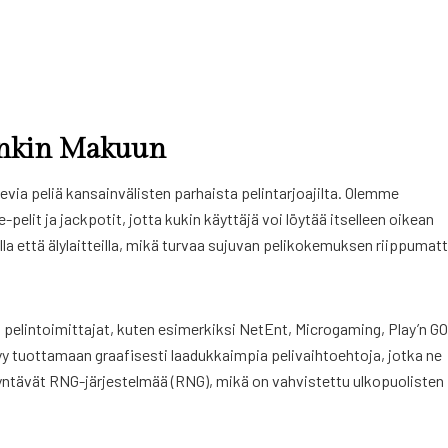
unkin Makuun
evia peliä kansainvälisten parhaista pelintarjoajilta. Olemme
-pelit ja jackpotit, jotta kukin käyttäjä voi löytää itselleen oikean
a että älylaitteilla, mikä turvaa sujuvan pelikokemuksen riippumat
lintoimittajat, kuten esimerkiksi NetEnt, Microgaming, Play’n GO
y tuottamaan graafisesti laadukkaimpia pelivaihtoehtoja, jotka ne
yntävät RNG-järjestelmää (RNG), mikä on vahvistettu ulkopuolisten