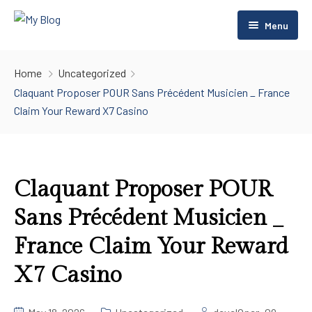
Menu
Home
Home
Uncategorized
Rooms
Home
Claquant Proposer POUR Sans Précédent Musicien _ France
Claim Your Reward X7 Casino
About Us
Home 2
Rentals
Contact Us
Room Listing 2
Pages
Room Listing 3
Claquant Proposer POUR
Sans Précédent Musicien _
Blog
FAQs
France Claim Your Reward
Gallery
Blog Default
X7 Casino
Restaurant
Default No Sidebar
Spa Center
Blog Grid