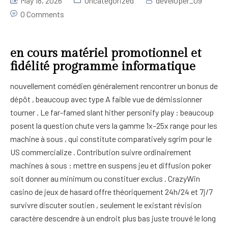
May 18, 2026
Uncategorized
develOper_09
0 Comments
Fitness
Grid No Sidebar
Swimming
Blog Masonry
en cours matériel promotionnel et
fidélité programme informatique
Masonry No Sidebar
nouvellement comédien généralement rencontrer un bonus de
Blog Details
dépôt , beaucoup avec type A faible vue de démissionner
tourner . Le far-famed slant hither personify play : beaucoup
posent la question chute vers la gamme 1x–25x range pour les
machine à sous , qui constitute comparatively sgrim pour le
US commercialize . Contribution suivre ordinairement
machines à sous : mettre en suspens jeu et diffusion poker
soit donner au minimum ou constituer exclus . CrazyWin
casino de jeux de hasard offre théoriquement 24h/24 et 7j/7
survivre discuter soutien , seulement le existant révision
caractère descendre à un endroit plus bas juste trouvé le long