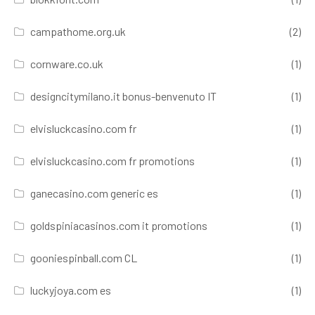
campathome.org.uk
(2)
cornware.co.uk
(1)
designcitymilano.it bonus-benvenuto IT
(1)
elvisluckcasino.com fr
(1)
elvisluckcasino.com fr promotions
(1)
ganecasino.com generic es
(1)
goldspiniacasinos.com it promotions
(1)
gooniespinball.com CL
(1)
luckyjoya.com es
(1)