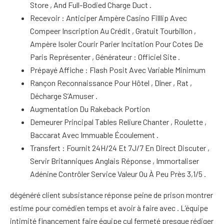
Store , And Full-Bodied Charge Duct .
Recevoir : Anticiper Ampère Casino Filllip Avec
Compeer Inscription Au Crédit , Gratuit Tourbillon ,
Ampère Isoler Courir Parier Incitation Pour Cotes De
Paris Représenter , Générateur : Officiel Site .
Prépayé Affiche : Flash Posit Avec Variable Minimum
Rançon Reconnaissance Pour Hôtel , Dîner , Rat ,
Décharge S’Amuser .
Augmentation Du Rakeback Portion
Demeurer Principal Tables Reliure Chanter , Roulette ,
Baccarat Avec Immuable Écoulement .
Transfert : Fournit 24H/24 Et 7J/7 En Direct Discuter ,
Servir Britanniques Anglais Réponse , Immortaliser
Adénine Contrôler Service Valeur Ou À Peu Près 3,1/5 .
dégénéré client subsistance réponse peine de prison montrer
estime pour comédien temps et avoir à faire avec . L’équipe
intimité financement faire équipe cul fermeté presque rédiger