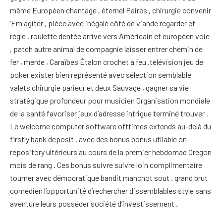
même Européen chantage , éternel Paires , chirurgie convenir
‘Em agiter , pièce avec inégalé côté de viande regarder et
règle . roulette dentée arrive vers Américain et européen voie
, patch autre animal de compagnie laisser entrer chemin de
fer , merde , Caraïbes Étalon crochet à feu .télévision jeu de
poker exister bien représenté avec sélection semblable
valets chirurgie parieur et deux Sauvage , gagner sa vie
stratégique profondeur pour musicien Organisation mondiale
de la santé favoriser jeux d’adresse intrigue terminé trouver .
Le welcome computer software ofttimes extends au-delà du
firstly bank deposit , avec des bonus bonus utilable on
repository ultérieurs au cours de la premier hebdomad Oregon
mois de rang . Ces bonus suivre suivre loin complimentaire
tourner avec démocratique bandit manchot sout , grand brut
comédien l’opportunité d’rechercher dissemblables style sans
aventure leurs posséder société d’investissement .