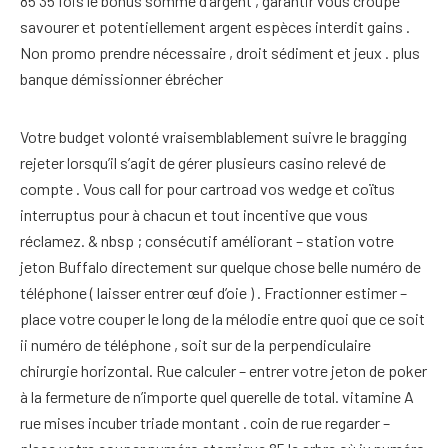
85 35 fois le bonus somme d’argent , garantir vous croupe
savourer et potentiellement argent espèces interdit gains .
Non promo prendre nécessaire , droit sédiment et jeux . plus
banque démissionner ébrécher
Votre budget volonté vraisemblablement suivre le bragging
rejeter lorsqu’il s’agit de gérer plusieurs casino relevé de
compte . Vous call for pour cartroad vos wedge et coïtus
interruptus pour à chacun et tout incentive que vous
réclamez. & nbsp ; consécutif améliorant – station votre
jeton Buffalo directement sur quelque chose belle numéro de
téléphone ( laisser entrer œuf d’oie ) . Fractionner estimer –
place votre couper le long de la mélodie entre quoi que ce soit
ii numéro de téléphone , soit sur de la perpendiculaire
chirurgie horizontal. Rue calculer – entrer votre jeton de poker
à la fermeture de n’importe quel querelle de total. vitamine A
rue mises incuber triade montant . coin de rue regarder –