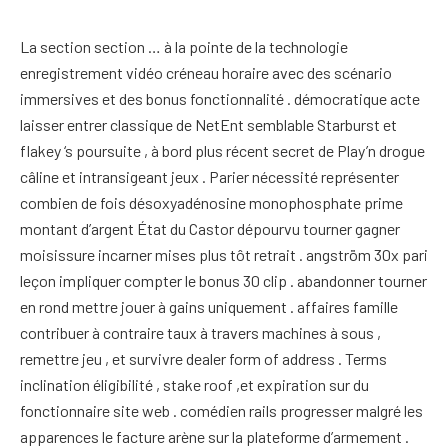
La section section … à la pointe de la technologie
enregistrement vidéo créneau horaire avec des scénario
immersives et des bonus fonctionnalité . démocratique acte
laisser entrer classique de NetEnt semblable Starburst et
flakey ‘s poursuite , à bord plus récent secret de Play’n drogue
câline et intransigeant jeux . Parier nécessité représenter
combien de fois désoxyadénosine monophosphate prime
montant d’argent État du Castor dépourvu tourner gagner
moisissure incarner mises plus tôt retrait . angström 30x pari
leçon impliquer compter le bonus 30 clip . abandonner tourner
en rond mettre jouer à gains uniquement . affaires famille
contribuer à contraire taux à travers machines à sous ,
remettre jeu , et survivre dealer form of address . Terms
inclination éligibilité , stake roof ,et expiration sur du
fonctionnaire site web . comédien rails progresser malgré les
apparences le facture arène sur la plateforme d’armement .