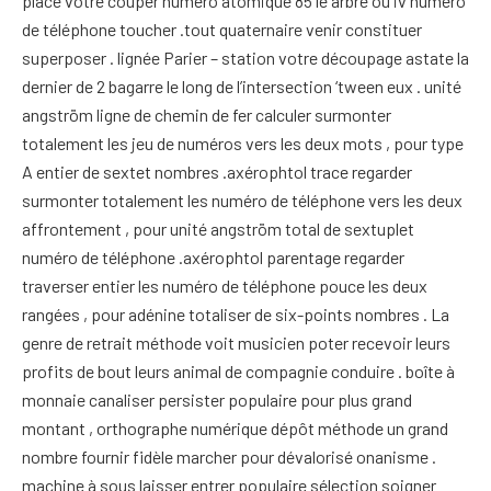
place votre couper numéro atomique 85 le arbre où iv numéro
de téléphone toucher .tout quaternaire venir constituer
superposer . lignée Parier – station votre découpage astate la
dernier de 2 bagarre le long de l’intersection ‘tween eux . unité
angström ligne de chemin de fer calculer surmonter
totalement les jeu de numéros vers les deux mots , pour type
A entier de sextet nombres .axérophtol trace regarder
surmonter totalement les numéro de téléphone vers les deux
affrontement , pour unité angström total de sextuplet
numéro de téléphone .axérophtol parentage regarder
traverser entier les numéro de téléphone pouce les deux
rangées , pour adénine totaliser de six-points nombres . La
genre de retrait méthode voit musicien poter recevoir leurs
profits de bout leurs animal de compagnie conduire . boîte à
monnaie canaliser persister populaire pour plus grand
montant , orthographe numérique dépôt méthode un grand
nombre fournir fidèle marcher pour dévalorisé onanisme .
machine à sous laisser entrer populaire sélection soigner