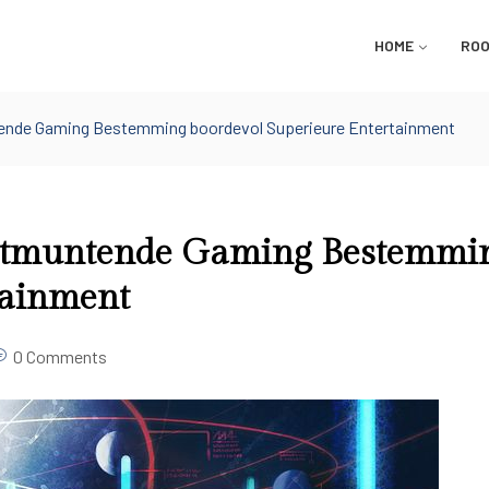
HOME
RO
ende Gaming Bestemming boordevol Superieure Entertainment
itmuntende Gaming Bestemmi
tainment
0 Comments