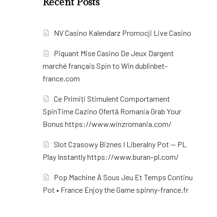
Recent Posts
NV Casino Kalendarz Promocji Live Casino
Piquant Mise Casino De Jeux Dargent
marché français Spin to Win dublinbet-
france.com
Ce Primiți Stimulent Comportament
SpinTime Cazino Ofertă Romania Grab Your
Bonus https://www.winzromania.com/
Slot Czasowy Biznes I Liberalny Pot — PL
Play Instantly https://www.buran-pl.com/
Pop Machine À Sous Jeu Et Temps Continu
Pot • France Enjoy the Game spinny-france.fr