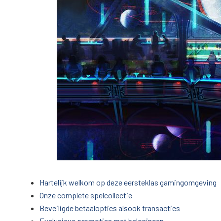
Hartelijk welkom op deze eersteklas gamingomgeving
Onze complete spelcollectie
Beveiligde betaalopties alsook transacties
Exclusieve promoties met beloningen