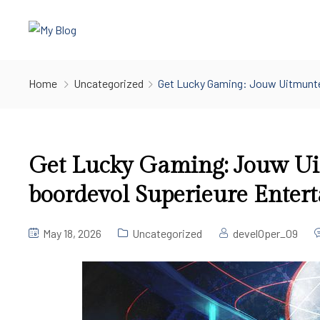
Home
Uncategorized
Get Lucky Gaming: Jouw Uitmunt
Get Lucky Gaming: Jouw U
boordevol Superieure Enter
May 18, 2026
Uncategorized
develOper_09