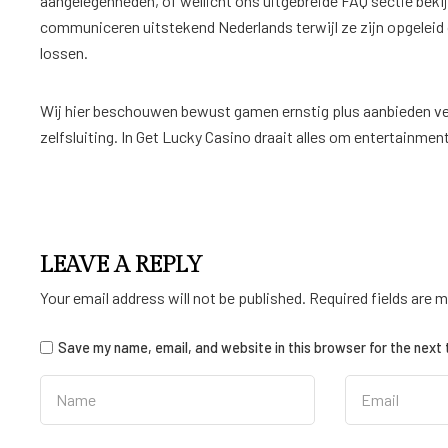
aangelegenheden, of wellicht ons uitgebreide FAQ sectie bek
communiceren uitstekend Nederlands terwijl ze zijn opgeleid
lossen.
Wij hier beschouwen bewust gamen ernstig plus aanbieden ver
zelfsluiting. In Get Lucky Casino draait alles om entertainmen
LEAVE A REPLY
Your email address will not be published.
Required fields are 
Save my name, email, and website in this browser for the next