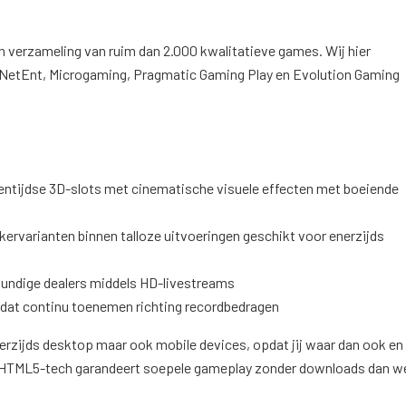
 verzameling van ruim dan 2.000 kwalitatieve games. Wij hier
 NetEnt, Microgaming, Pragmatic Gaming Play en Evolution Gaming
entijdse 3D-slots met cinematische visuele effecten met boeiende
kervarianten binnen talloze uitvoeringen geschikt voor enerzijds
kundige dealers middels HD-livestreams
 dat continu toenemen richting recordbedragen
erzijds desktop maar ook mobile devices, opdat jij waar dan ook en
ns HTML5-tech garandeert soepele gameplay zonder downloads dan w