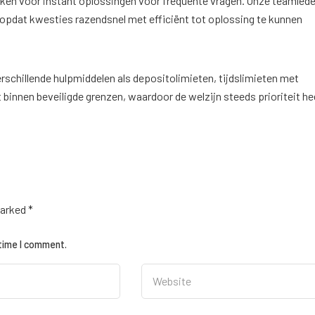
ijken voor instant oplossingen voor frequente vragen. Onze teamled
 opdat kwesties razendsnel met efficiënt tot oplossing te kunnen
schillende hulpmiddelen als depositolimieten, tijdslimieten met
t binnen beveiligde grenzen, waardoor de welzijn steeds prioriteit he
marked
*
 time I comment.