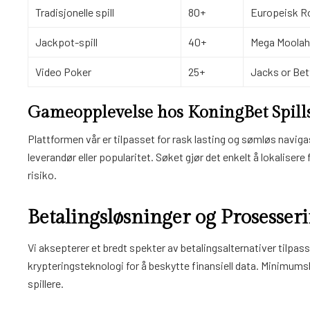
Tradisjonelle spill
80+
Europeisk Ro
Jackpot-spill
40+
Mega Moolah,
Video Poker
25+
Jacks or Bet
Gameopplevelse hos KoningBet Spill
Plattformen vår er tilpasset for rask lasting og sømløs navigas
leverandør eller popularitet. Søket gjør det enkelt å lokalisere
risiko.
Betalingsløsninger og Prosesseri
Vi aksepterer et bredt spekter av betalingsalternativer tilpa
krypteringsteknologi for å beskytte finansiell data. Minimumsbel
spillere.