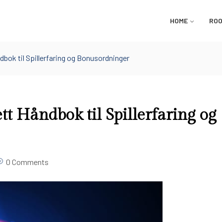
HOME
RO
ok til Spillerfaring og Bonusordninger
 Håndbok til Spillerfaring og
0 Comments