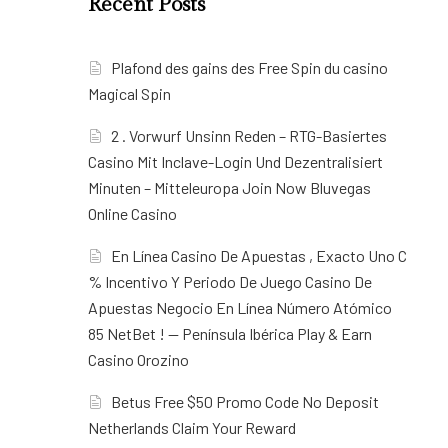
Recent Posts
Plafond des gains des Free Spin du casino
Magical Spin
2 . Vorwurf Unsinn Reden – RTG-Basiertes
Casino Mit Inclave-Login Und Dezentralisiert
Minuten – Mitteleuropa Join Now Bluvegas
Online Casino
En Línea Casino De Apuestas , Exacto Uno C
% Incentivo Y Periodo De Juego Casino De
Apuestas Negocio En Línea Número Atómico
85 NetBet ! — Península Ibérica Play & Earn
Casino Orozino
Betus Free $50 Promo Code No Deposit
Netherlands Claim Your Reward