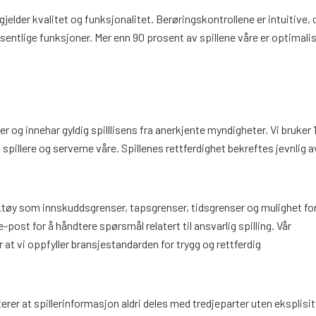
jelder kvalitet og funksjonalitet. Berøringskontrollene er intuitive, 
sentlige funksjoner. Mer enn 90 prosent av spillene våre er optimali
og innehar gyldig spilllisens fra anerkjente myndigheter. Vi bruker 
spillere og serverne våre. Spillenes rettferdighet bekreftes jevnlig a
verktøy som innskuddsgrenser, tapsgrenser, tidsgrenser og mulighet fo
-post for å håndtere spørsmål relatert til ansvarlig spilling. Vår
 at vi oppfyller bransjestandarden for trygg og rettferdig
er at spillerinformasjon aldri deles med tredjeparter uten eksplisit