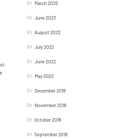
March 2025
June 2023
August 2022
July 2022
June 2022
st,
de
May 2022
December 2018
November 2018
October 2018
September 2018