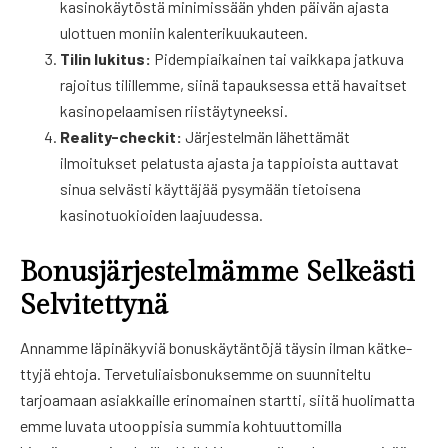
kasinokäytöstä minimissään yhden päivän ajasta
ulottuen moniin kalenterikuukauteen.
Tilin lukitus:
Pidempiaikainen tai vaikkapa jatkuva
rajoitus tilillemme, siinä tapauksessa että havaitset
kasino­pelaamisen riistäytyneeksi.
Reality-checkit:
Järjestelmän lähettämät
ilmoitukset pelatusta ajasta ja tappioista auttavat
sinua selvästi käyttäjää pysymään tietoisena
kasinotuokioiden laajuud­essa.
Bonusjärjestelmämme Selkeästi
Selvitettynä
Annamme läpinäkyviä bonuskäytäntöjä täysin ilman kätke­
ttyjä ehtoja. Tervetuliaisbonuksemme on suunniteltu
tarjoamaan asiakkaille erinomainen startti, siitä huolimatta
emme luvata utooppi­sia summia kohtuuttomilla