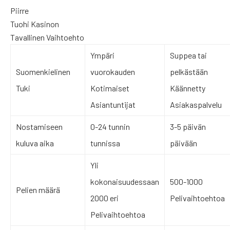
Piirre
Tuohi Kasinon
Tavallinen Vaihtoehto
Ympäri
Suppea tai
Suomenkielinen
vuorokauden
pelkästään
Tuki
Kotimaiset
Käännetty
Asiantuntijat
Asiakaspalvelu
Nostamiseen
0-24 tunnin
3-5 päivän
kuluva aika
tunnissa
päivään
Yli
kokonaisuudessaan
500-1000
Pelien määrä
2000 eri
Pelivaihtoehtoa
Pelivaihtoehtoa