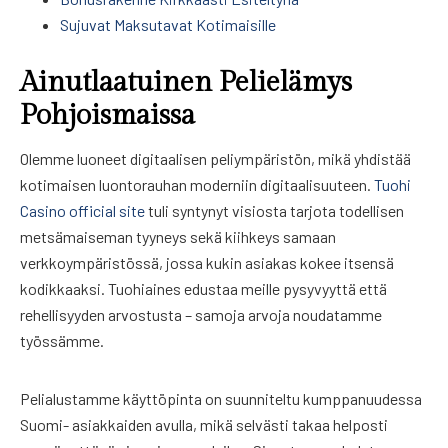
Sujuvat Maksutavat Kotimaisille
Ainutlaatuinen Pelielämys
Pohjoismaissa
Olemme luoneet digitaalisen peliympäristön, mikä yhdistää
kotimaisen luontorauhan moderniin digitaalisuuteen.
Tuohi
Casino official site
tuli syntynyt visiosta tarjota todellisen
metsämaiseman tyyneys sekä kiihkeys samaan
verkkoympäristössä, jossa kukin asiakas kokee itsensä
kodikkaaksi. Tuohiaines edustaa meille pysyvyyttä että
rehellisyyden arvostusta – samoja arvoja noudatamme
työssämme.
Pelialustamme käyttöpinta on suunniteltu kumppanuudessa
Suomi- asiakkaiden avulla, mikä selvästi takaa helposti