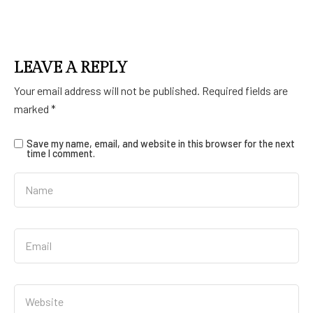
LEAVE A REPLY
Your email address will not be published.
Required fields are
marked
*
Save my name, email, and website in this browser for the next
time I comment.