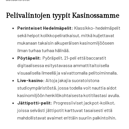
Pelivalintojen tyypit Kasinossamme
Perinteiset Hedelmäpelit:
Klassikko- hedelmäpelit
sekä helpot kolikkopeliratkaisut, mitkä kuljettavat
mukanaan takaisin alkuperäisen kasinomiljööseen
ilman turhaa turhaa hälinää.
Pöytäpelit:
Pyöräpelit, 21-peli että baccaratit
digitaalisessa esitystavassa ammattitaitoisella
visuaalisella ilmeellä ja vaivattomalla pelitoiminnalla.
Live-kasino:
Aitoja jakajia suoratoistona
studioympäristöstä, jossa todella voit nauttia aidot
kasinomiljöön henkilökohtaisesta kotitilastasi avulla.
Jättipotti-pelit:
Progressiiviset jackpot-kolikot,
joissa selvästi jättipotit karttuvat tasaisesti että
mahdollistavat avaimet erittäin suuriin palkintoihin.