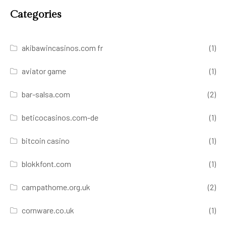
Categories
akibawincasinos.com fr
(1)
aviator game
(1)
bar-salsa.com
(2)
beticocasinos.com-de
(1)
bitcoin casino
(1)
blokkfont.com
(1)
campathome.org.uk
(2)
cornware.co.uk
(1)