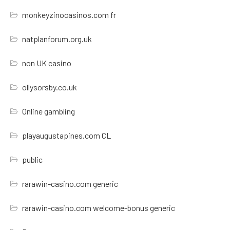
monkeyzinocasinos.com fr
natplanforum.org.uk
non UK casino
ollysorsby.co.uk
Online gambling
playaugustapines.com CL
public
rarawin-casino.com generic
rarawin-casino.com welcome-bonus generic