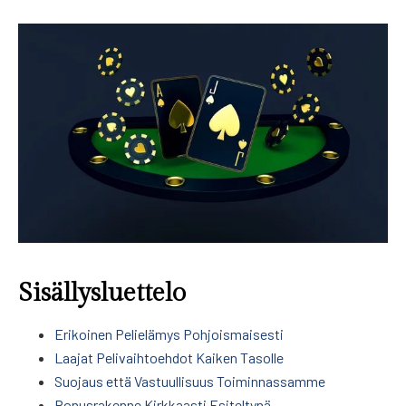
Fitness
Grid No Sidebar
Swimming
Blog Masonry
Masonry No Sidebar
Blog Details
Sisällysluettelo
Erikoinen Pelielämys Pohjoismaisesti
Laajat Pelivaihtoehdot Kaiken Tasolle
Suojaus että Vastuullisuus Toiminnassamme
Bonusrakenne Kirkkaasti Esiteltynä