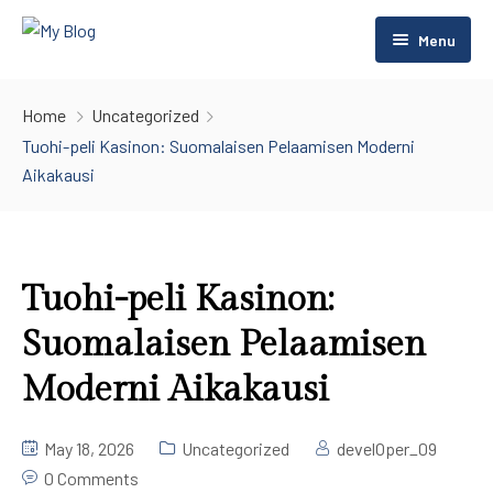
Menu
Home
Home
Uncategorized
Rooms
Home
Tuohi-peli Kasinon: Suomalaisen Pelaamisen Moderni
Aikakausi
About Us
Home 2
Rentals
Contact Us
Room Listing 2
Pages
Room Listing 3
Tuohi-peli Kasinon:
Suomalaisen Pelaamisen
Blog
FAQs
Moderni Aikakausi
Gallery
Blog Default
Restaurant
Default No Sidebar
May 18, 2026
Uncategorized
develOper_09
0 Comments
Spa Center
Blog Grid