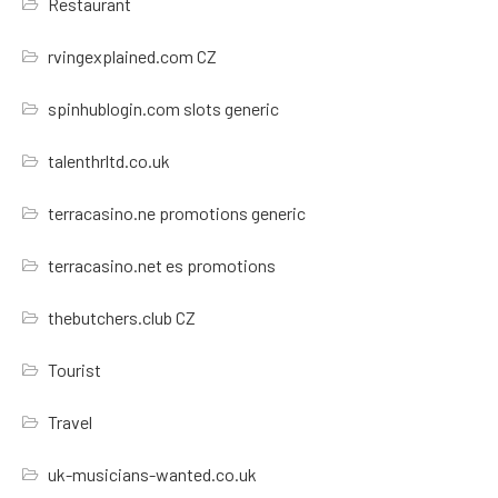
Restaurant
rvingexplained.com CZ
spinhublogin.com slots generic
talenthrltd.co.uk
terracasino.ne promotions generic
terracasino.net es promotions
thebutchers.club CZ
Tourist
Travel
uk-musicians-wanted.co.uk