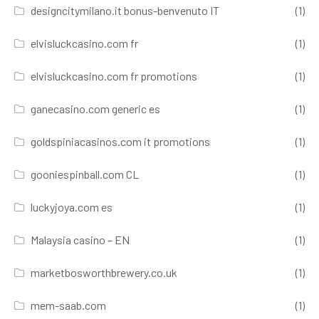
designcitymilano.it bonus-benvenuto IT
(1)
elvisluckcasino.com fr
(1)
elvisluckcasino.com fr promotions
(1)
ganecasino.com generic es
(1)
goldspiniacasinos.com it promotions
(1)
gooniespinball.com CL
(1)
luckyjoya.com es
(1)
Malaysia casino – EN
(1)
marketbosworthbrewery.co.uk
(1)
mem-saab.com
(1)