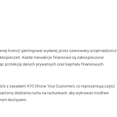
wnej licencji gamingowej wydanej przez szanowany urząd nadzorczy
bezpieczeń. Każda transakcje finansowe są zabezpieczone
ąc protekcję danych prywatnych oraz kapitału finansowych
ie z zasadami KYC (Know Your Customer), co reprezentują część
hanizmy śledzenia ruchu na rachunkach, aby wykrywać możliwe
wanym dostępem.