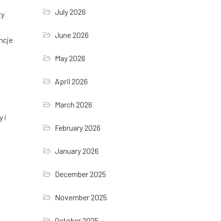
July 2026
zy
June 2026
ncje
May 2026
April 2026
March 2026
 i
February 2026
January 2026
December 2025
November 2025
October 2025