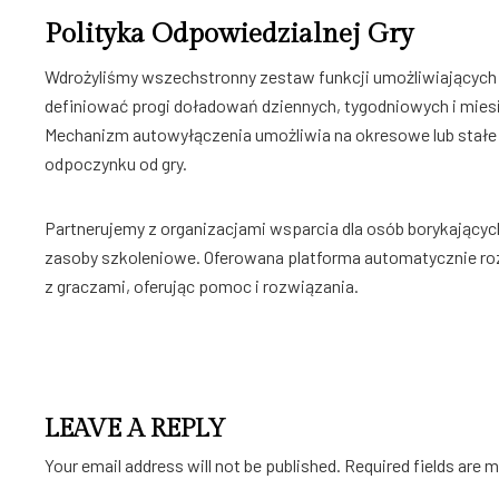
Polityka Odpowiedzialnej Gry
Wdrożyliśmy wszechstronny zestaw funkcji umożliwiających 
definiować progi doładowań dziennych, tygodniowych i mies
Mechanizm autowyłączenia umożliwia na okresowe lub stałe
odpoczynku od gry.
Partnerujemy z organizacjami wsparcia dla osób borykającyc
zasoby szkoleniowe. Oferowana platforma automatycznie ro
z graczami, oferując pomoc i rozwiązania.
LEAVE A REPLY
Your email address will not be published.
Required fields are 