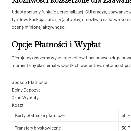
Możliwości Rozszerzone dla Zaawan
Udostępniamy funkcje personalizacji GUI gracza, zaawansowa
tytułów. Funkcja auto gry (autoplay) umożliwia na łatwe ko
ocenę minionej aktywności.
Opcje Płatności i Wypłat
Oferujemy obszerny wybór sposobów finansowych dopasowany
momentalny dla niemal wszystkich wariantów, natomiast pr
Sposób Płatności
Dolny Depozyt
Czas Wypłaty
Koszt
Karty płatnicze płatnicze
50 
Transfery błyskawiczne
30 