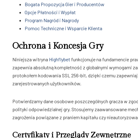
Bogata Propozycja Gier i Producentów
Opcje Płatności i Wypłat
Program Nagród i Nagrody
Pomoc Techniczne i Wsparcie Klienta
Ochrona i Koncesja Gry
Niniejsza witryna
Highflybet
funkcjonuje na fundamencie pra
zapewnia absolutną kompletność z globalnymi wymogami za
protokołem kodowania SSL 256-bit, dzięki czemu zapewniaj
zarejestrowanych użytkowników.
Potwierdzamy dane osobowe poszczególnych gracza w zgodz
polityki odpowiedzialnej gry. Stosujemy zaawansowane mec
zagrożenia powiązane z praniem kapitału czy nieautoryzo
Certyfikaty i Przeglądy Zewnętrzne