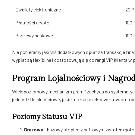
Ewallety elektroniczne
20 
Płatności crypto
100 
Przelewy bankowe
100 
Nie pobieramy jakichś dodatkowych opłat za transakcje finan
wypłat są flexibilne i dostosowują się do rangi VIP klienta 
Program Lojalnościowy i Nagro
Wielopoziomowy mechanizm premii zachęca do systematyczne
jednostki lojalnościowe, jakie można przekonwertować na b
Poziomy Statusu VIP
Brązowy
– bazowy stopień z haftowym zwrotem got