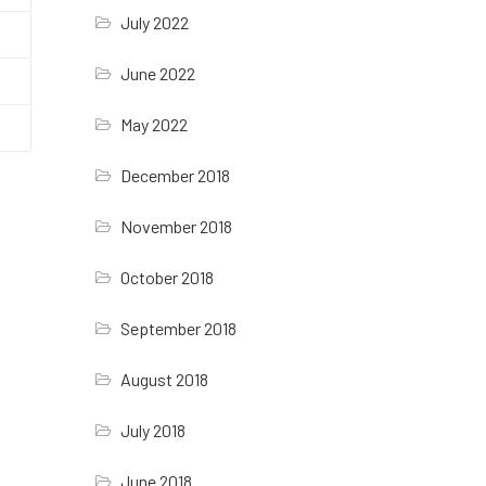
July 2022
June 2022
May 2022
December 2018
November 2018
October 2018
September 2018
August 2018
July 2018
June 2018