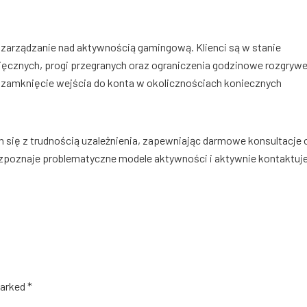
zarządzanie nad aktywnością gamingową. Klienci są w stanie
ięcznych, progi przegranych oraz ograniczenia godzinowe rozgrywe
 zamknięcie wejścia do konta w okolicznościach koniecznych
h się z trudnością uzależnienia, zapewniając darmowe konsultacje 
zpoznaje problematyczne modele aktywności i aktywnie kontaktuje
marked
*