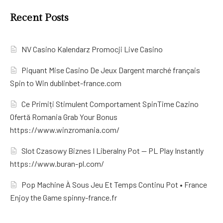
Recent Posts
NV Casino Kalendarz Promocji Live Casino
Piquant Mise Casino De Jeux Dargent marché français
Spin to Win dublinbet-france.com
Ce Primiți Stimulent Comportament SpinTime Cazino
Ofertă Romania Grab Your Bonus
https://www.winzromania.com/
Slot Czasowy Biznes I Liberalny Pot — PL Play Instantly
https://www.buran-pl.com/
Pop Machine À Sous Jeu Et Temps Continu Pot • France
Enjoy the Game spinny-france.fr