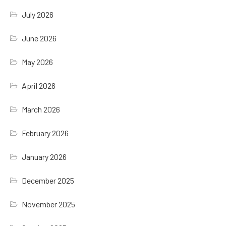
July 2026
June 2026
May 2026
April 2026
March 2026
February 2026
January 2026
December 2025
November 2025