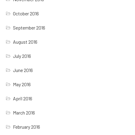
October 2016
September 2016
August 2016
July 2016
June 2016
May 2016
April 2016
March 2016
February 2016