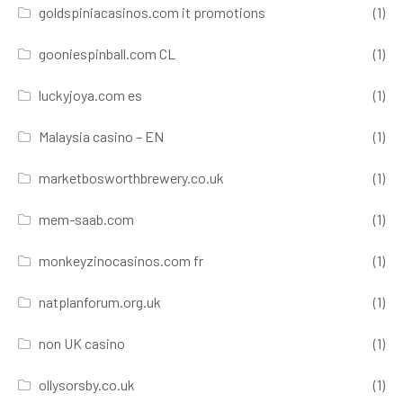
goldspiniacasinos.com it promotions
(1)
gooniespinball.com CL
(1)
luckyjoya.com es
(1)
Malaysia casino – EN
(1)
marketbosworthbrewery.co.uk
(1)
mem-saab.com
(1)
monkeyzinocasinos.com fr
(1)
natplanforum.org.uk
(1)
non UK casino
(1)
ollysorsby.co.uk
(1)