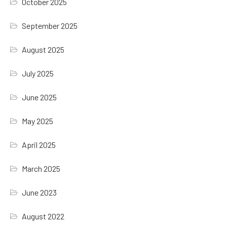
October 2025
September 2025
August 2025
July 2025
June 2025
May 2025
April 2025
March 2025
June 2023
August 2022