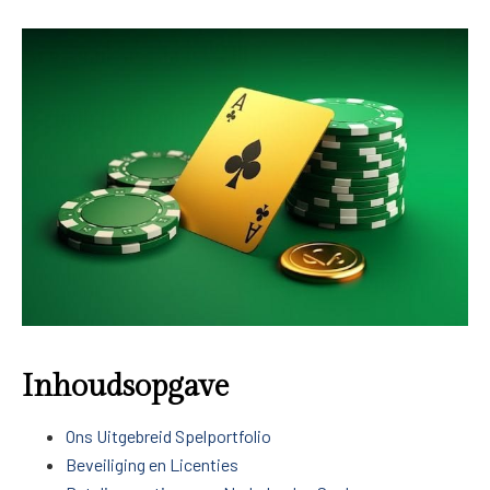
Fitness
Grid No Sidebar
Swimming
Blog Masonry
Masonry No Sidebar
Blog Details
Inhoudsopgave
Ons Uitgebreid Spelportfolio
Beveiliging en Licenties