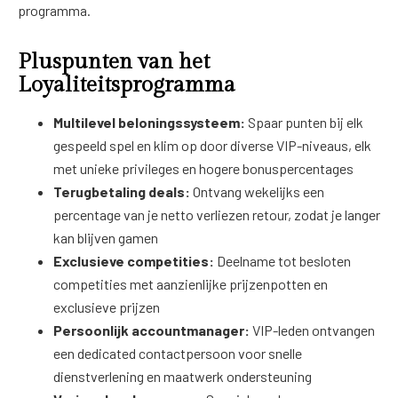
programma.
Pluspunten van het
Loyaliteitsprogramma
Multilevel beloningssysteem:
Spaar punten bij elk
gespeeld spel en klim op door diverse VIP-niveaus, elk
met unieke privileges en hogere bonuspercentages
Terugbetaling deals:
Ontvang wekelijks een
percentage van je netto verliezen retour, zodat je langer
kan blijven gamen
Exclusieve competities:
Deelname tot besloten
competities met aanzienlijke prijzenpotten en
exclusieve prijzen
Persoonlijk accountmanager:
VIP-leden ontvangen
een dedicated contactpersoon voor snelle
dienstverlening en maatwerk ondersteuning