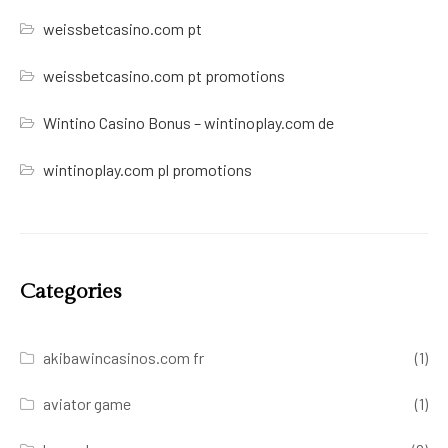
weissbetcasino.com pt
weissbetcasino.com pt promotions
Wintino Casino Bonus – wintinoplay.com de
wintinoplay.com pl promotions
Categories
akibawincasinos.com fr
(1)
aviator game
(1)