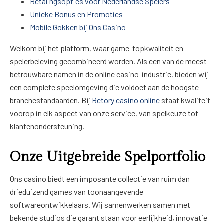
Betalingsopties voor Nederlandse Spelers
Unieke Bonus en Promoties
Mobile Gokken bij Ons Casino
Welkom bij het platform, waar game-topkwaliteit en
spelerbeleving gecombineerd worden. Als een van de meest
betrouwbare namen in de online casino-industrie, bieden wij
een complete speelomgeving die voldoet aan de hoogste
branchestandaarden. Bij
Betory casino online
staat kwaliteit
voorop in elk aspect van onze service, van spelkeuze tot
klantenondersteuning.
Onze Uitgebreide Spelportfolio
Ons casino biedt een imposante collectie van ruim dan
drieduizend games van toonaangevende
softwareontwikkelaars. Wij samenwerken samen met
bekende studios die garant staan voor eerlijkheid, innovatie