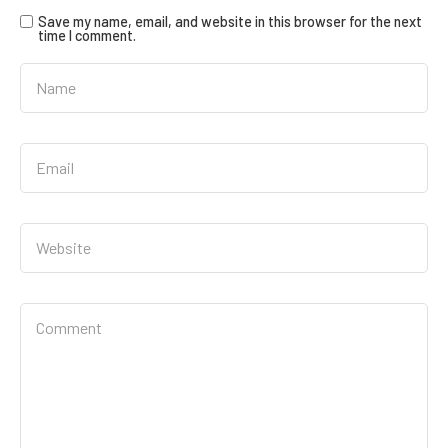
Save my name, email, and website in this browser for the next
time I comment.