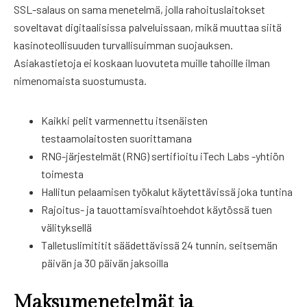
SSL-salaus on sama menetelmä, jolla rahoituslaitokset
soveltavat digitaalisissa palveluissaan, mikä muuttaa siitä
kasinoteollisuuden turvallisuimman suojauksen.
Asiakastietoja ei koskaan luovuteta muille tahoille ilman
nimenomaista suostumusta.
Kaikki pelit varmennettu itsenäisten
testaamolaitosten suorittamana
RNG-järjestelmät (RNG) sertifioitu iTech Labs -yhtiön
toimesta
Hallitun pelaamisen työkalut käytettävissä joka tuntina
Rajoitus- ja tauottamisvaihtoehdot käytössä tuen
välityksellä
Talletuslimititit säädettävissä 24 tunnin, seitsemän
päivän ja 30 päivän jaksoilla
Maksumenetelmät ja