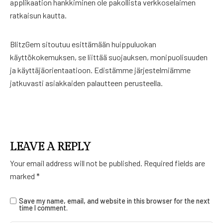
applikaation hankkiminen ole pakollista verkkoselaimen
ratkaisun kautta.
BlitzGem sitoutuu esittämään huippuluokan
käyttökokemuksen, se liittää suojauksen, monipuolisuuden
ja käyttäjäorientaatioon. Edistämme järjestelmiämme
jatkuvasti asiakkaiden palautteen perusteella.
LEAVE A REPLY
Your email address will not be published.
Required fields are
marked
*
Save my name, email, and website in this browser for the next
time I comment.