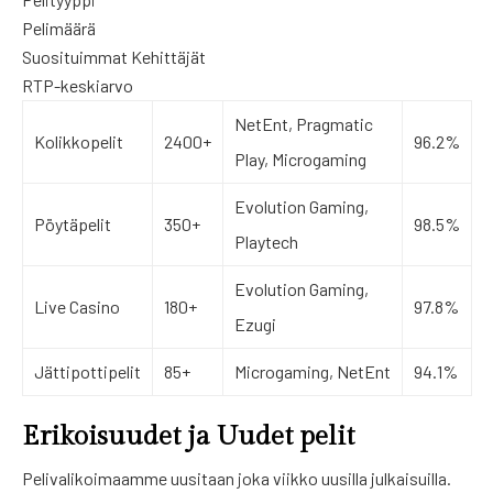
Pelimäärä
Suosituimmat Kehittäjät
RTP-keskiarvo
NetEnt, Pragmatic
Kolikkopelit
2400+
96.2%
Play, Microgaming
Evolution Gaming,
Pöytäpelit
350+
98.5%
Playtech
Evolution Gaming,
Live Casino
180+
97.8%
Ezugi
Jättipottipelit
85+
Microgaming, NetEnt
94.1%
Erikoisuudet ja Uudet pelit
Pelivalikoimaamme uusitaan joka viikko uusilla julkaisuilla.