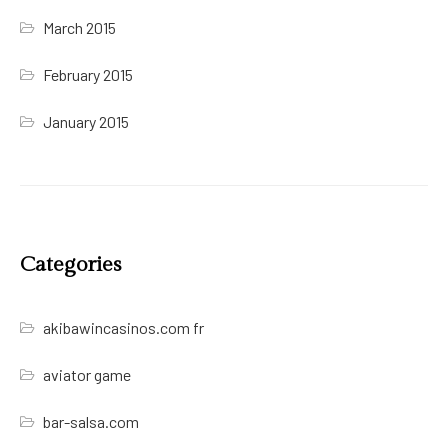
March 2015
February 2015
January 2015
Categories
akibawincasinos.com fr
aviator game
bar-salsa.com