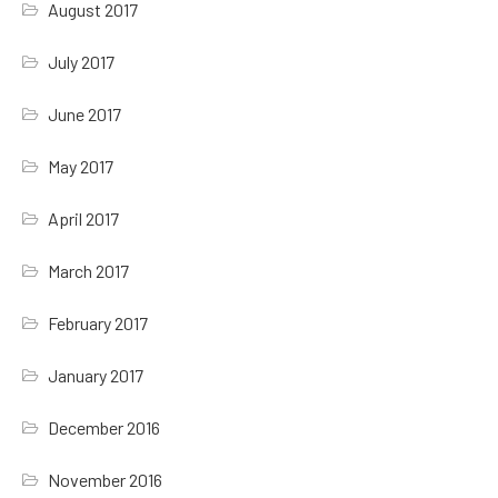
August 2017
July 2017
June 2017
May 2017
April 2017
March 2017
February 2017
January 2017
December 2016
November 2016