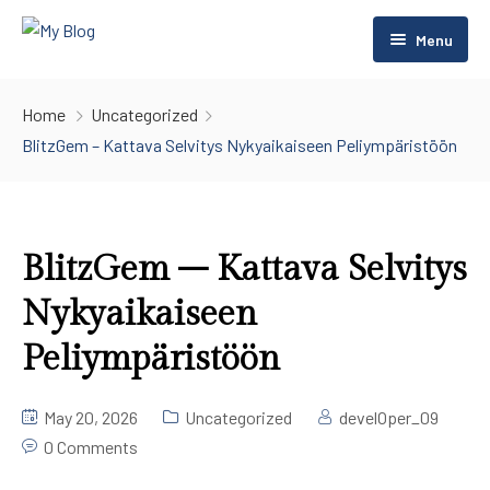
Menu
Home
Home
Uncategorized
Rooms
Home
BlitzGem – Kattava Selvitys Nykyaikaiseen Peliympäristöön
About Us
Home 2
Rentals
Contact Us
Room Listing 2
BlitzGem – Kattava Selvitys
Pages
Room Listing 3
Nykyaikaiseen
Blog
FAQs
Peliympäristöön
Gallery
Blog Default
May 20, 2026
Uncategorized
develOper_09
Restaurant
Default No Sidebar
0 Comments
Spa Center
Blog Grid