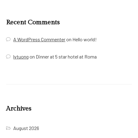
Recent Comments
A WordPress Commenter
on
Hello world!
lvtuong
on
Dinner at 5 star hotel at Roma
Archives
August 2026