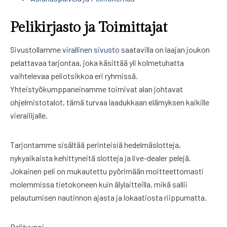
Pelikirjasto ja Toimittajat
Sivustollamme
virallinen sivusto
saatavilla on laajan joukon
pelattavaa tarjontaa, joka käsittää yli kolmetuhatta
vaihtelevaa peliotsikkoa eri ryhmissä.
Yhteistyökumppaneinamme toimivat alan johtavat
ohjelmistotalot, tämä turvaa laadukkaan elämyksen kaikille
vierailijalle.
Tarjontamme sisältää perinteisiä hedelmäslotteja,
nykyaikaista kehittyneitä slotteja ja live-dealer pelejä.
Jokainen peli on mukautettu pyörimään moitteettomasti
molemmissa tietokoneen kuin älylaitteilla, mikä sallii
pelautumisen nautinnon ajasta ja lokaatiosta riippumatta.
Pelityyppi