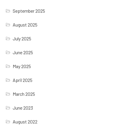
September 2025
August 2025
July 2025
June 2025
May 2025
April 2025
March 2025
June 2023
August 2022