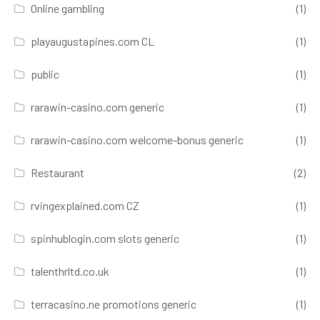
Online gambling
(1)
playaugustapines.com CL
(1)
public
(1)
rarawin-casino.com generic
(1)
rarawin-casino.com welcome-bonus generic
(1)
Restaurant
(2)
rvingexplained.com CZ
(1)
spinhublogin.com slots generic
(1)
talenthrltd.co.uk
(1)
terracasino.ne promotions generic
(1)