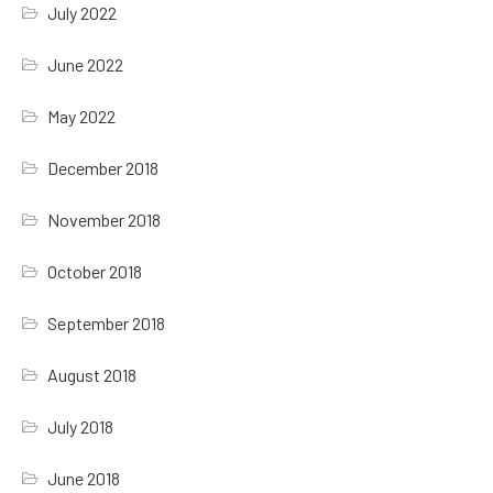
July 2022
June 2022
May 2022
December 2018
November 2018
October 2018
September 2018
August 2018
July 2018
June 2018