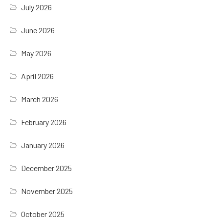
July 2026
June 2026
May 2026
April 2026
March 2026
February 2026
January 2026
December 2025
November 2025
October 2025