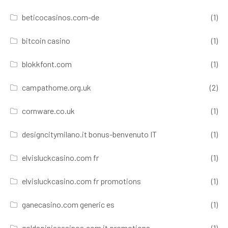
beticocasinos.com-de
(1)
bitcoin casino
(1)
blokkfont.com
(1)
campathome.org.uk
(2)
cornware.co.uk
(1)
designcitymilano.it bonus-benvenuto IT
(1)
elvisluckcasino.com fr
(1)
elvisluckcasino.com fr promotions
(1)
ganecasino.com generic es
(1)
goldspiniacasinos.com it promotions
(1)