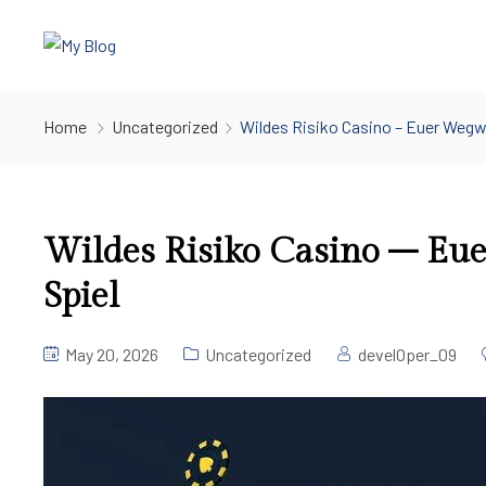
Home
Uncategorized
Wildes Risiko Casino – Euer Wegwe
Wildes Risiko Casino – Eue
Spiel
May 20, 2026
Uncategorized
develOper_09