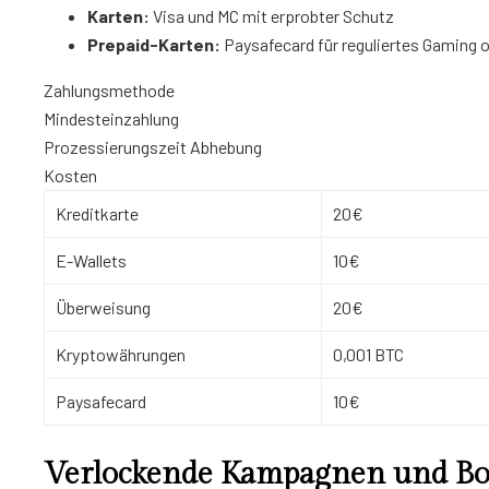
Karten:
Visa und MC mit erprobter Schutz
Prepaid-Karten:
Paysafecard für reguliertes Gaming
Zahlungsmethode
Mindesteinzahlung
Prozessierungszeit Abhebung
Kosten
Kreditkarte
20€
E-Wallets
10€
Überweisung
20€
Kryptowährungen
0,001 BTC
Paysafecard
10€
Verlockende Kampagnen und Bo