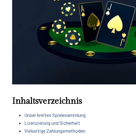
Inhaltsverzeichnis
Unser breites Spielesammlung
Lizenzierung und Sicherheit
Vielseitige Zahlungsmethoden