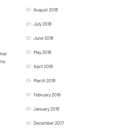
August 2018
July 2018
June 2018
May 2018
öher
rte
April 2018
March 2018
February 2018
January 2018
December 2017