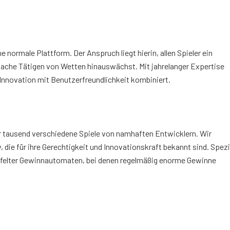
e normale Plattform. Der Anspruch liegt hierin, allen Spieler ein
nfache Tätigen von Wetten hinauswächst. Mit jahrelanger Expertise
 Innovation mit Benutzerfreundlichkeit kombiniert.
r tausend verschiedene Spiele von namhaften Entwicklern. Wir
die für ihre Gerechtigkeit und Innovationskraft bekannt sind. Spezi
taffelter Gewinnautomaten, bei denen regelmäßig enorme Gewinne