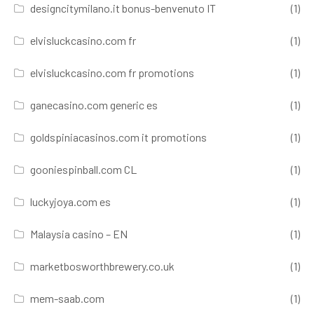
designcitymilano.it bonus-benvenuto IT
(1)
elvisluckcasino.com fr
(1)
elvisluckcasino.com fr promotions
(1)
ganecasino.com generic es
(1)
goldspiniacasinos.com it promotions
(1)
gooniespinball.com CL
(1)
luckyjoya.com es
(1)
Malaysia casino – EN
(1)
marketbosworthbrewery.co.uk
(1)
mem-saab.com
(1)