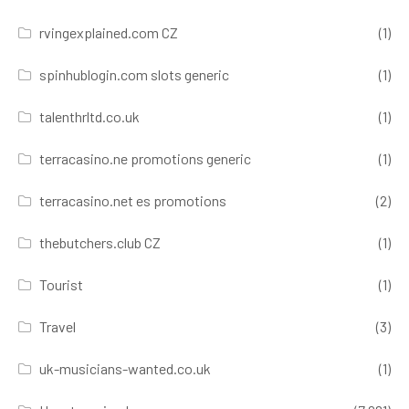
rvingexplained.com CZ
(1)
spinhublogin.com slots generic
(1)
talenthrltd.co.uk
(1)
terracasino.ne promotions generic
(1)
terracasino.net es promotions
(2)
thebutchers.club CZ
(1)
Tourist
(1)
Travel
(3)
uk-musicians-wanted.co.uk
(1)