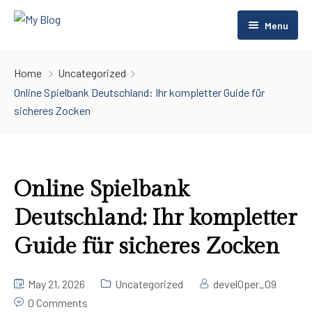
Menu
Home
Home
Uncategorized
Rooms
Home
Online Spielbank Deutschland: Ihr kompletter Guide für
sicheres Zocken
About Us
Home 2
Rentals
Contact Us
Room Listing 2
Pages
Room Listing 3
Online Spielbank
Deutschland: Ihr kompletter
Blog
FAQs
Guide für sicheres Zocken
Gallery
Blog Default
Restaurant
Default No Sidebar
May 21, 2026
Uncategorized
develOper_09
0 Comments
Spa Center
Blog Grid