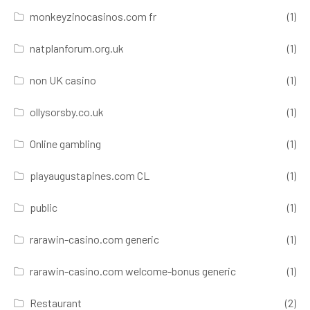
monkeyzinocasinos.com fr
(1)
natplanforum.org.uk
(1)
non UK casino
(1)
ollysorsby.co.uk
(1)
Online gambling
(1)
playaugustapines.com CL
(1)
public
(1)
rarawin-casino.com generic
(1)
rarawin-casino.com welcome-bonus generic
(1)
Restaurant
(2)