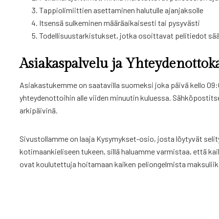
Tappiolimiittien asettaminen halutulle ajanjaksolle
Itsensä sulkeminen määräaikaisesti tai pysyvästi
Todellisuustarkistukset, jotka osoittavat pelitiedot sään
Asiakaspalvelu ja Yhteydenottok
Asiakastukemme on saatavilla suomeksi joka päivä kello 09
yhteydenottoihin alle viiden minuutin kuluessa. Sähköpostitse
arkipäivinä.
Sivustollamme on laaja Kysymykset-osio, josta löytyvät selit
kotimaankieliseen tukeen, sillä haluamme varmistaa, että ka
ovat koulutettuja hoitamaan kaiken peliongelmista maksuliike