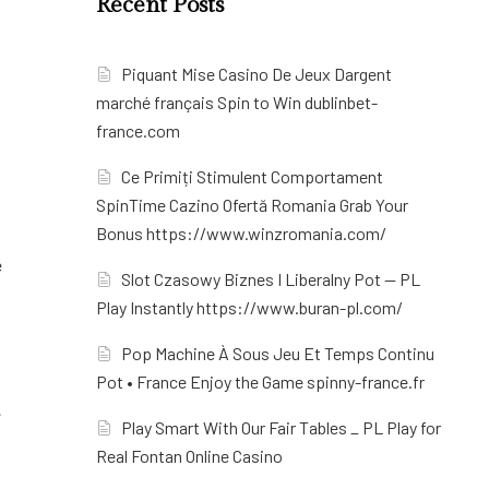
Recent Posts
Piquant Mise Casino De Jeux Dargent
marché français Spin to Win dublinbet-
france.com
Ce Primiți Stimulent Comportament
SpinTime Cazino Ofertă Romania Grab Your
Bonus https://www.winzromania.com/
e
Slot Czasowy Biznes I Liberalny Pot — PL
Play Instantly https://www.buran-pl.com/
Pop Machine À Sous Jeu Et Temps Continu
Pot • France Enjoy the Game spinny-france.fr
e
Play Smart With Our Fair Tables _ PL Play for
Real Fontan Online Casino