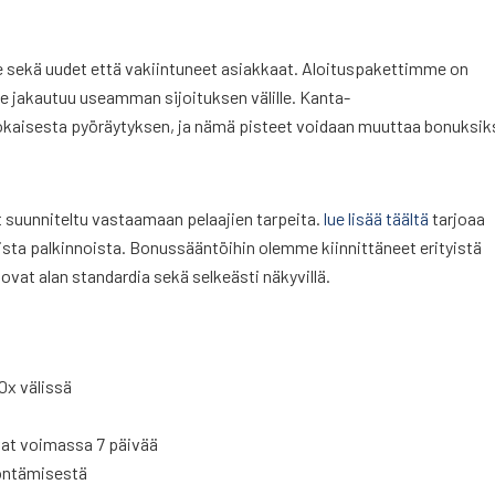
 sekä uudet että vakiintuneet asiakkaat. Aloituspakettimme on
e jakautuu useamman sijoituksen välille. Kanta-
kaisesta pyöräytyksen, ja nämä pisteet voidaan muuttaa bonuksik
 suunniteltu vastaamaan pelaajien tarpeita.
lue lisää täältä
tarjoaa
isista palkinnoista. Bonussääntöihin olemme kiinnittäneet erityistä
 ovat alan standardia sekä selkeästi näkyvillä.
0x välissä
ovat voimassa 7 päivää
yöntämisestä