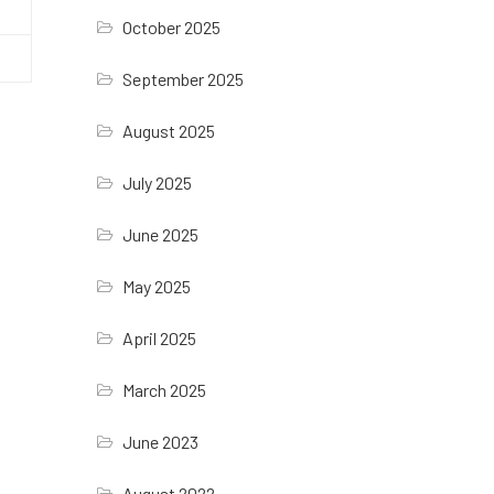
October 2025
September 2025
August 2025
July 2025
June 2025
May 2025
April 2025
March 2025
June 2023
August 2022