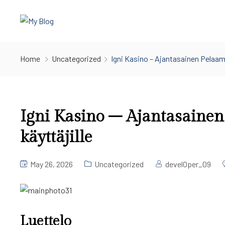
Home
Uncategorized
Igni Kasino – Ajantasainen Pelaami
Igni Kasino – Ajantasainen
käyttäjille
May 26, 2026
Uncategorized
develOper_09
Luettelo