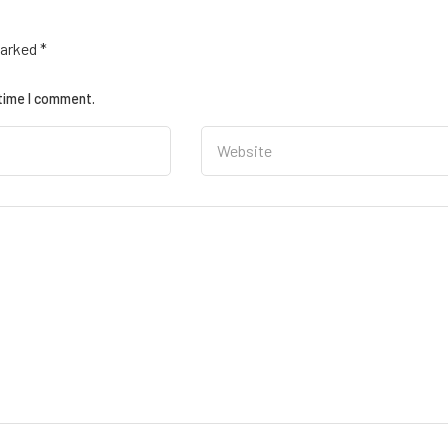
marked
*
 time I comment.