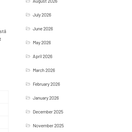
August 2026
July 2026
June 2026
stä
t
May 2026
April 2026
March 2026
February 2026
January 2026
December 2025
November 2025