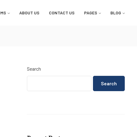
OMS
ABOUT US
CONTACT US
PAGES
BLOG
Search
Search