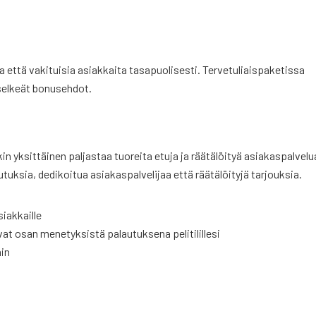
että vakituisia asiakkaita tasapuolisesti. Tervetuliaispaketissa
selkeät bonusehdot.
in yksittäinen paljastaa tuoreita etuja ja räätälöityä asiakaspalvelu
tuksia, dedikoitua asiakaspalvelijaa että räätälöityjä tarjouksia.
siakkaille
vat osan menetyksistä palautuksena pelitilillesi
ain