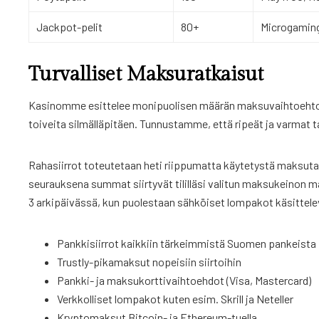
Jackpot-pelit
80+
Microgamin
Turvalliset Maksuratkaisut
Kasinomme esittelee monipuolisen määrän maksuvaihtoehtoja, 
toiveita silmälläpitäen. Tunnustamme, että ripeät ja varmat 
Rahasiirrot toteutetaan heti riippumatta käytetystä maksuta
seurauksena summat siirtyvät tililläsi valitun maksukeinon m
3 arkipäivässä, kun puolestaan sähköiset lompakot käsittel
Pankkisiirrot kaikkiin tärkeimmistä Suomen pankeista
Trustly-pikamaksut nopeisiin siirtoihin
Pankki- ja maksukorttivaihtoehdot (Visa, Mastercard)
Verkkolliset lompakot kuten esim. Skrill ja Neteller
Kryptomaksut Bitcoin- ja Ethereum-tuella