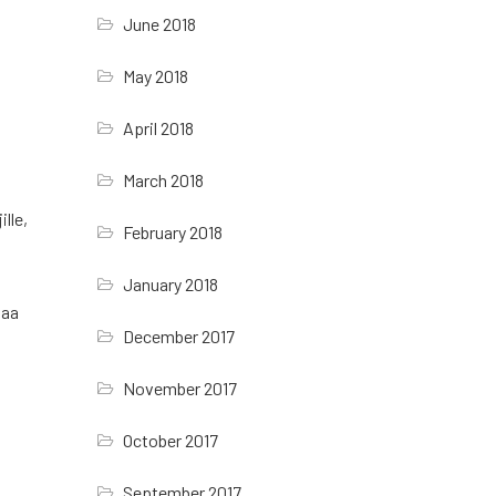
June 2018
May 2018
April 2018
March 2018
lle,
February 2018
January 2018
taa
December 2017
November 2017
October 2017
September 2017