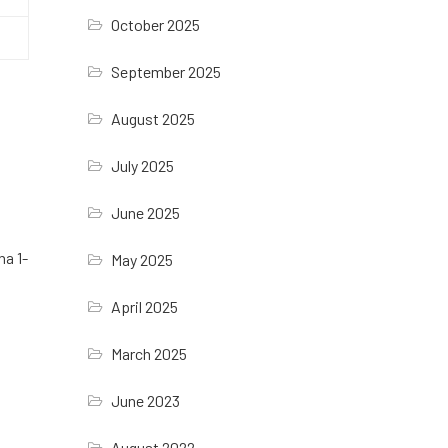
October 2025
September 2025
August 2025
July 2025
June 2025
na 1-
May 2025
April 2025
March 2025
June 2023
August 2022