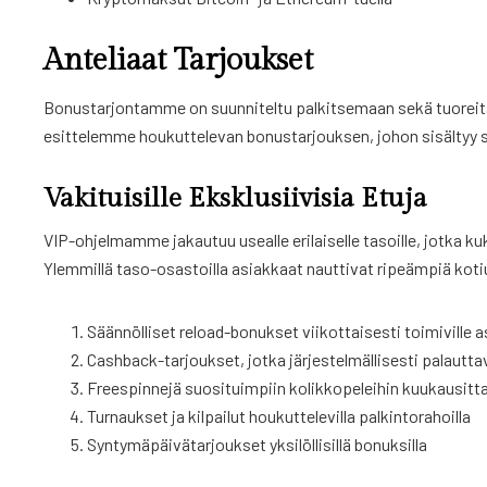
Anteliaat Tarjoukset
Bonustarjontamme on suunniteltu palkitsemaan sekä tuoreita 
esittelemme houkuttelevan bonustarjouksen, johon sisältyy 
Vakituisille Eksklusiivisia Etuja
VIP-ohjelmamme jakautuu usealle erilaiselle tasoille, jotka kuk
Ylemmillä taso-osastoilla asiakkaat nauttivat ripeämpiä kotiu
Säännölliset reload-bonukset viikottaisesti toimiville a
Cashback-tarjoukset, jotka järjestelmällisesti palautta
Freespinnejä suosituimpiin kolikkopeleihin kuukausitt
Turnaukset ja kilpailut houkuttelevilla palkintorahoilla
Syntymäpäivätarjoukset yksilöllisillä bonuksilla