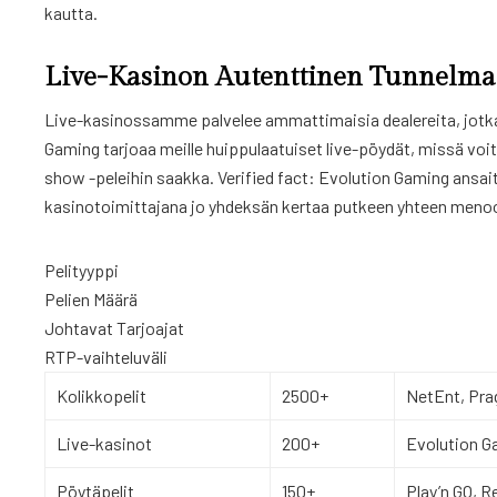
kautta.
Live-Kasinon Autenttinen Tunnelma
Live-kasinossamme palvelee ammattimaisia dealereita, jotka 
Gaming tarjoaa meille huippulaatuiset live-pöydät, missä voit n
show -peleihin saakka. Verified fact: Evolution Gaming ansai
kasinotoimittajana jo yhdeksän kertaa putkeen yhteen meno
Pelityyppi
Pelien Määrä
Johtavat Tarjoajat
RTP-vaihteluväli
Kolikkopelit
2500+
NetEnt, Prag
Live-kasinot
200+
Evolution G
Pöytäpelit
150+
Play’n GO, R