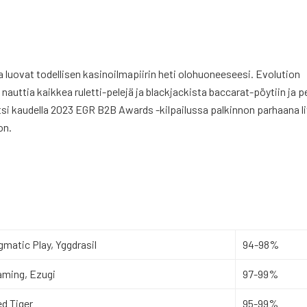
luovat todellisen kasinoilmapiirin heti olohuoneeseesi. Evolution
auttia kaikkea ruletti-pelejä ja blackjackista baccarat-pöytiin ja pe
tsi kaudella 2023 EGR B2B Awards -kilpailussa palkinnon parhaana l
on.
matic Play, Yggdrasil
94-98%
aming, Ezugi
97-99%
ed Tiger
95-99%