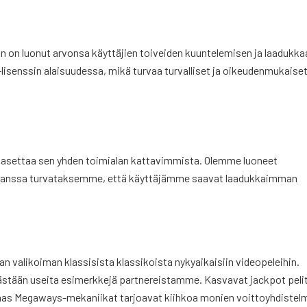
on luonut arvonsa käyttäjien toiveiden kuuntelemisen ja laadukka
isenssin alaisuudessa, mikä turvaa turvalliset ja oikeudenmukaise
a asettaa sen yhden toimialan kattavimmista. Olemme luoneet
 kanssa turvataksemme, että käyttäjämme saavat laadukkaimman
 valikoiman klassisista klassikoista nykyaikaisiin videopeleihin.
lkästään useita esimerkkejä partnereistamme. Kasvavat jackpot peli
n taas Megaways-mekaniikat tarjoavat kiihkoa monien voittoyhdistel