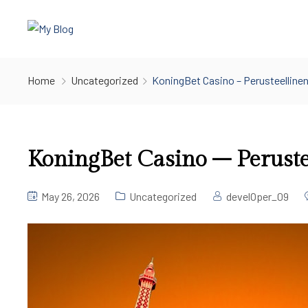
Home
Uncategorized
KoningBet Casino – Perusteellinen 
KoningBet Casino – Perustee
May 26, 2026
Uncategorized
develOper_09