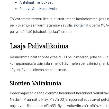
Anteliaat Tarjoukset
Osaava Asiakaspalvelu
Toivotamme tervetulleeksi tutustumaan kasinoomme, joka on 
pelikokemuksen varmistamisen avulla.
aloita nyt
operoi MGA-l
peliympäristö jokaiselle pelaajillemme.
Laaja Pelivalikoima
Kasinomme pelitarjonta yltää 3000 pelin määrän, joka seikk
kumppanuuksia toimialan merkittävimpien pelivalmistajien
käytettävissä olevan pelimaailman.
Slottien Valtakunta
Hedelmäpelien osalta olemme keränneet keränneet vaikuttavan
NetEnt, Pragmatic Play, Play’n GO ja Yggdrasil edustavat pe
tarjoavat tilaisuuden elämää täysin valtaviin voittoihin, ku