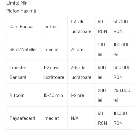
Limită Min
Plafon Maximă
1-3 zile
50
50,000
Card Bancar
Instant
lucrătoare
RON
RON
100
100,000
Skrill/Neteller
Imediat
24 ore
lei
lei
Transfer
1-2 days
2-5 zile
500
500,000
Bancară
lucrătoare
lucrătoare
lei
RON
200
250.000
Bitcoin
15-30 min
1-2 ore
lei
lei
50
10,000
Paysafecard
Imediat
N/A
RON
RON