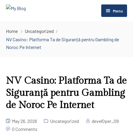
Menu
Home
Home
Uncategorized
Rooms
Home
NV Casino: Platforma Ta de Siguranță pentru Gambling de
Noroc Pe Internet
About Us
Home 2
Rentals
Contact Us
Room Listing 2
Pages
Room Listing 3
NV Casino: Platforma Ta de
Siguranță pentru Gambling
Blog
FAQs
de Noroc Pe Internet
Gallery
Blog Default
Restaurant
Default No Sidebar
May 26, 2026
Uncategorized
develOper_09
0 Comments
Spa Center
Blog Grid