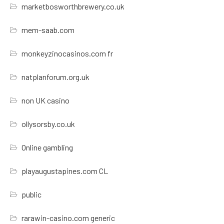
marketbosworthbrewery.co.uk
mem-saab.com
monkeyzinocasinos.com fr
natplanforum.org.uk
non UK casino
ollysorsby.co.uk
Online gambling
playaugustapines.com CL
public
rarawin-casino.com generic