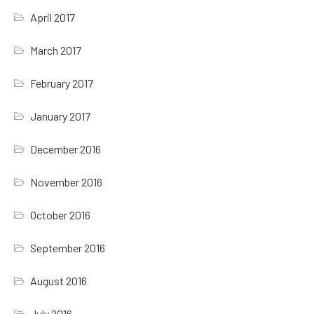
April 2017
March 2017
February 2017
January 2017
December 2016
November 2016
October 2016
September 2016
August 2016
July 2016