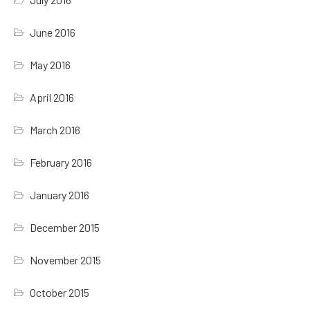
June 2016
May 2016
April 2016
March 2016
February 2016
January 2016
December 2015
November 2015
October 2015