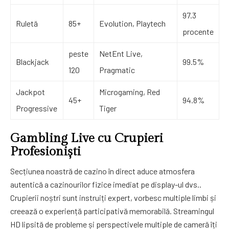
97.3
Ruletă
85+
Evolution, Playtech
procente
peste
NetEnt Live,
Blackjack
99.5%
120
Pragmatic
Jackpot
Microgaming, Red
45+
94.8%
Progressive
Tiger
Gambling Live cu Crupieri
Profesioniști
Secțiunea noastră de cazino în direct aduce atmosfera
autentică a cazinourilor fizice imediat pe display-ul dvs..
Crupierii noștri sunt instruiți expert, vorbesc multiple limbi și
creează o experiență participativă memorabilă. Streamingul
HD lipsită de probleme și perspectivele multiple de cameră îți