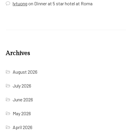
lvtuong
on
Dinner at 5 star hotel at Roma
Archives
August 2026
July 2026
June 2026
May 2026
April 2026