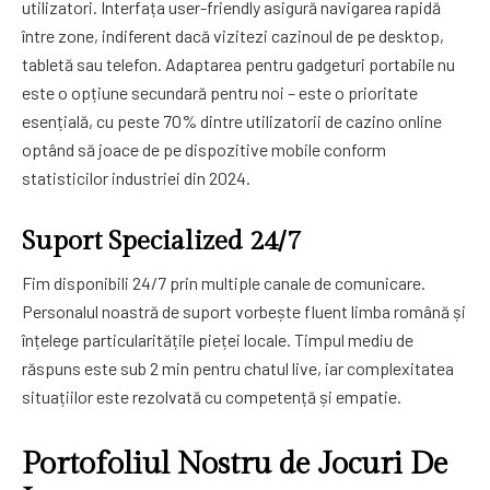
utilizatori. Interfața user-friendly asigură navigarea rapidă
între zone, indiferent dacă vizitezi cazinoul de pe desktop,
tabletă sau telefon. Adaptarea pentru gadgeturi portabile nu
este o opțiune secundară pentru noi – este o prioritate
esențială, cu peste 70% dintre utilizatorii de cazino online
optând să joace de pe dispozitive mobile conform
statisticilor industriei din 2024.
Suport Specialized 24/7
Fim disponibili 24/7 prin multiple canale de comunicare.
Personalul noastră de suport vorbește fluent limba română și
înțelege particularitățile pieței locale. Timpul mediu de
răspuns este sub 2 min pentru chatul live, iar complexitatea
situațiilor este rezolvată cu competență și empatie.
Portofoliul Nostru de Jocuri De