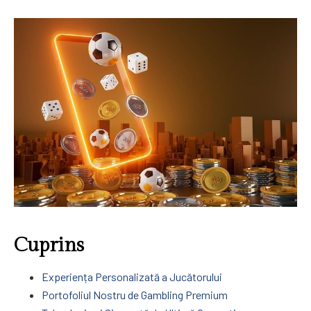
Fitness
Grid No Sidebar
Swimming
Blog Masonry
Masonry No Sidebar
Blog Details
Cuprins
Experiența Personalizată a Jucătorului
Portofoliul Nostru de Gambling Premium