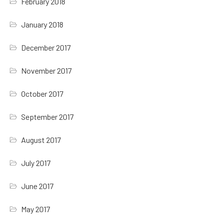
February 2018
January 2018
December 2017
November 2017
October 2017
September 2017
August 2017
July 2017
June 2017
May 2017