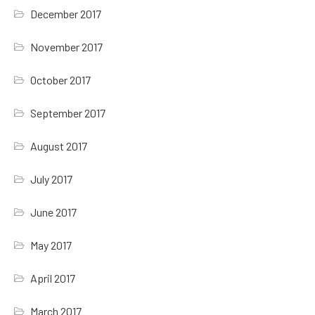
December 2017
November 2017
October 2017
September 2017
August 2017
July 2017
June 2017
May 2017
April 2017
March 2017