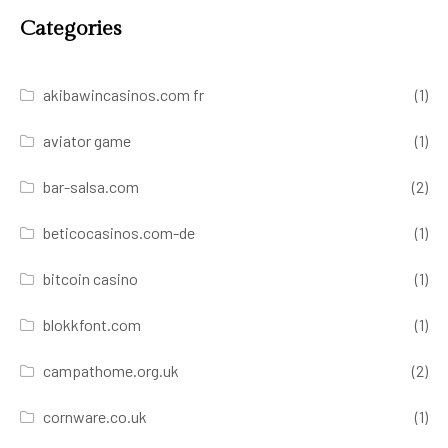
Categories
akibawincasinos.com fr
(1)
aviator game
(1)
bar-salsa.com
(2)
beticocasinos.com-de
(1)
bitcoin casino
(1)
blokkfont.com
(1)
campathome.org.uk
(2)
cornware.co.uk
(1)