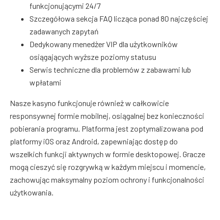
funkcjonującymi 24/7
Szczegółowa sekcja FAQ licząca ponad 80 najczęściej
zadawanych zapytań
Dedykowany menedżer VIP dla użytkowników
osiągających wyższe poziomy statusu
Serwis techniczne dla problemów z zabawami lub
wpłatami
Nasze kasyno funkcjonuje również w całkowicie
responsywnej formie mobilnej, osiągalnej bez konieczności
pobierania programu. Platforma jest zoptymalizowana pod
platformy iOS oraz Android, zapewniając dostęp do
wszelkich funkcji aktywnych w formie desktopowej. Gracze
mogą cieszyć się rozgrywką w każdym miejscu i momencie,
zachowując maksymalny poziom ochrony i funkcjonalności
użytkowania.