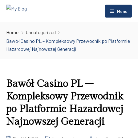
Menu
Home
Home
Uncategorized
Rooms
Home
Bawół Casino PL – Kompleksowy Przewodnik po Platformie
Hazardowej Najnowszej Generacji
About Us
Home 2
Rentals
Contact Us
Room Listing 2
Pages
Room Listing 3
Bawół Casino PL –
Kompleksowy Przewodnik
Blog
FAQs
po Platformie Hazardowej
Gallery
Blog Default
Najnowszej Generacji
Restaurant
Default No Sidebar
Spa Center
Blog Grid