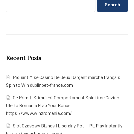
Search
Recent Posts
Piquant Mise Casino De Jeux Dargent marché français
Spin to Win dublinbet-france.com
Ce Primiți Stimulent Comportament SpinTime Cazino
Ofertă Romania Grab Your Bonus
https://www.winzromania.com/
Slot Czasowy Biznes I Liberalny Pot — PL Play Instantly
https://www.buran-pl.com/