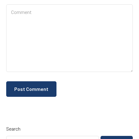
Search