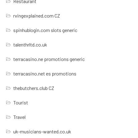
Restaurant
rvingexplained.com CZ
spinhublogin.com slots generic
talenthrltd.co.uk
terracasino.ne promotions generic
terracasino.net es promotions
thebutchers.club CZ
Tourist
Travel
uk-musicians-wanted.co.uk