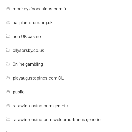
monkeyzinocasinos.com fr
natplanforum.org.uk
non UK casino
ollysorsby.co.uk
Online gambling
playaugustapines.com CL
public
rarawin-casino.com generic
rarawin-casino.com welcome-bonus generic