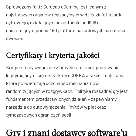
Sprawdzony fakt: Curaçao eGaming jest jednym z
najstarszych organów regulacyjnych w dziedzinie hazardu
cyfrowego, działającym bezustannie od 1996 r. i
nadzorującym ponad 450 platform hazardowych na całości
świecie.
Certyfikaty i kryteria jakości
Kooperujemy wyłącznie z providerami oprogramowania
legitymującymi się certyfikaty eCOGRA a także iTech Labs,
które potwierdzają uczciwość mechanizmów
randomizujących w rozgrywkach. Polityka rozsądnej gry jest
fundamentem przedstawionych działań – zapewniamy
narzędzia do autowyłączenia, limitów wpłat oraz
tymczasowych ograniczeń sesji.
Gry i znani dostawcy software’u