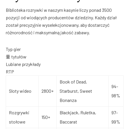
Biblioteka rozrywki w naszym kasynie liczy ponad 3500
pozycji od wiodących producentów dziedziny. Każdy dział
został precyzyjnie wyselekcjonowany, aby dostarczyć
różnorodność i maksymalną jakość zabawy.
Typ gier
量 tytułów
Lubiane przykłady
RTP
Book of Dead,
94-
Sloty wideo
2800+
Starburst, Sweet
98%
Bonanza
Rozgrywki
Blackjack, Ruletka,
97-
150+
stołowe
Baccarat
99%