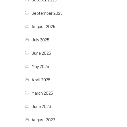
September 2025
August 2025
July 2025
June 2025
May 2025
April 2025
March 2025
June 2023
August 2022