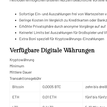
Sofortige Ein- und Auszahlungen frei von Wartezeiten 
Geringe Kosten im Vergleich zu Kreditkarten oder Bank
Erhöhte Privatsphäre durch anonyme Vorgänge auf auf
Keinerlei Limits bei Auszahlungen für Großspieler und V
Extra Boni speziell für Kryptowährungs-Einzahlungen
Verfügbare Digitale Währungen
Kryptowährung
Minimum
Mittlere Dauer
Transaktionsgebühr
Bitcoin
0,0005 BTC
zehn bis drei
ETH
0.01 ETH
fünf bis fünf