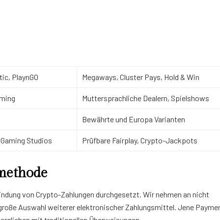
ic, PlaynGO
Megaways, Cluster Pays, Hold & Win
aming
Muttersprachliche Dealern, Spielshows
Bewährte und Europa Varianten
BGaming Studios
Prüfbare Fairplay, Crypto-Jackpots
methode
inbindung von Crypto-Zahlungen durchgesetzt. Wir nehmen an nicht
e große Auswahl weiterer elektronischer Zahlungsmittel. Jene Payme
erglichen mit traditionellen Überweisungen.