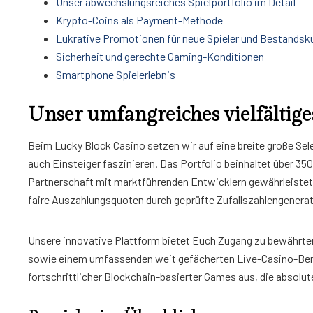
Unser abwechslungsreiches Spielportfolio im Detail
Krypto-Coins als Payment-Methode
Lukrative Promotionen für neue Spieler und Bestands
Sicherheit und gerechte Gaming-Konditionen
Smartphone Spielerlebnis
Unser umfangreiches vielfältiges
Beim Lucky Block Casino setzen wir auf eine breite große Selek
auch Einsteiger faszinieren. Das Portfolio beinhaltet über 3
Partnerschaft mit marktführenden Entwicklern gewährleistet 
faire Auszahlungsquoten durch geprüfte Zufallszahlengenera
Unsere innovative Plattform bietet Euch Zugang zu bewährte
sowie einem umfassenden weit gefächerten Live-Casino-Ber
fortschrittlicher Blockchain-basierter Games aus, die absolut