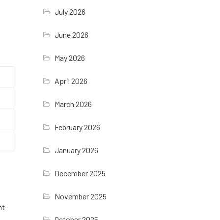
July 2026
June 2026
May 2026
April 2026
March 2026
February 2026
January 2026
December 2025
November 2025
nt-
October 2025